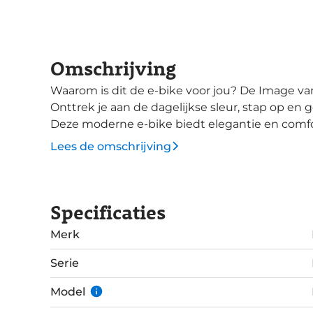
Omschrijving
Waarom is dit de e-bike voor jou? De Image van Kalkhoff is gemaakt om te ontspannen.
Onttrek je aan de dagelijkse sleur, stap op en g
Deze moderne e-bike biedt elegantie en comfort
Level 3 Move uitvoering heeft een hoogwaardig
Lees de omschrijving
bevat onder meer een krachtige Bosch Active
Intuvia 100 display met Bluetooth connectie voor k
Shimano Nexus versnellingen heb je altijd een 
Specificaties
aandrijving met een oersterke en onderhoudsvr
kilometers zorgeloos fietsplezier leveren. Iedere Image heeft stevige en brede Schwalbe
Merk
banden, een verende voorvork en verende zad
Serie
Model