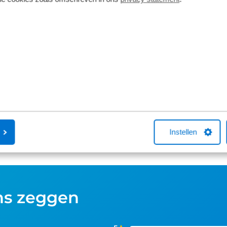
Bosch Active Line Plus Smart
Bosch Intuv
In en buiten de stad zorgt deze drive
De Smart uitv
unit dankzij soepele acceleratie en
handige smart-
maximaal 50Nm koppel voor heerlijk
Meerdere rijm
ietsplezier. Het smart systeem is
eBike FLow-ap
volledig verbonden en is altijd up-to-
date dankzij regelmatige draadloze
updates. De auto-modus functie past de
ondersteuning automatisch aan.
Instellen
ns zeggen