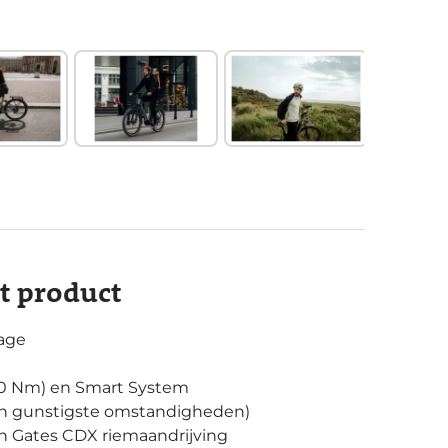
it product
age
(50 Nm) en Smart System
(in gunstigste omstandigheden)
n Gates CDX riemaandrijving