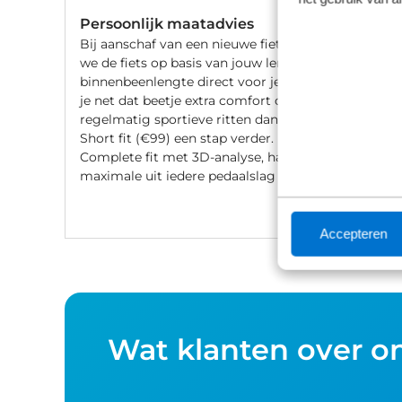
Persoonlijk maatadvies
Bij aanschaf van een nieuwe fiets stellen
we de fiets op basis van jouw lengte en
binnenbeenlengte direct voor je af. Wil
je net dat beetje extra comfort of fiets je
regelmatig sportieve ritten dan gaat de
Short fit (€99) een stap verder. Met een
Complete fit met 3D-analyse, haal je het
maximale uit iedere pedaalslag (€249).
Accepteren
Wat klanten over o