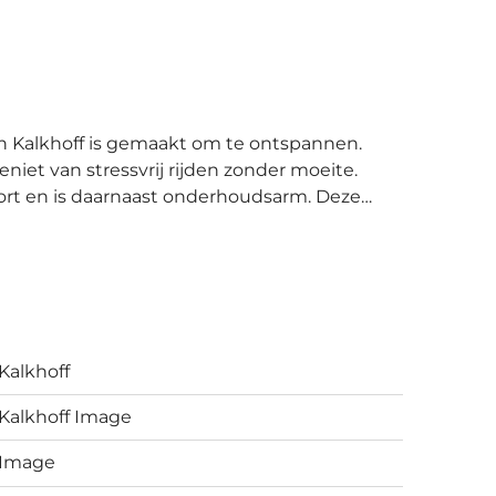
eniet van stressvrij rijden zonder moeite.
 en is daarnaast onderhoudsarm. Deze
e uitrusting voor optimaal fietsgemak. Het
 Line Plus Smart motor, met 500Wh accu en
oppeling aan je smartphone. Met de 8
goede versnelling voor de situatie. De
iendelijke Gates CDX riem zal je vele
Kalkhoff
elpen voor maximaal comfort.
Kalkhoff Image
Image