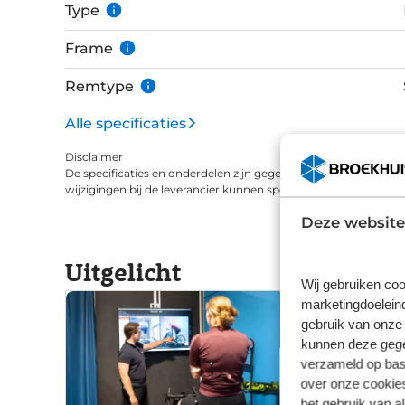
Type
Frame
Remtype
Alle specificaties
Disclaimer
De specificaties en onderdelen zijn gegeven op basis van aanle
wijzigingen bij de leverancier kunnen specificaties afwijken.
Deze website
Uitgelicht
Wij gebruiken coo
marketingdoeleind
gebruik van onze 
kunnen deze gegev
verzameld op basi
over onze cookies
het gebruik van a