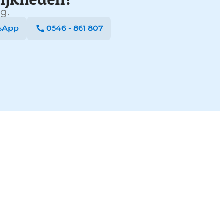
g.
sApp
0546 - 861 807