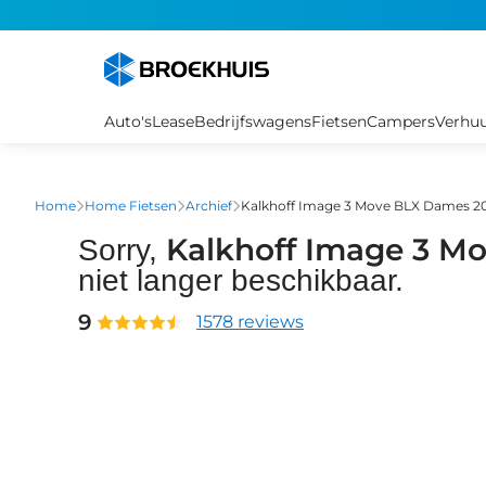
Overslaan
en
naar
de
inhoud
Auto's
Lease
Bedrijfswagens
Fietsen
Campers
Verhu
gaan
Home
Home Fietsen
Archief
Kalkhoff Image 3 Move BLX Dames 2
Kalkhoff Image 3 M
Sorry,
niet langer beschikbaar.
9
1578 reviews