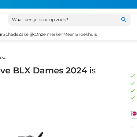
Waar ben je naar op zoek?
ur
Schade
Zakelijk
Onze merken
Meer Broekhuis
024
ove BLX Dames 2024
is