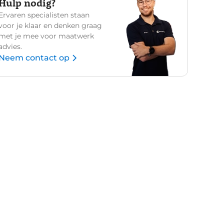
Hulp nodig?
Ervaren specialisten staan
voor je klaar en denken graag
met je mee voor maatwerk
advies.
Neem contact op