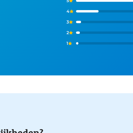
5
4
3
2
1
ijkheden?