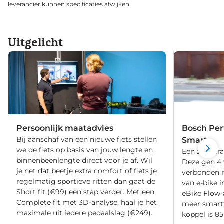
leverancier kunnen specificaties afwijken.
Uitgelicht
Persoonlijk maatadvies
Bosch Per
Bij aanschaf van een nieuwe fiets stellen
Smart
we de fiets op basis van jouw lengte en
Een zeer kr
binnenbeenlengte direct voor je af. Wil
Deze gen 4 
je net dat beetje extra comfort of fiets je
verbonden 
regelmatig sportieve ritten dan gaat de
van e-bike 
Short fit (€99) een stap verder. Met een
eBike Flow-
Complete fit met 3D-analyse, haal je het
meer smart
maximale uit iedere pedaalslag (€249).
koppel is 8