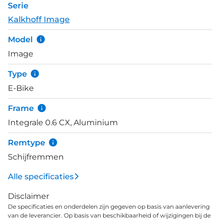
Serie
Bluetooth connectie voor koppeling aan je
Kalkhoff Image
smartphone. Twijfel nooit meer over de juiste
versnelling met de traploze versnellingsnaaf van
Model
Enviolo. De aandrijving met een oersterke en
Image
onderhoudsvriendelijke Gates CDX riem zal je vele
kilometers zorgeloos fietsplezier leveren.
Type
E-Bike
Frame
Integrale 0.6 CX, Aluminium
Remtype
Schijfremmen
Alle specificaties
Disclaimer
De specificaties en onderdelen zijn gegeven op basis van aanlevering
van de leverancier. Op basis van beschikbaarheid of wijzigingen bij de