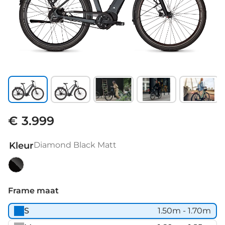
€ 3.999
Kleur
Diamond Black Matt
Diamond
Black
Frame maat
Matt
S
1.50m - 1.70m