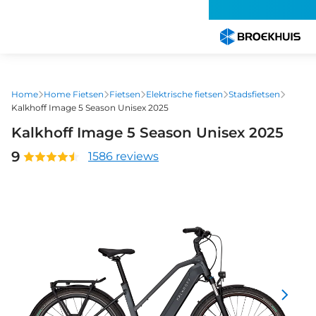
Overslaan
en
naar
de
inhoud
gaan
Home
Home Fietsen
Fietsen
Elektrische fietsen
Stadsfietsen
Kalkhoff Image 5 Season Unisex 2025
Kalkhoff Image 5 Season Unisex 2025
9
1586 reviews