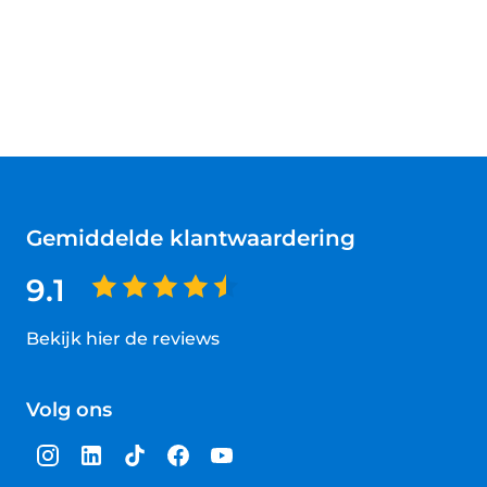
Gemiddelde klantwaardering
9.1
Bekijk hier de reviews
4.5
van
Volg ons
5
sterren