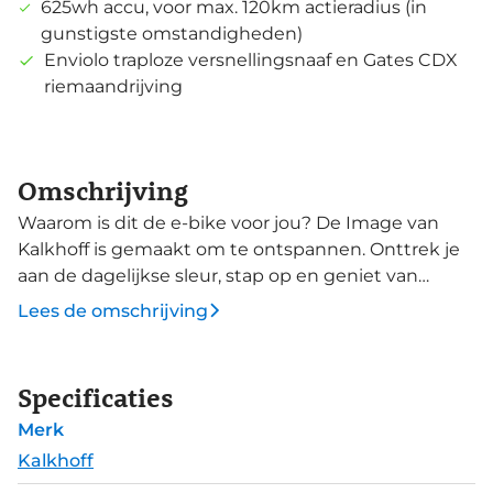
625wh accu, voor max. 120km actieradius (in
gunstigste omstandigheden)
Enviolo traploze versnellingsnaaf en Gates CDX
riemaandrijving
Omschrijving
Waarom is dit de e-bike voor jou? De Image van
Kalkhoff is gemaakt om te ontspannen. Onttrek je
aan de dagelijkse sleur, stap op en geniet van
stressvrij rijden zonder moeite. Deze moderne e-
Lees de omschrijving
bike biedt elegantie en comfort en is daarnaast
onderhoudsarm. Deze Level 5 Season uitvoering is
een premium e-bike met een uitstekende prijs-
Specificaties
kwaliteitverhouding die uiterst betrouwbaar is. Het
Merk
bevat onder meer een krachtige Bosch
Performance Line CX Smart motor, met 625Wh
Kalkhoff
accu en Purion 200 2-in-1 dispay/bediening met