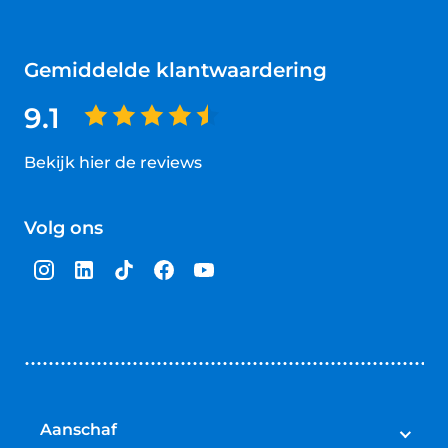
Gemiddelde klantwaardering
9.1
Bekijk hier de reviews
4.5
van
Volg ons
5
sterren
Aanschaf