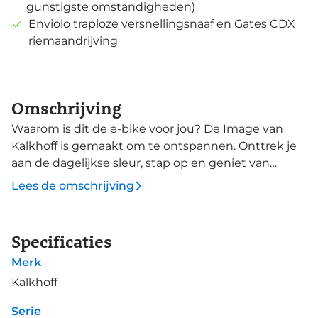
gunstigste omstandigheden)
Enviolo traploze versnellingsnaaf en Gates CDX
riemaandrijving
Omschrijving
Waarom is dit de e-bike voor jou? De Image van
Kalkhoff is gemaakt om te ontspannen. Onttrek je
aan de dagelijkse sleur, stap op en geniet van
stressvrij rijden zonder moeite. Deze moderne e-
Lees de omschrijving
bike biedt elegantie en comfort en is daarnaast
onderhoudsarm. Deze Level 7.B Excite+ uitvoering
is de premium uitvoering onder de Kalkhoff e-bikes.
Specificaties
Het bevat onder meer een krachtige Bosch
Merk
Performance Line CX Smart motor, met flinke
750Wh accu en Kiox 300 kleurendisplay en
Kalkhoff
Bluetooth connectie voor koppeling aan je
Serie
smartphone. Twijfel nooit meer over de juiste