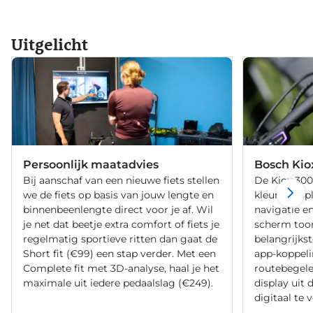
Uitgelicht
Persoonlijk maatadvies
Bosch Kio
Bij aanschaf van een nieuwe fiets stellen
De Kiox 300
we de fiets op basis van jouw lengte en
kleurendispl
binnenbeenlengte direct voor je af. Wil
navigatie en
je net dat beetje extra comfort of fiets je
scherm too
regelmatig sportieve ritten dan gaat de
belangrijkst
Short fit (€99) een stap verder. Met een
app-koppeli
Complete fit met 3D-analyse, haal je het
routebegelei
maximale uit iedere pedaalslag (€249).
display uit 
digitaal te 