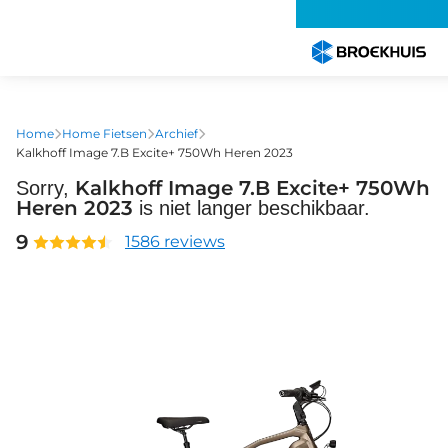
Overslaan
en
naar
de
inhoud
gaan
Home
Home Fietsen
Archief
Kalkhoff Image 7.B Excite+ 750Wh Heren 2023
Kalkhoff Image 7.B Excite+ 750Wh
Sorry,
Heren 2023
is niet langer beschikbaar.
9
1586 reviews