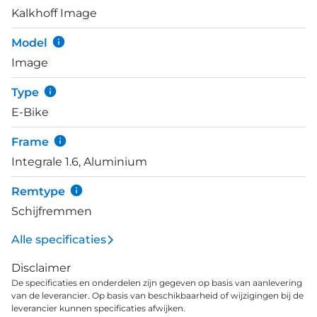
Kalkhoff Image
versnelling met de traploze versnellingsnaaf van
Enviolo. De aandrijving met een oersterke en
Model
onderhoudsvriendelijke Gates CDX riem zal je vele
Image
kilometers zorgeloos fietsplezier leveren. Iedere
Image heeft stevige en brede Schwalbe banden,
Type
een verende voorvork en verende zadelpen voor
E-Bike
maximaal comfort.
Frame
Integrale 1.6, Aluminium
Remtype
Schijfremmen
Alle specificaties
Disclaimer
De specificaties en onderdelen zijn gegeven op basis van aanlevering
van de leverancier. Op basis van beschikbaarheid of wijzigingen bij de
leverancier kunnen specificaties afwijken.