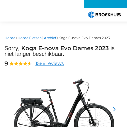
Overslaan
en
naar
de
inhoud
gaan
Home
Home Fietsen
Archief
Koga E-nova Evo Dames 2023
Koga E-nova Evo Dames 2023
Sorry,
is
niet langer beschikbaar.
9
1586 reviews