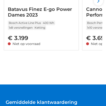
Batavus Finez E-go Power
Cannon
Dames 2023
Perform
2023
Bosch Active Line Plus
400 Wh
Bosch Perfo
1x8 versnellingen
Ketting
1x10 versnell
€ 3.199
€ 3.69
Niet op voorraad
Niet op 
Gemiddelde klantwaardering