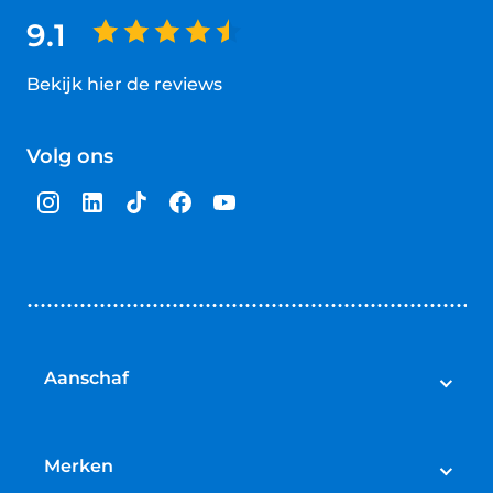
9.1
Bekijk hier de reviews
4.5
van
Volg ons
5
sterren
Aanschaf
Elektrische fietsen
Speed pedelecs
Merken