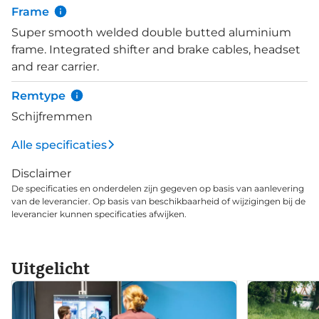
bediening van de motor vindt centraal plaats op
Frame
het stuur dmv de Bosch Intuvia controller. Duidelijk
Super smooth welded double butted aluminium
afleesbaar en eenvoudig in het gebruik. De
frame. Integrated shifter and brake cables, headset
Shimano Nexus versnellingsnaaf met 8
and rear carrier.
versnellingen en de verende zadelpen maken de E-
Nova EVO compleet.
Remtype
Schijfremmen
Alle specificaties
Disclaimer
De specificaties en onderdelen zijn gegeven op basis van aanlevering
van de leverancier. Op basis van beschikbaarheid of wijzigingen bij de
leverancier kunnen specificaties afwijken.
Uitgelicht