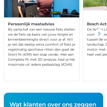
Persoonlijk maatadvies
Bosch Act
Bij aanschaf van een nieuwe fiets stellen
De Active L
we de fiets op basis van jouw lengte en
voor elke we
binnenbeenlengte direct voor je af. Wil
tussen de w
je net dat beetje extra comfort of fiets je
landschap. D
regelmatig sportieve ritten dan gaat de
motor met 
Short fit (€99) een stap verder. Met een
heel veel ple
Complete fit met 3D-analyse, haal je het
maximale uit iedere pedaalslag (€249).
Wat klanten over ons zeggen