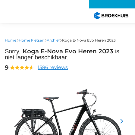
Overslaan
en
naar
de
inhoud
gaan
Home
Home Fietsen
Archief
Koga E-Nova Evo Heren 2023
Koga E-Nova Evo Heren 2023
Sorry,
is
niet langer beschikbaar.
9
1586 reviews