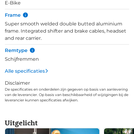
E-Bike
140km (400Wh accu) tot 175km (500Wh accu). De
bediening van de motor vindt centraal plaats op
Frame
het stuur dmv de Bosch Intuvia controller. Duidelijk
Super smooth welded double butted aluminium
afleesbaar en eenvoudig in het gebruik. De
frame. Integrated shifter and brake cables, headset
Shimano Nexus versnellingsnaaf met 8
and rear carrier.
versnellingen en de verende zadelpen maken de E-
Nova EVO compleet.
Remtype
Schijfremmen
Alle specificaties
Disclaimer
De specificaties en onderdelen zijn gegeven op basis van aanlevering
van de leverancier. Op basis van beschikbaarheid of wijzigingen bij de
leverancier kunnen specificaties afwijken.
Uitgelicht