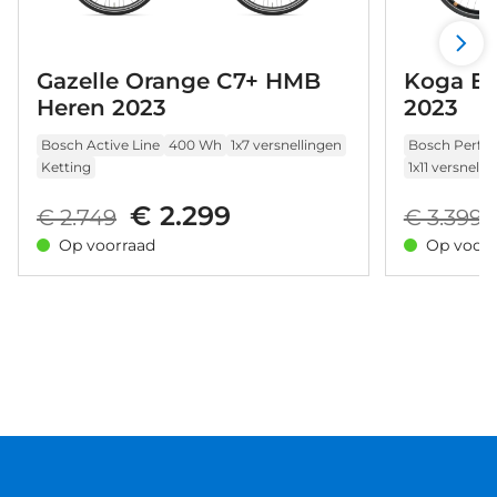
Gazelle Orange C7+ HMB
Koga E-
Heren 2023
2023
Bosch Active Line
400 Wh
1x7 versnellingen
Bosch Perfo
Ketting
1x11 versnelli
€ 2.299
€ 2.749
€ 3.399
Op voorraad
Op voorr