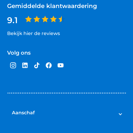
Gemiddelde klantwaardering
9.1
Bekijk hier de reviews
4.5
van
Volg ons
5
sterren
Aanschaf
Elektrische fietsen