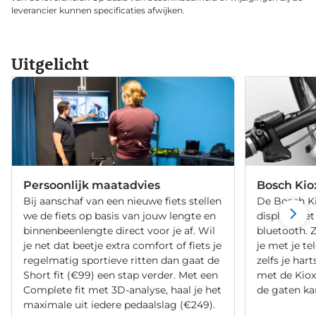
leverancier kunnen specificaties afwijken.
Uitgelicht
Persoonlijk maatadvies
Bosch Kio
Bij aanschaf van een nieuwe fiets stellen
De Bosch Ki
we de fiets op basis van jouw lengte en
display met
binnenbeenlengte direct voor je af. Wil
bluetooth. Z
je net dat beetje extra comfort of fiets je
je met je t
regelmatig sportieve ritten dan gaat de
zelfs je ha
Short fit (€99) een stap verder. Met een
met de Kiox 
Complete fit met 3D-analyse, haal je het
de gaten ka
maximale uit iedere pedaalslag (€249).