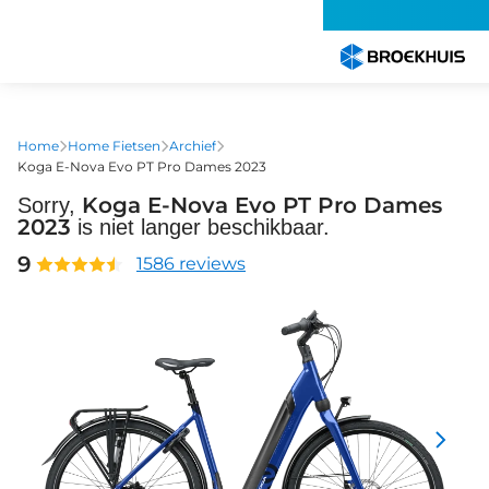
Overslaan
en
naar
de
inhoud
gaan
Home
Home Fietsen
Archief
Koga E-Nova Evo PT Pro Dames 2023
Koga E-Nova Evo PT Pro Dames
Sorry,
2023
is niet langer beschikbaar.
9
1586 reviews