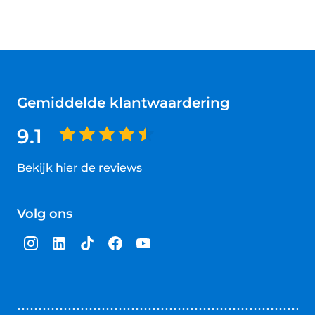
Gemiddelde klantwaardering
9.1
Bekijk hier de reviews
4.5
van
Volg ons
5
sterren