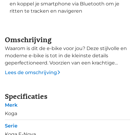
en koppel je smartphone via Bluetooth om je
ritten te tracken en navigeren
Omschrijving
Waarom is dit de e-bike voor jou? Deze stijlvolle en
moderne e-bike is tot in de kleinste details
geperfectioneerd. Voorzien van een krachtige
Bosch Performance Line motor, een PowerTube
Lees de omschrijving
accu die op een slimme manier is geïntegreerd in
het frame en een onderhoudsarme Gates CDX
riemaandrijving is dit een sportieve en praktische e-
Specificaties
bike. De Koga Feathershock voorvering geeft een
Merk
vertrouwd gevoel bij slecht wegdek, hij is ook nog
eens een stuk lichter dan een standaard verende
Koga
voorvork. En om altijd en onder alle
Serie
weersomstandigheden veilig te kunnen remmen is
Koga E-Nova