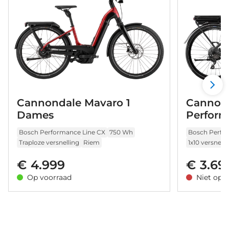
Cannondale Mavaro 1
Cannon
Dames
Perform
2023
Bosch Performance Line CX
750 Wh
Bosch Perfo
Traploze versnelling
Riem
1x10 versnell
€ 4.999
€ 3.69
Op voorraad
Niet op 