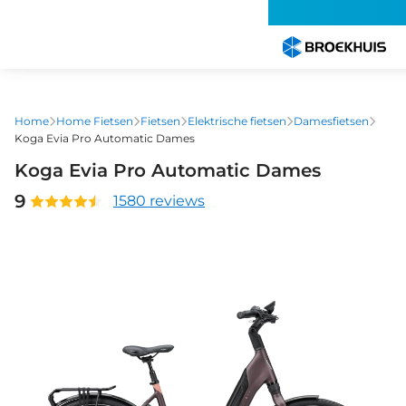
Overslaan
en
naar
de
inhoud
gaan
Home
Home Fietsen
Fietsen
Elektrische fietsen
Damesfietsen
Koga Evia Pro Automatic Dames
Koga Evia Pro Automatic Dames
9
1580 reviews