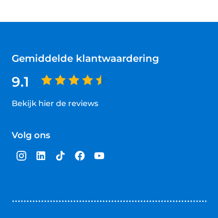
Gemiddelde klantwaardering
9.1
Bekijk hier de reviews
4.5
van
Volg ons
5
sterren