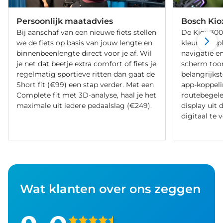
Persoonlijk maatadvies
Bosch Kio
Bij aanschaf van een nieuwe fiets stellen
De Kiox 300
we de fiets op basis van jouw lengte en
kleurendispl
binnenbeenlengte direct voor je af. Wil
navigatie en
je net dat beetje extra comfort of fiets je
scherm too
regelmatig sportieve ritten dan gaat de
belangrijkst
Short fit (€99) een stap verder. Met een
app-koppeli
Complete fit met 3D-analyse, haal je het
routebegelei
maximale uit iedere pedaalslag (€249).
display uit 
digitaal te 
Wat klanten over ons zeggen