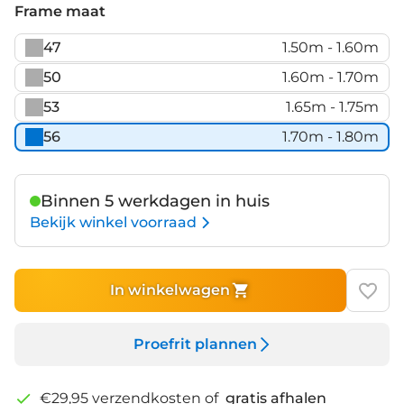
Primera
black
Frame maat
Matt
mat
47
1.50m - 1.60m
50
1.60m - 1.70m
53
1.65m - 1.75m
56
1.70m - 1.80m
Binnen 5 werkdagen in huis
Bekijk winkel voorraad
In winkelwagen
Proefrit plannen
€29,95 verzendkosten of
gratis afhalen