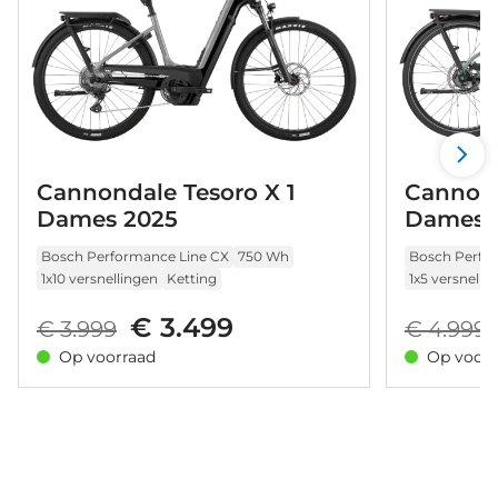
Cannondale Tesoro X 1
Cannond
Dames 2025
Dames 
Bosch Performance Line CX
750 Wh
Bosch Perfo
1x10 versnellingen
Ketting
1x5 versnelli
€ 3.499
€ 3.999
€ 4.999
Op voorraad
Op voorr