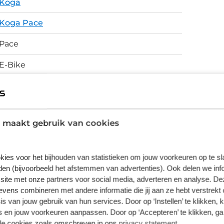
Koga
je al je ritgegevens af. Bovendien kan je het
gwaardige
Koga Pace
eb je niet alleen een groot
oogstaande versnellingsgroep. Voor het
Pace
himano hydraulische velgremmen. Remkracht
E-Bike
eid.
Schijfremmen
 maakt gebruik van cookies
vering van de leverancier. Op basis van beschikbaarheid of
kies voor het bijhouden van statistieken om jouw voorkeuren op te s
en (bijvoorbeeld het afstemmen van advertenties). Ook delen we inf
site met onze partners voor social media, adverteren en analyse. De
ens combineren met andere informatie die jij aan ze hebt verstrekt 
s van jouw gebruik van hun services. Door op ‘Instellen’ te klikken, 
 en jouw voorkeuren aanpassen. Door op ‘Accepteren’ te klikken, ga
lle cookies zoals omschreven in ons
privacy statement
.