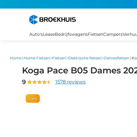
Overslaan
en
naar
de
inhoud
Auto's
Lease
Bedrijfswagens
Fietsen
Campers
Verhu
gaan
Home
Home Fietsen
Fietsen
Elektrische fietsen
Damesfietsen
Ko
Koga Pace B05 Dames 20
9
1578 reviews
Sale