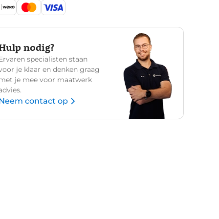
Hulp nodig?
Ervaren specialisten staan
voor je klaar en denken graag
met je mee voor maatwerk
advies.
Neem contact op