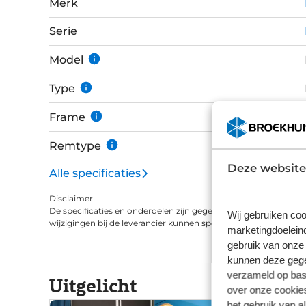
Merk
koppel je de display met je smartphone en lees 
Bosch Kiox 300 display ook als navigatie gebruiken! Afgemonteerd met de hoo
Serie
Shimano Deore XT groep met 11 versnellingen h
versnellingsbereik maar ook een kwalitatief h
Model
vertrouwde remgevoel is hij uitgerust met S
Type
zoals jij dat verwacht. Het prachtige KOGA light design geeft de fiets naast een esthetische
uitstraling ook goed zicht en goede zichtbaarh
Frame
Remtype
Deze website
Alle specificaties
Disclaimer
De specificaties en onderdelen zijn gegeven op basis van aanle
Wij gebruiken coo
wijzigingen bij de leverancier kunnen specificaties afwijken.
marketingdoeleind
gebruik van onze 
kunnen deze gegev
verzameld op basi
Uitgelicht
over onze cookies
het gebruik van a