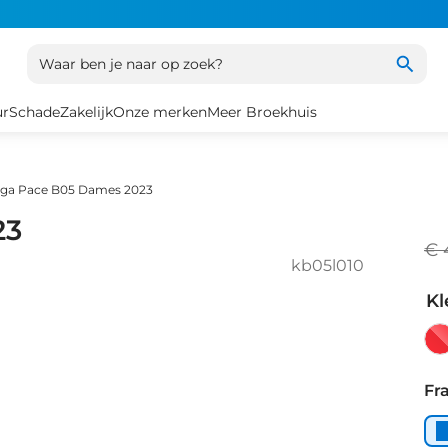
Waar ben je naar op zoek?
ur
Schade
Zakelijk
Onze merken
Meer Broekhuis
ga Pace B05 Dames 2023
23
€ 
kb05l010
Kl
Si
Re
Fr
/
Pa