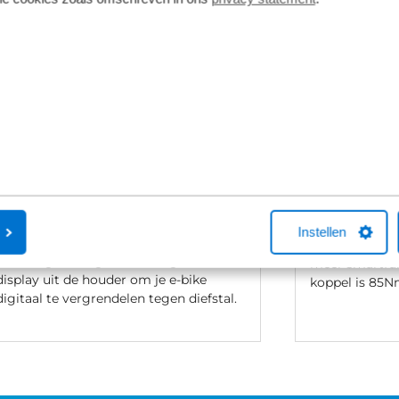
Bosch Kiox 300
Bosch Perf
De Kiox 300 is een compact
Smart
kleurendisplay dat fungeert als
Een zeer krac
navigatie en fitnesscoach. Het heldere
Deze gen 4 va
scherm toont dynamisch de
verbonden me
belangrijkste ritgegevens, terwijl de
van e-bike in
Instellen
app-koppeling zorgt voor nauwkeurige
eBike Flow-ap
routebegeleiding. Extra veilig: haal het
meer smartfu
display uit de houder om je e-bike
koppel is 85N
digitaal te vergrendelen tegen diefstal.