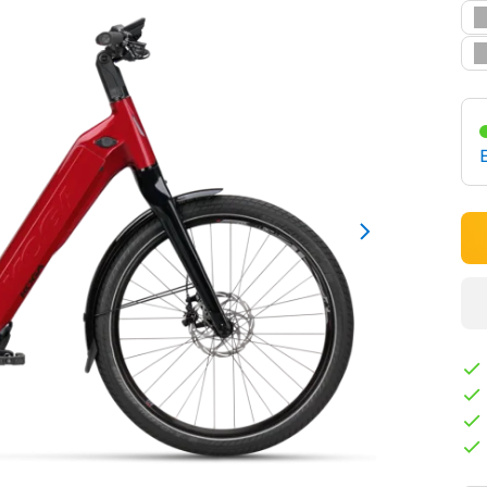
Bl
Hi