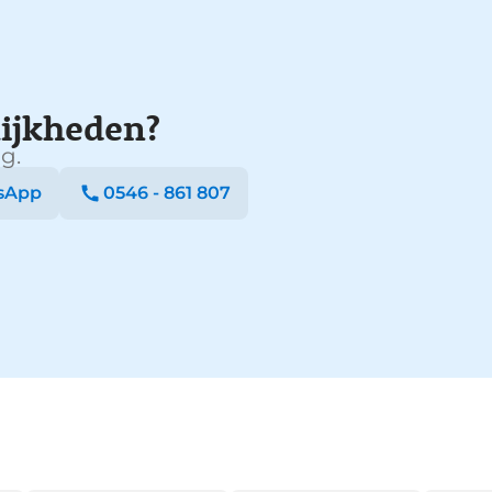
ijkheden?
g.
sApp
0546 - 861 807