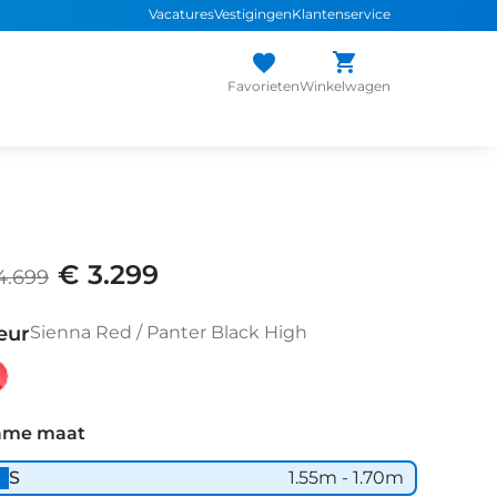
Vacatures
Vestigingen
Klantenservice
Favorieten
Winkelwagen
€ 3.299
4.699
eur
Sienna Red / Panter Black High
enna
d
ame maat
S
1.55m - 1.70m
nter