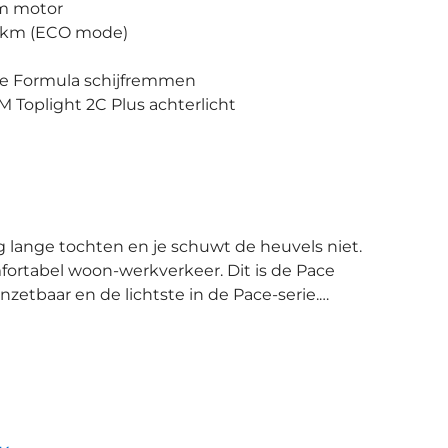
Nm motor
 km (ECO mode)
che Formula schijfremmen
Toplight 2C Plus achterlicht
omfortabel woon-werkverkeer. Dit is de Pace
inzetbaar en de lichtste in de Pace-serie.
e elegante e-bike is
e Line CX Smart motor met 85Nm koppel. De
n de fiets en kan eenvoudig via de zijkant
oorkomen, zet je deze op slot. Het slot is
 e-bike is zowel op als van de fiets op te