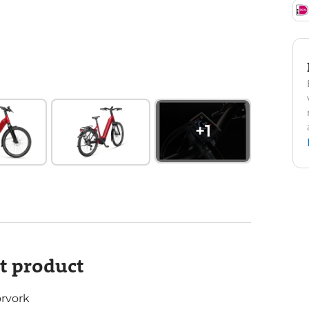
+
1
it product
rvork