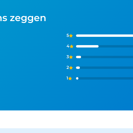
ns zeggen
5
4
3
2
1