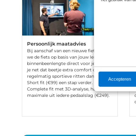
Persoonlijk maatadvies
Bij aanschaf van een nieuwe fiets stellen
we de fiets op basis van jouw lengte en
binnenbeenlengte direct voor je af. Wil
je net dat beetje extra comfort of fiets je
regelmatig sportieve ritten dan gaat de
Accepteren
Short fit (€99) een stap verder. Met een
Complete fit met 3D-analyse, haal je het
maximale uit iedere pedaalslag (€249).