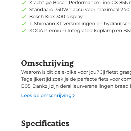
Krachtige Bosch Performance Line CX 85
Standaard 750Wh accu voor maximaal 240
Bosch Kiox 300 display
11 Shimano XT-versnellingen en hydraulis
KOGA Premium Integrated koplamp en B&M 
Omschrijving
Waarom is dit de e-bike voor jou? Jij fietst graag lange tochten en je schuwt de heuvels niet.
Tegelijkertijd zoek je de perfecte fiets voor c
B05. Dankzij zijn derailleurversnellingen breed 
Hiermee kom je altijd boven, hoe steil de beklimming ook is. Dez
Lees de omschrijving
voorzien van een krachtige Bosch Performanc
750 Wh accu is geïntegreerd in de onderbuis va
worden verwijderd. Om diefstal van de accu te v
Specificaties
voor de motor geplaatst en stijlvol afgedekt. De
laden. Het Kiox 300-display is de ideale keuze voor de sportieve e-biker. Via de handige app