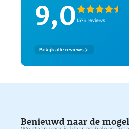
9,0
1578 reviews
Bekijk alle reviews
Benieuwd naar de mogel
We staan voor je klaar en helpen graa