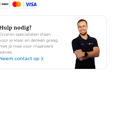
Hulp nodig?
Ervaren specialisten staan
voor je klaar en denken graag
met je mee voor maatwerk
advies.
Neem contact op