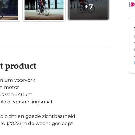
+
7
it product
inium voorvork
Nm motor
ius van 240km
loze versnellingsnaaf
oed zicht en goede zichtbaarheid
d (2022) in de wacht gesleept