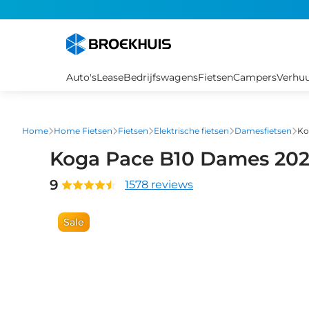
Overslaan
en
naar
de
inhoud
Auto's
Lease
Bedrijfswagens
Fietsen
Campers
Verhu
gaan
Home
Home Fietsen
Fietsen
Elektrische fietsen
Damesfietsen
Ko
Koga Pace B10 Dames 20
9
1578 reviews
Sale