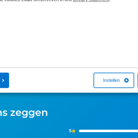
Bosch Kiox 300
Enviolo ver
De Kiox 300 is een compact
Enviolo biedt 
kleurendisplay dat fungeert als
rijervaring zo
navigatie en fitnesscoach. Het heldere
zie het als ee
scherm toont dynamisch de
De Manual-ver
belangrijkste ritgegevens, terwijl de
draaihendel, 
app-koppeling zorgt voor nauwkeurige
volledig auto
routebegeleiding. Extra veilig: haal het
van jouw cada
display uit de houder om je e-bike
robuust (afhan
digitaal te vergrendelen tegen diefstal.
100 Nm) en o
Instellen
ns zeggen
5