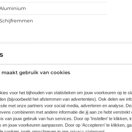
Aluminium
Schijfremmen
vering van de leverancier. Op basis van beschikbaarheid of
 maakt gebruik van cookies
kies voor het bijhouden van statistieken om jouw voorkeuren op te s
en (bijvoorbeeld het afstemmen van advertenties). Ook delen we inf
site met onze partners voor social media, adverteren en analyse. De
ens combineren met andere informatie die jij aan ze hebt verstrekt 
s van jouw gebruik van hun services. Door op ‘Instellen’ te klikken, 
 en jouw voorkeuren aanpassen. Door op ‘Accepteren’ te klikken, ga
lle cookies zoals omschreven in ons
privacy statement
.