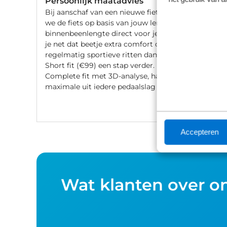
Persoonlijk maatadvies
Bij aanschaf van een nieuwe fiets stellen
we de fiets op basis van jouw lengte en
binnenbeenlengte direct voor je af. Wil
je net dat beetje extra comfort of fiets je
regelmatig sportieve ritten dan gaat de
Short fit (€99) een stap verder. Met een
Complete fit met 3D-analyse, haal je het
maximale uit iedere pedaalslag (€249).
Accepteren
Wat klanten over o