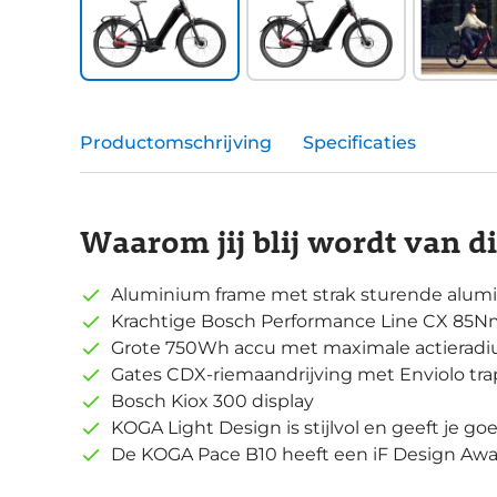
Productomschrijving
Specificaties
Waarom jij blij wordt van d
Aluminium frame met strak sturende alum
Krachtige Bosch Performance Line CX 85
Grote 750Wh accu met maximale actierad
Gates CDX-riemaandrijving met Enviolo trap
Bosch Kiox 300 display
KOGA Light Design is stijlvol en geeft je g
De KOGA Pace B10 heeft een iF Design Awar