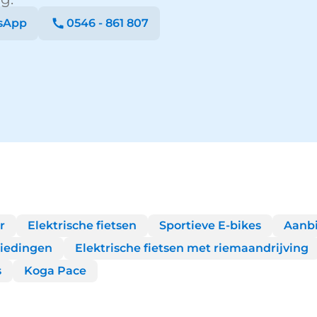
sApp
0546 - 861 807
r
Elektrische fietsen
Sportieve E-bikes
Aanb
iedingen
Elektrische fietsen met riemaandrijving
s
Koga Pace