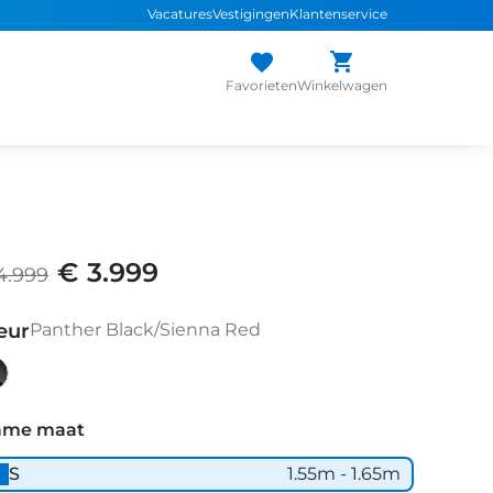
Vacatures
Vestigingen
Klantenservice
Favorieten
Winkelwagen
€ 3.999
4.999
eur
Panther Black/Sienna Red
nther
ack/Sienna
ame maat
d
S
1.55m - 1.65m