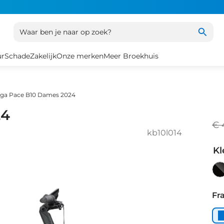
Waar ben je naar op zoek?
ur
Schade
Zakelijk
Onze merken
Meer Broekhuis
ga Pace B10 Dames 2024
24
€ 
kb10l014
Kl
Pa
Bl
Fr
Re