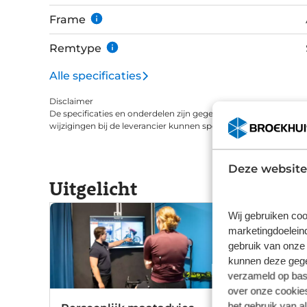
Frame
Remtype
Alle specificaties
Disclaimer
De specificaties en onderdelen zijn gegeven op basis van aanle
wijzigingen bij de leverancier kunnen specificaties afwijken.
Deze website
Uitgelicht
Wij gebruiken coo
marketingdoeleind
gebruik van onze 
kunnen deze gegev
verzameld op basi
over onze cookies
het gebruik van a