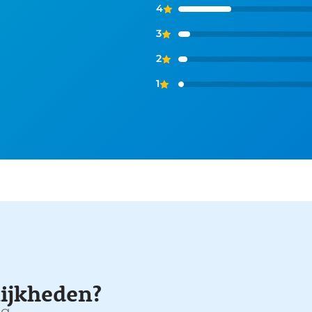
4
3
2
1
ijkheden?
g.