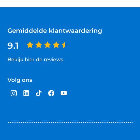
Gemiddelde klantwaardering
9.1
Bekijk hier de reviews
4.5
van
Volg ons
5
sterren