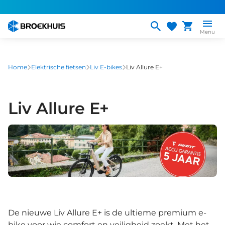
Overslaan
en
naar
Menu
de
inhoud
gaan
Home
Elektrische fietsen
Liv E-bikes
Liv Allure E+
Liv Allure E+
De nieuwe Liv Allure E+ is de ultieme premium e-
bike voor wie comfort en veiligheid zoekt. Met het