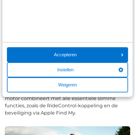
riemaandrijving.
Liv Allure E+ 1
Beschikt over handmatige Enviolo-schakeling en
een riemaandrijving. Hoewel de radar en
bandenspanningsmeter hier niet standaard op
zitten, is het systeem wel voorbereid om deze
Accepteren
accessoires later toe te voegen.
Instellen
Liv Allure E+ 2
Weigeren
De toegankelijke variant die de krachtige 75Nm
motor combineert met alle essentiële slimme
functies, zoals de RideControl-koppeling en de
beveiliging via Apple Find My.