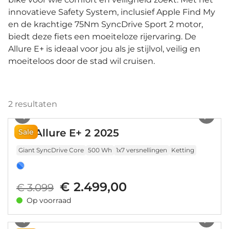
innovatieve Safety System, inclusief Apple Find My
en de krachtige 75Nm SyncDrive Sport 2 motor,
biedt deze fiets een moeiteloze rijervaring. De
Allure E+ is ideaal voor jou als je stijlvol, veilig en
moeiteloos door de stad wil cruisen.
2
resultaten
1
/
6
Liv Allure E+ 2 2025
Sale
Giant SyncDrive Core
500 Wh
1x7 versnellingen
Ketting
€ 2.499,00
€ 3.099
Op voorraad
1
/
17