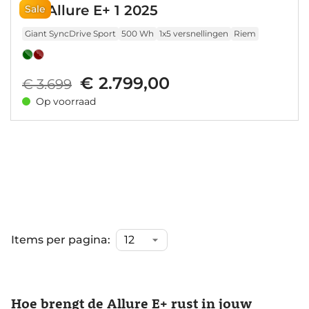
Liv Allure E+ 1 2025
Sale
Giant SyncDrive Sport
500 Wh
1x5 versnellingen
Riem
€ 2.799,00
€ 3.699
Op voorraad
Items per pagina:
Hoe brengt de Allure E+ rust in jouw