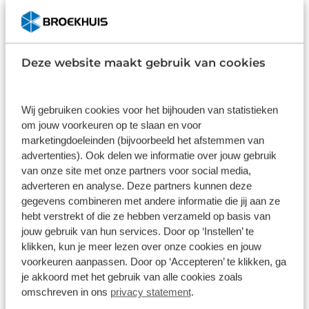
via je smartphone.
Meer info over Aegis
Deze website maakt gebruik van cookies
Welke uitvoering van de Allure E+ past bij
jouw wensen?
Wij gebruiken cookies voor het bijhouden van statistieken
om jouw voorkeuren op te slaan en voor
marketingdoeleinden (bijvoorbeeld het afstemmen van
De collectie biedt verschillende uitvoeringen,
advertenties). Ook delen we informatie over jouw gebruik
waarbij het verschil met name zit in de mate van
van onze site met onze partners voor social media,
automatisering en luxe:
adverteren en analyse. Deze partners kunnen deze
gegevens combineren met andere informatie die jij aan ze
Liv Allure E+ 0
hebt verstrekt of die ze hebben verzameld op basis van
jouw gebruik van hun services. Door op ‘Instellen’ te
klikken, kun je meer lezen over onze cookies en jouw
Maximale ontzorging door de
Enviolo Automatiq
voorkeuren aanpassen. Door op ‘Accepteren’ te klikken, ga
naaf, die automatisch de juiste versnelling kiest. Dit
je akkoord met het gebruik van alle cookies zoals
model is standaard uitgerust met de Aegis Radar,
omschreven in ons
privacy statement
.
Tire Checker en een onderhoudsarme Gates