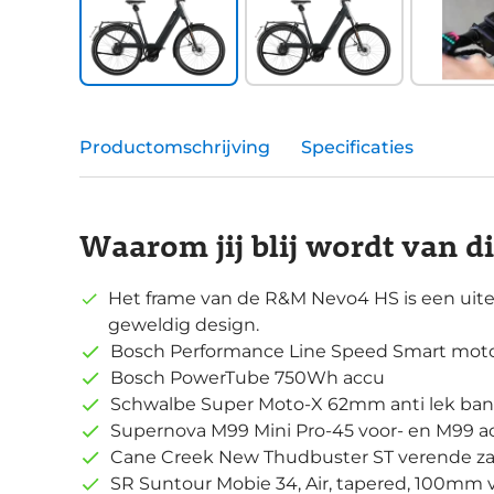
Productomschrijving
Specificaties
Waarom jij blij wordt van d
Het frame van de R&M Nevo4 HS is een uit
geweldig design.
Bosch Performance Line Speed Smart moto
Bosch PowerTube 750Wh accu
Schwalbe Super Moto-X 62mm anti lek ba
Supernova M99 Mini Pro-45 voor- en M99 ac
Cane Creek New Thudbuster ST verende za
SR Suntour Mobie 34, Air, tapered, 100mm 