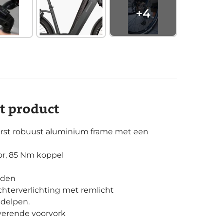
+
4
it product
erst robuust aluminium frame met een
r, 85 Nm koppel
nden
hterverlichting met remlicht
delpen.
verende voorvork