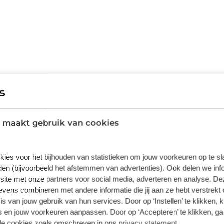
se &amp; Müller Nevo4 is volledig naar wens
erkoopmedewerkers voor meer informatie of
c. De fiets heeft een geweldig design en is
 maakt gebruik van cookies
de fiets er super sportief uit. De fiets is te
e voorvering, verende zadelpen en dikke
kies voor het bijhouden van statistieken om jouw voorkeuren op te s
is naar 750Wh. Op het standaard geleverde
en (bijvoorbeeld het afstemmen van advertenties). Ook delen we inf
t- en accudata af. De Bosch Performance Line
site met onze partners voor social media, adverteren en analyse. De
Riese & Müller
 watt, trapondersteuning tot 340% en een
ens combineren met andere informatie die jij aan ze hebt verstrekt 
ring is een helmplicht en bromfietskenteken
s van jouw gebruik van hun services. Door op ‘Instellen’ te klikken, 
Riese & Müller Nevo4
 bij A en B rijbewijs). De Nevo4 GT
 en jouw voorkeuren aanpassen. Door op ‘Accepteren’ te klikken, ga
or alle doeleinden. Het is een sportieve speed
Nevo4
lle cookies zoals omschreven in ons
privacy statement
.