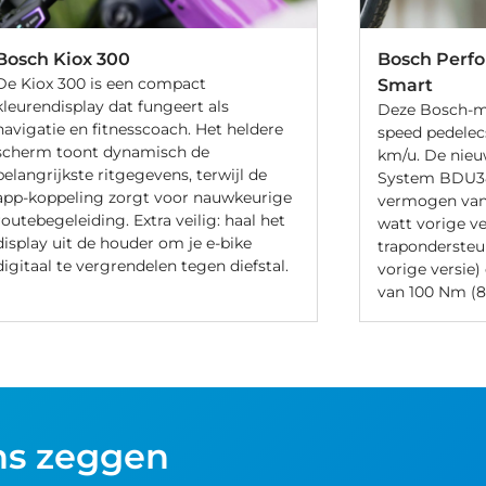
Bosch Kiox 300
Bosch Perf
De Kiox 300 is een compact
Smart
kleurendisplay dat fungeert als
Deze Bosch-mo
navigatie en fitnesscoach. Het heldere
speed pedelec
scherm toont dynamisch de
km/u. De nieu
belangrijkste ritgegevens, terwijl de
System BDU38
app-koppeling zorgt voor nauwkeurige
vermogen van
routebegeleiding. Extra veilig: haal het
watt vorige v
display uit de houder om je e-bike
traponderste
digitaal te vergrendelen tegen diefstal.
vorige versie
van 100 Nm (8
ns zeggen