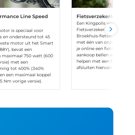
ormance Line Speed
Fietsverzekering
Een Kingpolis voor Broekhu
Fietsverzekering sluit je af 
tor is speciaal voor
Broekhuis-fietsenwinkels of
s en ondersteund tot 45
met één van onze medewer
wste motor uit het Smart
je online een fiets bij Broek
8Y), bevat een
aankoop bellen we je altijd
 maximaal 750 watt (600
helpen met een fietsverzeke
ersie) met een
afsluiten hiervan is niet verp
uning tot 400% (340%
) en een maximaal koppel
5 Nm vorige versie).