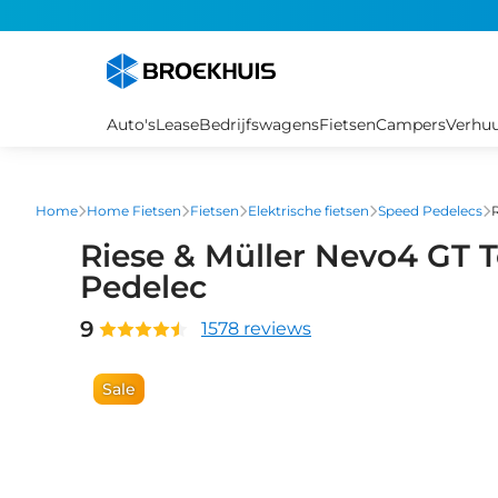
Overslaan
en
naar
de
inhoud
Auto's
Lease
Bedrijfswagens
Fietsen
Campers
Verhu
gaan
Home
Home Fietsen
Fietsen
Elektrische fietsen
Speed Pedelecs
Riese & Müller Nevo4 GT
Pedelec
9
1578 reviews
Sale