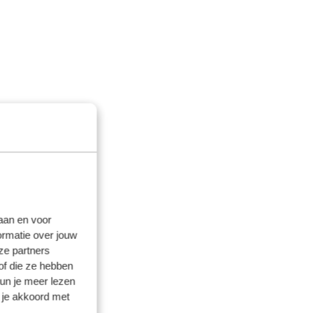
laan en voor
ormatie over jouw
ze partners
of die ze hebben
kun je meer lezen
 je akkoord met