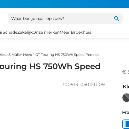
Waar ben je naar op zoek?
ur
Schade
Zakelijk
Onze merken
Meer Broekhuis
Riese & Müller Nevo4 GT Touring HS 750Wh Speed Pedelec
 Touring HS 750Wh Speed
€ 
f00913_0501211109
Kl
Da
Gr
Fr
Ma