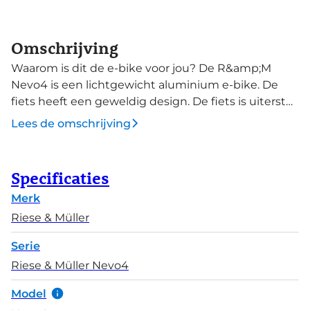
Omschrijving
Waarom is dit de e-bike voor jou? De R&amp;M
Nevo4 is een lichtgewicht aluminium e-bike. De
fiets heeft een geweldig design. De fiets is uiterst
stabiel ondanks de lage instap. Ook ziet de fiets er
Lees de omschrijving
super sportief uit. De fiets is te verkrijgen in drie
kleuren. Comfortabel door de voorvering, verende
zadelpen en dikke banden. Uitgerust met de Bosch
Specificaties
Performance Line CX motor en standaard met een
Merk
Bosch PowerTube 750Wh accu. Op het standaard
geleverde Intuvia100 Smart display lees je de
Riese & Müller
meest essentiële rit- en accudata af.&nbsp; De
Serie
Nevo4 GT met de lage instap leent zich uitstekend
Riese & Müller Nevo4
voor alle doeleinden. Het is een sportieve e-bike die
enorm fijn stuurt. Super voor toeren op lange
Model
afstanden en fietsvakanties. Voor woon-