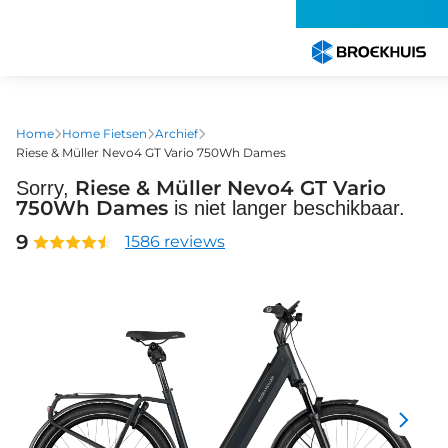
Overslaan
en
naar
de
inhoud
gaan
Home
Home Fietsen
Archief
Riese & Müller Nevo4 GT Vario 750Wh Dames
Riese & Müller Nevo4 GT Vario
Sorry,
750Wh Dames
is niet langer beschikbaar.
9
1586 reviews