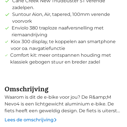
Cane Creek New Thudbuster ST verende
zadelpen.
Suntour Aion, Air, tapered, 100mm verende
voorvork
Enviolo 380 traploze naafversnelling met
riemaandrijving
Kiox 300 display, te koppelen aan smartphone
voor oa. navgatiefunctie
Comfort kit: meer ontspannen houding met
klassiek gebogen stuur en breder zadel
Omschrijving
Waarom is dit de e-bike voor jou? De R&amp;M
Nevo4 is een lichtgewicht aluminium e-bike. De
fiets heeft een geweldig design. De fiets is uiterst
stabiel ondanks de lage instap. Ook ziet de fiets er
Lees de omschrijving
super sportief uit. De fiets is te verkrijgen in drie