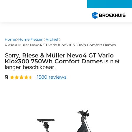
Overslaan
en
naar
de
inhoud
gaan
Home
Home Fietsen
Archief
Riese & Müller Nevo4 GT Vario Kiox300 750Wh Comfort Dames
Riese & Müller Nevo4 GT Vario
Sorry,
Kiox300 750Wh Comfort Dames
is niet
langer beschikbaar.
9
1580 reviews