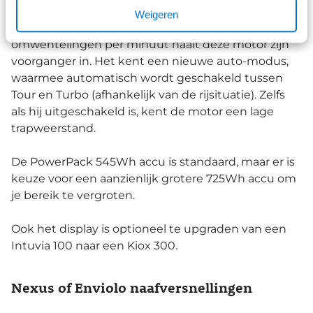
smart systeem met 75Nm koppel. Met een
Weigeren
trapfrequentieondersteuning tot 120
omwentelingen per minuut haalt deze motor zijn
voorganger in. Het kent een nieuwe auto-modus,
waarmee automatisch wordt geschakeld tussen
Tour en Turbo (afhankelijk van de rijsituatie). Zelfs
als hij uitgeschakeld is, kent de motor een lage
trapweerstand.
De PowerPack 545Wh accu is standaard, maar er is
keuze voor een aanzienlijk grotere 725Wh accu om
je bereik te vergroten.
Ook het display is optioneel te upgraden van een
Intuvia 100 naar een Kiox 300.
Nexus of Enviolo naafversnellingen