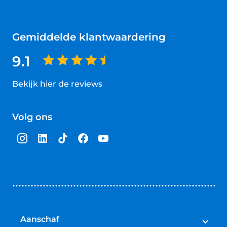
Gemiddelde klantwaardering
9.1
Bekijk hier de reviews
4.5
van
Volg ons
5
sterren
Aanschaf