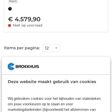
Riem
€ 4.579,90
Niet op voorraad
Items per pagina:
Retro lederlook met hedendaagse
technieken
Deze website maakt gebruik van cookies
De Cruiser2 is een ware blikvanger door de
bruinlederen accenten. Bruine banden, handvatten
Wij gebruiken cookies voor het bijhouden van statistieken
en zadel. En niet te missen; de standaard frametas
om jouw voorkeuren op te slaan en voor
waarin de accu is verwerkt. Er is ruimte voor de
marketingdoeleinden (bijvoorbeeld het afstemmen van