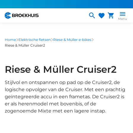
Overslaan
en
naar
Menu
de
inhoud
gaan
Home
Elektrische fietsen
Riese & Müller e-bikes
Riese & Müller Cruiser2
Riese & Müller Cruiser2
Stijlvol en ontspannen op pad op de Cruiser2, de
logische opvolger van de Cruiser. Met een prachtig
geïntegreerde accu in een frametas. De Cruiser2 is
er als herenmodel met bovenbis, of de
zogenoemde Mixte met een lagere instap.