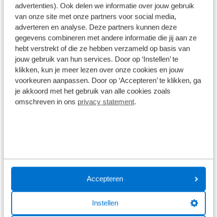
545Wh accu of de optionele upgrade naar 725Wh.
advertenties). Ook delen we informatie over jouw gebruik
van onze site met onze partners voor social media,
Daarnaast houd je ruimte over voor wat kleine
adverteren en analyse. Deze partners kunnen deze
accessoires of voowerpen, zoals een regenjack of
gegevens combineren met andere informatie die jij aan ze
noodmateriaal. De frametas is duurzaam en van
hebt verstrekt of die ze hebben verzameld op basis van
watervast materiaal dat de inhoud en je accu
jouw gebruik van hun services. Door op ‘Instellen’ te
beschermt.
klikken, kun je meer lezen over onze cookies en jouw
voorkeuren aanpassen. Door op ‘Accepteren’ te klikken, ga
Voorvorkvering en zadelpen
je akkoord met het gebruik van alle cookies zoals
omschreven in ons
privacy statement
.
Door de voorvorkvering worden oneffenheden in
de weg opgevangen, zodat jouw rijplezier
behouden wordt. Een verende zadelpen is een
optie om je comfort verder te vergroten.
Smart ondersteuning
Accepteren
De Cruiser2 en Cruiser2 Mixte worden ondersteund
Instellen
door Bosch Performance Line middenmotor met