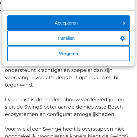
hoogwaardige afwerking;
de mogelijkheid om accessoires zoals manden en
transportoplossingen toe te voegen.
Accepteren
Vernieuwingen op de Swing5
Instellen
De belangrijkste stap voorwaarts zit in de
Weigeren
aandrijflijn. De Swing5 maakt gebruik van de
nieuwste Bosch Performance Line motor. Deze
ondersteunt krachtiger en soepeler dan zijn
voorganger, vooral tijdens het optrekken en bij
tegenwind.
Daarnaast is de modelopbouw verder verfijnd en
sluit de Swing5 beter aan op de nieuwste Bosch-
ecosystemen en configuratiemogelijkheden.
Voor wie al een Swing4 heeft is overstappen niet
noodzakelijk. Voor nieuwe kopers biedt de Swing5