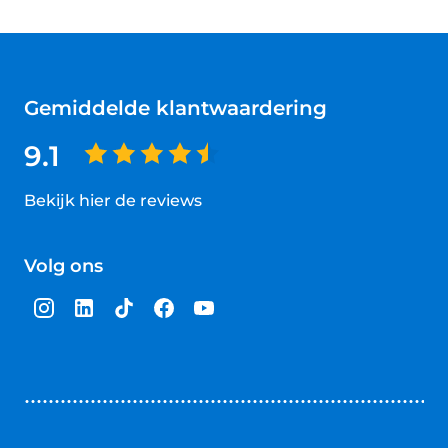
Gemiddelde klantwaardering
9.1
Bekijk hier de reviews
4.5
van
Volg ons
5
sterren