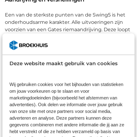
Een van de sterkste punten van de Swing5 is het
onderhoudsarme karakter. Alle uitvoeringen zijn
voorzien van een Gates riemaandrijving. Deze loopt
stil, vraagt weinig onderhoud en heeft geen last
van roest zoals een traditionele ketting.
Afhankelijk van de uitvoering is de fiets verkrijgbaar
Deze website maakt gebruik van cookies
met een Shimano Nexus-naaf, een traploze Enviolo-
naaf of een automatisch schakelende Enviolo
Automatiq.
Wij gebruiken cookies voor het bijhouden van statistieken
om jouw voorkeuren op te slaan en voor
Comfort onderweg
marketingdoeleinden (bijvoorbeeld het afstemmen van
advertenties). Ook delen we informatie over jouw gebruik
Brede Schwalbe Big Ben banden, een geveerde
van onze site met onze partners voor social media,
adverteren en analyse. Deze partners kunnen deze
voorvork en een comfortabele zithouding zorgen
gegevens combineren met andere informatie die jij aan ze
ervoor dat klinkerwegen, verkeersdrempels en
hebt verstrekt of die ze hebben verzameld op basis van
minder strak asfalt hun scherpe randjes verliezen.