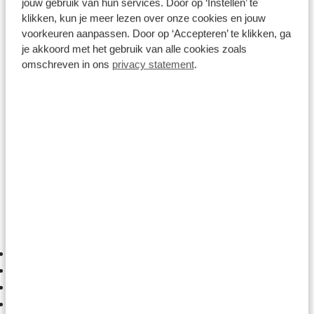
jouw gebruik van hun services. Door op ‘Instellen’ te
Juist in een Nederlandse binnenstad merk je
klikken, kun je meer lezen over onze cookies en jouw
hoeveel verschil dat maakt.
voorkeuren aanpassen. Door op ‘Accepteren’ te klikken, ga
je akkoord met het gebruik van alle cookies zoals
Wat is het verschil tussen de Swing4 en
omschreven in ons
privacy statement
.
Swing5?
Op het eerste gezicht lijken beide modellen sterk
op elkaar. Terecht, want de basisfilosofie van de
Swing-serie is behouden gebleven.
Overeenkomsten
Zowel de Swing4 als Swing5 bieden:
een lage instap;
een comfortabele, rechtop zithouding;
Bosch Smart System-technologie;
een 500 Wh bagagedrageraccu;