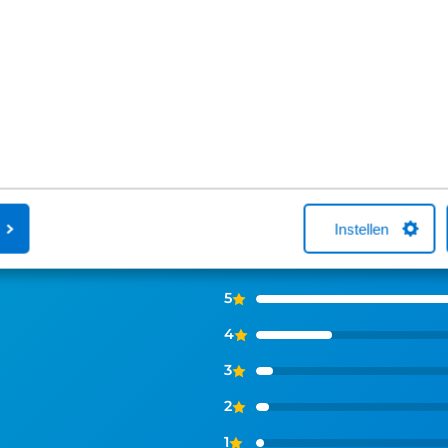
aankoop bellen we je altijd om te
vragen over he
helpen met een fietsverzekering. Het
Neem gerust c
afsluiten hiervan is niet verplicht.
ns zeggen
Instellen
5
4
3
2
1