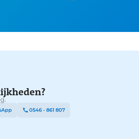
ijkheden?
g.
sApp
0546 - 861 807