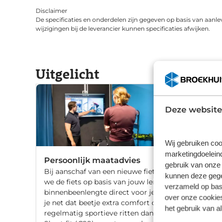
Disclaimer
De specificaties en onderdelen zijn gegeven op basis van aanle
wijzigingen bij de leverancier kunnen specificaties afwijken.
Uitgelicht
Deze website
Wij gebruiken coo
marketingdoeleind
Persoonlijk maatadvies
gebruik van onze 
Bij aanschaf van een nieuwe fiets stellen
kunnen deze gegev
we de fiets op basis van jouw lengte en
verzameld op basi
binnenbeenlengte direct voor je af. Wil
over onze cookies
je net dat beetje extra comfort of fiets je
het gebruik van a
regelmatig sportieve ritten dan gaat de