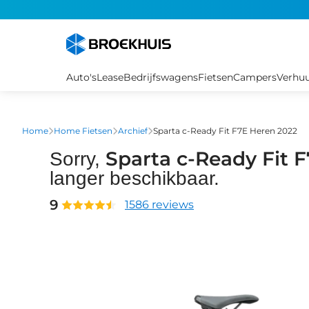
Overslaan
en
naar
de
inhoud
Auto's
Lease
Bedrijfswagens
Fietsen
Campers
Verhu
gaan
Home
Home Fietsen
Archief
Sparta c-Ready Fit F7E Heren 2022
Sparta c-Ready Fit 
Sorry,
langer beschikbaar.
9
1586 reviews