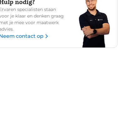
Hulp nodig?
Ervaren specialisten staan
voor je klaar en denken graag
met je mee voor maatwerk
advies.
Neem contact op