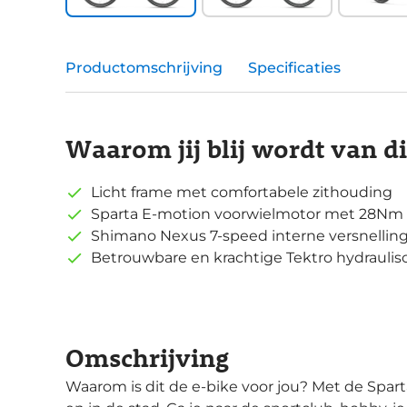
Productomschrijving
Specificaties
Waarom jij blij wordt van d
Licht frame met comfortabele zithouding
Sparta E-motion voorwielmotor met 28Nm
Shimano Nexus 7-speed interne versnellin
Betrouwbare en krachtige Tektro hydrauli
Omschrijving
Waarom is dit de e-bike voor jou? Met de Sparta c-Ready fiets je met gemak en plezier naar