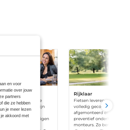
laan en voor
ormatie over jouw
Rijklaar
ze partners
 ben je aan het goede
Fietsen leveren we 100% rijk
of die ze hebben
iets te leasen. Wij zijn
volledig gecontroleerd, va
kun je meer lezen
ij meerdere lease
afgemonteerd en voorzien 
 je akkoord met
en en hebben onze eigen
preventief onderhoud door
aak-regeling. Heb je
monteurs. Zo ben je verzek