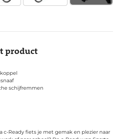
it product
 koppel
gsnaaf
sche schijfremmen