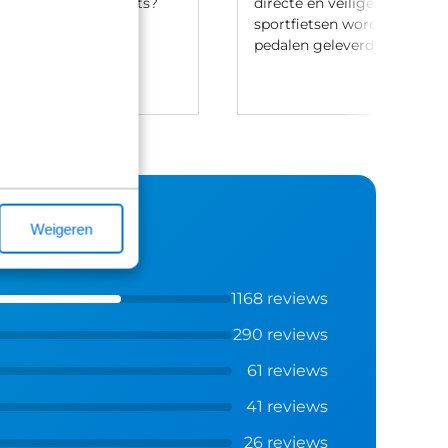
t leasen van een fiets?
directe en veilige ritten. Let
ontact met ons op.
sportfietsen worden meesta
pedalen geleverd.
Weigeren
1168 reviews
290 reviews
61 reviews
41 reviews
26 reviews