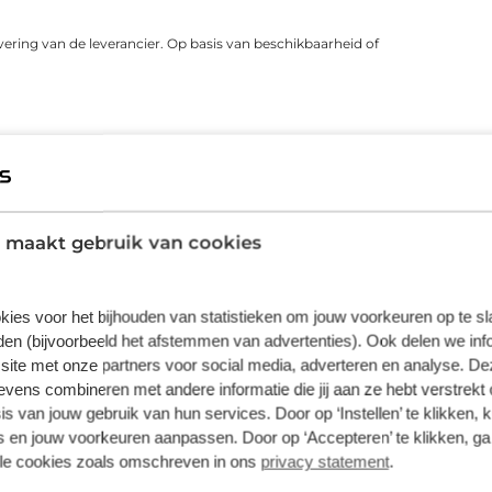
vering van de leverancier. Op basis van beschikbaarheid of
 maakt gebruik van cookies
kies voor het bijhouden van statistieken om jouw voorkeuren op te s
en (bijvoorbeeld het afstemmen van advertenties). Ook delen we inf
Fietsverzekering
Fietslease
site met onze partners voor social media, adverteren en analyse. De
Een Kingpolis voor Broekhuis
Bij Broekhuis
ens combineren met andere informatie die jij aan ze hebt verstrekt 
Fietsverzekering sluit je af in één van de
adres om een f
s van jouw gebruik van hun services. Door op ‘Instellen’ te klikken, 
Broekhuis-fietsenwinkels of telefonisch
aangesloten b
 en jouw voorkeuren aanpassen. Door op ‘Accepteren’ te klikken, ga
met één van onze medewerkers. Kocht
maatschappij
lle cookies zoals omschreven in ons
privacy statement
.
je online een fiets bij Broekhuis? Na je
Fiets van de Z