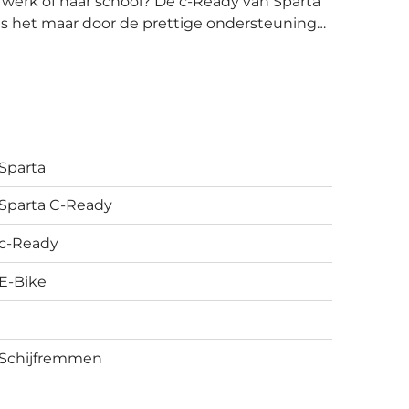
je werk of naar school? De c-Ready van Sparta
was het maar door de prettige ondersteuning
dersteuning van de E-motion M108
en doorgaande wegen en accelereer je vlot
mpo over het fietspad te fietsen. De dichte
gen, zorgen voor een onderhoudsarm pakket.
Sparta
remgedrag.
Sparta C-Ready
c-Ready
E-Bike
Schijfremmen