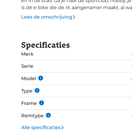
en in de stad. Ga je naar de sportclub, hobby, 
is dé e-bike die de rit aangenamer maakt, al 
en aantrekkelijke prijs-kwaliteit. De comfortabele zithouding van deze c-Ready Fit is heerlijk
Lees de omschrijving
om te flaneren in de stad. Met de soepele on
voorwielmotor trotseer je viaducten, bochten 
weg na een opstopping. Een Shimano Nexus 7-speed versnellingsnaaf geeft je voldoende
Specificaties
opties om zowel soepel door de stad als met te
kettingkast, samen met de interne versnellin
Merk
Schijfremmen zorgen voor altijd betrouwbaar 
Serie
Model
Type
Frame
Remtype
Alle specificaties