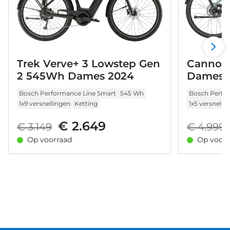
Trek Verve+ 3 Lowstep Gen
Cannond
2 545Wh Dames 2024
Dames 
Bosch Performance Line Smart
545 Wh
Bosch Perfo
1x9 versnellingen
Ketting
1x5 versnelli
€ 2.649
€ 3.149
€ 4.999
Op voorraad
Op voorr