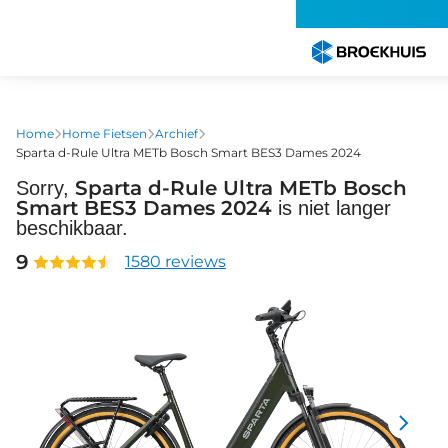
Overslaan
en
naar
de
inhoud
gaan
Home
Home Fietsen
Archief
Sparta d-Rule Ultra METb Bosch Smart BES3 Dames 2024
Sparta d-Rule Ultra METb Bosch
Sorry,
Smart BES3 Dames 2024
is niet langer
beschikbaar.
9
1580 reviews