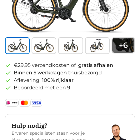
+
6
€29,95 verzendkosten of
gratis afhalen
Binnen 5 werkdagen
thuisbezorgd
Aflevering
100% rijklaar
Beoordeeld met een
9
Hulp nodig?
Ervaren specialisten staan voor je
klaar en denken graag met je mee