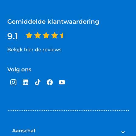
Gemiddelde klantwaardering
9.1
Bekijk hier de reviews
4.5
van
Volg ons
5
sterren
Aanschaf