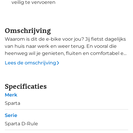
veilig te vervoeren
Omschrijving
Waarom is dit de e-bike voor jou? Jij fietst dagelijks
van huis naar werk en weer terug. En vooral die
heenweg wil je genieten, fluiten en comfortabel en
droog aankomen. Dan begin je de dag fris en fruitig
Lees de omschrijving
om naderhand weer met plezier thuis aan te
komen. De Sparta d-Rule Ultra helpt je de dag fitter
door te komen. De krachtige e-bike met
Specificaties
innovatieve verlichting oogt modern en biedt
Merk
comfort met onder andere een verende voorvork.
Door de n:LIGHT verlichting val je extra goed op en
Sparta
het logo blijft na stallen nog even nabranden,
Serie
waardoor stallen in het donker makkelijker is. Met
Sparta D-Rule
de x:LACE snelbinders zit je tas altijd vertrouwd vast
op je bagagedrager. De krachtige en slimme