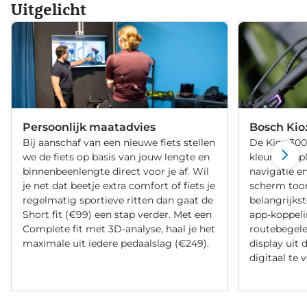
Uitgelicht
Persoonlijk maatadvies
Bosch Kio
Bij aanschaf van een nieuwe fiets stellen
De Kiox 300
we de fiets op basis van jouw lengte en
kleurendispl
binnenbeenlengte direct voor je af. Wil
navigatie en
je net dat beetje extra comfort of fiets je
scherm too
regelmatig sportieve ritten dan gaat de
belangrijkst
Short fit (€99) een stap verder. Met een
app-koppeli
Complete fit met 3D-analyse, haal je het
routebegelei
maximale uit iedere pedaalslag (€249).
display uit 
digitaal te 