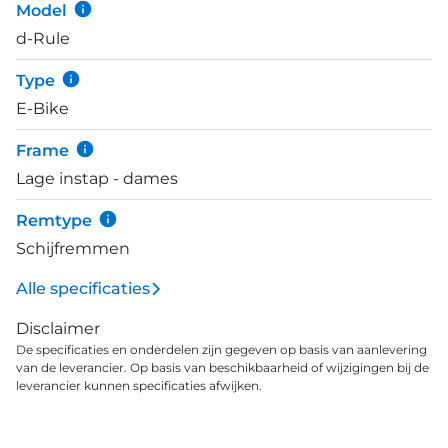
Model
ondersteuning ontvang je door de Bosch
d-Rule
Performance Line Smart (BES3) middenmotor met
75Nm koppel, die wordt gevoed door de fraai in het
Type
frame geïntegreerde accu die makkelijk in en uit te
E-Bike
klikken is. Op het Kiox 300 kleurenscherm lees je
alle e-bike- en ritgegevens makkelijk af. Koppel het
Frame
display met de E-bike Flow app van Bosch voor
Lage instap - dames
ongekende mogelijkheden, waaronder navigatie.
Met de Enviolo traploze naafversnellingen schakel
Remtype
je soepel en bijna ongemerkt. De "oneindige"
Schijfremmen
opties zijn ideaal voor de Nederlandse wegen.
Alle specificaties
Disclaimer
De specificaties en onderdelen zijn gegeven op basis van aanlevering
van de leverancier. Op basis van beschikbaarheid of wijzigingen bij de
leverancier kunnen specificaties afwijken.