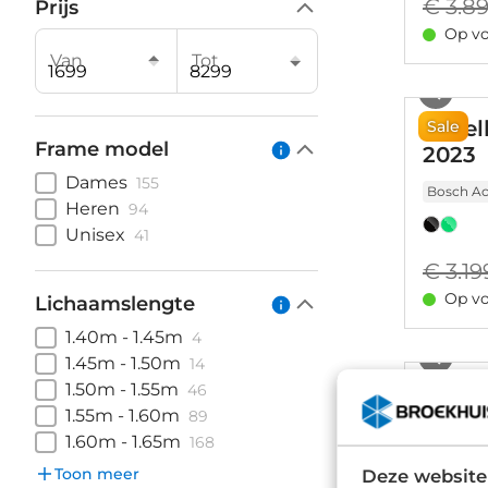
€ 3.8
Prijs
Op vo
Van
Tot
Gazel
Sale
Frame model
2023
Dames
155
Bosch Act
Heren
94
Unisex
41
€ 3.19
Op vo
Lichaamslengte
1.40m - 1.45m
4
1.45m - 1.50m
14
1.50m - 1.55m
46
Kog E
1.55m - 1.60m
89
Bosch Pe
1.60m - 1.65m
168
Toon meer
Deze website