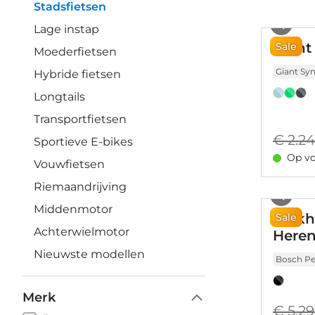
Stadsfietsen
Lage instap
Giant
Sale
Moederfietsen
Giant Sy
Hybride fietsen
Longtails
Transportfietsen
€ 2.2
Sportieve E-bikes
Op vo
Vouwfietsen
Riemaandrijving
Middenmotor
Kalkh
Sale
Achterwielmotor
Heren
Nieuwste modellen
Bosch Pe
Merk
€ 5.2