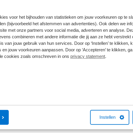
924,00
€
kies voor het bijhouden van statistieken om jouw voorkeuren op te s
orraad
en (bijvoorbeeld het afstemmen van advertenties). Ook delen we inf
site met onze partners voor social media, adverteren en analyse. De
ens combineren met andere informatie die jij aan ze hebt verstrekt 
1
2
3
4
5
s van jouw gebruik van hun services. Door op ‘Instellen’ te klikken, 
 en jouw voorkeuren aanpassen. Door op ‘Accepteren’ te klikken, ga
lle cookies zoals omschreven in ons
privacy statement
.
Instellen