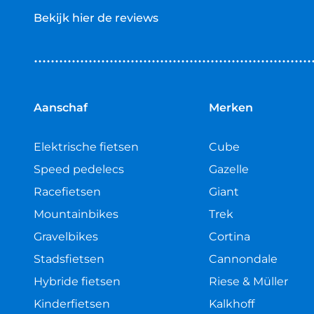
Bekijk hier de reviews
4.5
van
5
sterren
Aanschaf
Merken
Elektrische fietsen
Cube
Speed pedelecs
Gazelle
Racefietsen
Giant
Mountainbikes
Trek
Gravelbikes
Cortina
Stadsfietsen
Cannondale
Hybride fietsen
Riese & Müller
Kinderfietsen
Kalkhoff