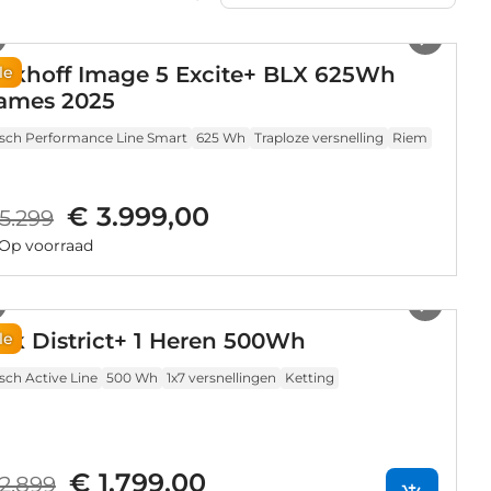
1
/
9
alkhoff Image 5 Excite+ BLX 625Wh
le
ames 2025
sch Performance Line Smart
625 Wh
Traploze versnelling
Riem
€ 3.999,00
5.299
Op voorraad
1
/
13
ek District+ 1 Heren 500Wh
le
sch Active Line
500 Wh
1x7 versnellingen
Ketting
€ 1.799,00
2.899