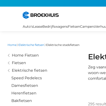
Overslaan
en
naar
de
inhoud
Auto's
Lease
Bedrijfswagens
Fietsen
Campers
Verhu
gaan
Home
Elektrische fietsen
Elektrische stadsfietsen
Elek
Home Fietsen
Fietsen
Zeg vaarw
Elektrische fietsen
woon-wer
Speed Pedelecs
comforta
Damesfietsen
Herenfietsen
Bakfietsen
295
resul