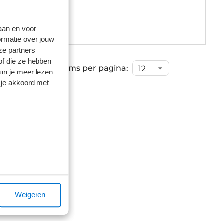
 5.999,00
laan en voor
Op voorraad
ormatie over jouw
ze partners
of die ze hebben
...
25
Items per pagina:
kun je meer lezen
 je akkoord met
Weigeren