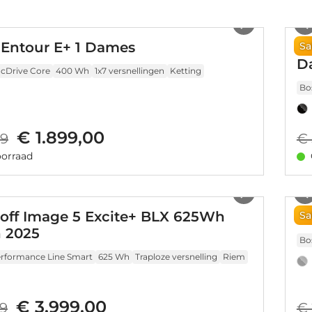
1
/
15
 Entour E+ 1 Dames
K
Sa
D
ncDrive Core
400 Wh
1x7 versnellingen
Ketting
Bo
€ 1.899,00
49
€ 
orraad
1
/
7
off Image 5 Excite+ BLX 625Wh
Tr
Sa
 2025
Bo
rformance Line Smart
625 Wh
Traploze versnelling
Riem
€ 3.999,00
99
€ 