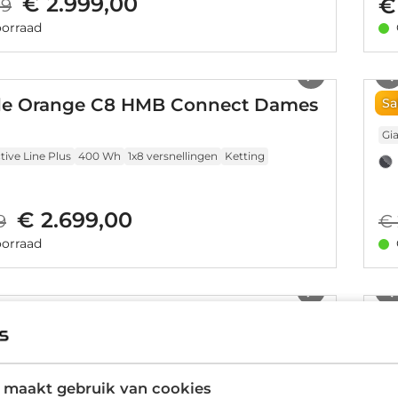
€ 2.999,00
€
99
orraad
1
/
21
le Orange C8 HMB Connect Dames
Gi
Sa
Gi
ive Line Plus
400 Wh
1x8 versnellingen
Ketting
€ 2.699,00
9
€ 
orraad
1
/
6
via Pro DS Dames 2026
D
rformance Line Smart
500 Wh
Traploze versnelling
Riem
Bo
Ke
 maakt gebruik van cookies