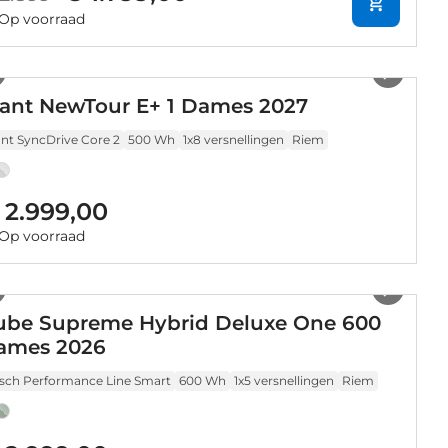
Op voorraad
1
/
27
iant NewTour E+ 1 Dames 2027
ant SyncDrive Core 2
500 Wh
1x8 versnellingen
Riem
 2.999,00
Op voorraad
1
/
21
ube Supreme Hybrid Deluxe One 600
ames 2026
sch Performance Line Smart
600 Wh
1x5 versnellingen
Riem