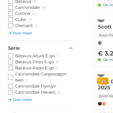
Batavus
9
Op vo
Cannondale
18
Cortina
42
Cube
17
Diamant
2
Scott
Toon meer
Bosch Pe
Serie
€ 3.
Batavus Altura E-go
1
Op vo
Batavus Finez E-go
6
Batavus Razer E-go
2
Cannondale Cargowagon
Neo
2
Trek 
Sale
Cannondale FlyingV
1
2025
Cannondale Mavaro
15
Bosch Pe
Toon meer