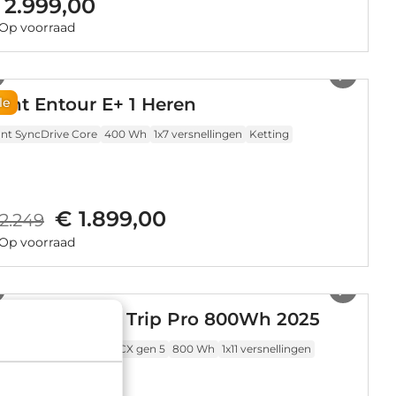
 2.999,00
Op voorraad
1
/
5
ant Entour E+ 1 Heren
le
ant SyncDrive Core
400 Wh
1x7 versnellingen
Ketting
€ 1.899,00
2.249
Op voorraad
1
/
8
iamant Suvea Trip Pro 800Wh 2025
sch Performance Line CX gen 5
800 Wh
1x11 versnellingen
tting