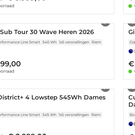
orraad
1
/
11
 Sub Tour 30 Wave Heren 2026
G
rformance Line Smart
540 Wh
1x5 versnellingen
Riem
Gi
299,00
€
orraad
1
/
26
District+ 4 Lowstep 545Wh Dames
C
D
rformance Line Smart
545 Wh
1x5 versnellingen
Riem
Bo