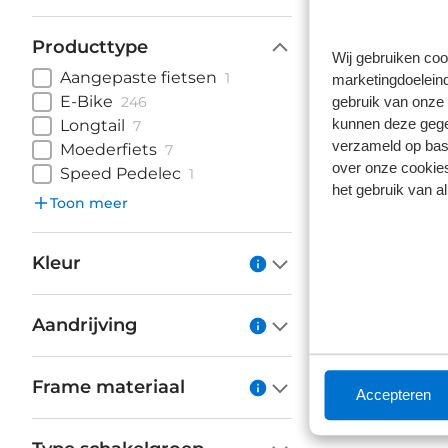
€ 4.
Producttype
Wij gebruiken coo
Op vo
Aangepaste fietsen
1
marketingdoeleind
E-Bike
gebruik van onze 
246
kunnen deze gegev
Longtail
7
verzameld op basi
Moederfiets
7
over onze cookies
Speed Pedelec
1
het gebruik van a
Toon meer
Kleur
Aandrijving
Frame materiaal
Accepteren