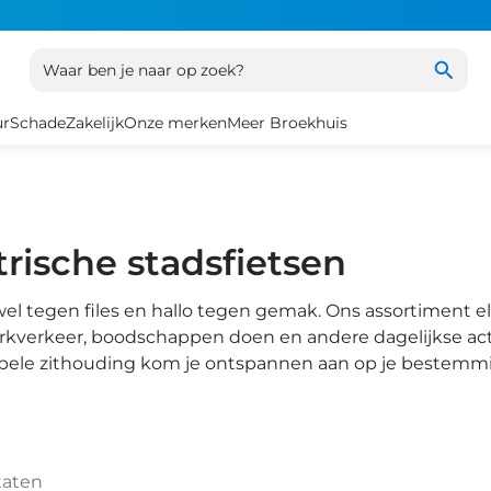
Waar ben je naar op zoek?
ur
Schade
Zakelijk
Onze merken
Meer Broekhuis
trische stadsfietsen
el tegen files en hallo tegen gemak. Ons assortiment el
kverkeer, boodschappen doen en andere dagelijkse act
bele zithouding kom je ontspannen aan op je bestemm
taten