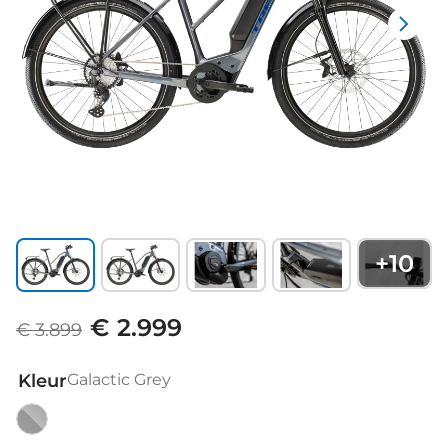
+
10
€ 2.999
€ 3.899
Kleur
Galactic Grey
Galactic