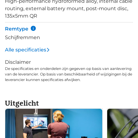
High-performance hydroformed alloy, internal cable
met 180 lumen (60 lux) lichtsterkte. De
routing, external battery mount, post-mount disc,
luchtgeveerde Suntour voorvork heeft een lockout,
135x5mm QR
wat inhoudt dat je de vering aan en uit kan zetten
wanneer het terrein daar meer geschikt voor is.
Remtype
Schijfremmen
Alle specificaties
Disclaimer
De specificaties en onderdelen zijn gegeven op basis van aanlevering
van de leverancier. Op basis van beschikbaarheid of wijzigingen bij de
leverancier kunnen specificaties afwijken.
Uitgelicht