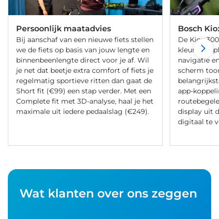
Persoonlijk maatadvies
Bosch Kio
Bij aanschaf van een nieuwe fiets stellen
De Kiox 300
we de fiets op basis van jouw lengte en
kleurendispl
binnenbeenlengte direct voor je af. Wil
navigatie en
je net dat beetje extra comfort of fiets je
scherm too
regelmatig sportieve ritten dan gaat de
belangrijkst
Short fit (€99) een stap verder. Met een
app-koppeli
Complete fit met 3D-analyse, haal je het
routebegelei
maximale uit iedere pedaalslag (€249).
display uit 
digitaal te 
Wat klanten over ons zeggen