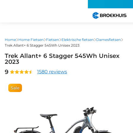
Overslaan
en
naar
de
inhoud
gaan
Home
Home Fietsen
Fietsen
Elektrische fietsen
Damesfietsen
Trek Allant+ 6 Stagger 545Wh Unisex 2023
Trek Allant+ 6 Stagger 545Wh Unisex
2023
9
1580 reviews
Sale