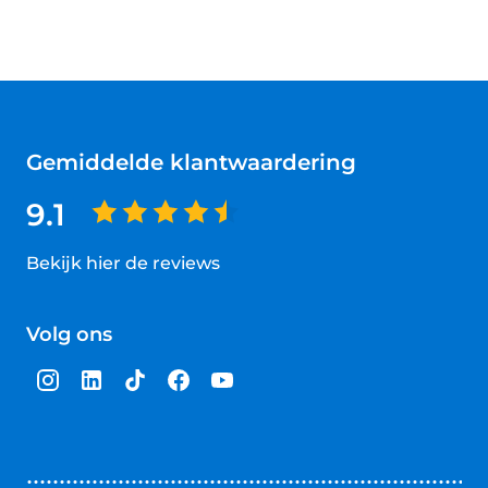
Gemiddelde klantwaardering
9.1
Bekijk hier de reviews
4.5
van
Volg ons
5
sterren