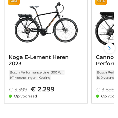
Sale
Sale
Koga E-Lement Heren
Cannon
2023
Perform
Bosch Performance Line
300 Wh
Bosch Perfo
1x11 versnellingen
Ketting
1x10 versnell
€ 2.299
€ 3.399
€ 3.699
Op voorraad
Op voorr