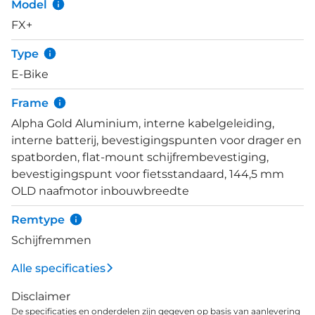
Model
Shimano Altus 9-speed derailleurversnellingen. De
FX+
hydraulische schijfremmenset van Promax met
Shimano RT56 remschijf geven je het vertrouwen
Type
ook in de slechtste omstandigheden snel tot
E-Bike
stilstand te komen.
Frame
Alpha Gold Aluminium, interne kabelgeleiding,
interne batterij, bevestigingspunten voor drager en
spatborden, flat-mount schijfrembevestiging,
bevestigingspunt voor fietsstandaard, 144,5 mm
OLD naafmotor inbouwbreedte
Remtype
Schijfremmen
Alle specificaties
Disclaimer
De specificaties en onderdelen zijn gegeven op basis van aanlevering