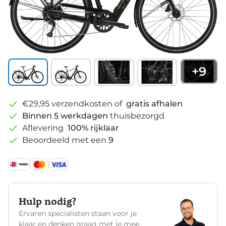
+
9
€29,95 verzendkosten of
gratis afhalen
Binnen 5 werkdagen
thuisbezorgd
Aflevering
100% rijklaar
Beoordeeld met een
9
Hulp nodig?
Ervaren specialisten staan voor je
klaar en denken graag met je mee