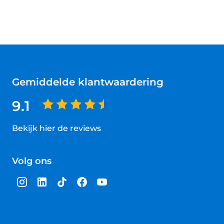
Gemiddelde klantwaardering
9.1
Bekijk hier de reviews
4.5
van
Volg ons
5
sterren