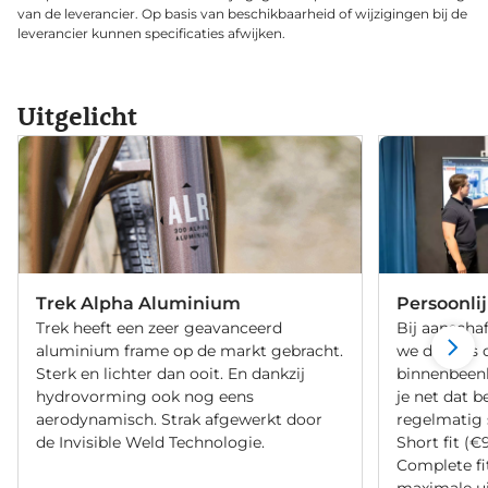
van de leverancier. Op basis van beschikbaarheid of wijzigingen bij de
leverancier kunnen specificaties afwijken.
Uitgelicht
Trek Alpha Aluminium
Persoonli
Trek heeft een zeer geavanceerd
Bij aanschaf
aluminium frame op de markt gebracht.
we de fiets 
Sterk en lichter dan ooit. En dankzij
binnenbeenle
hydrovorming ook nog eens
je net dat b
aerodynamisch. Strak afgewerkt door
regelmatig 
de Invisible Weld Technologie.
Short fit (€
Complete fi
maximale ui