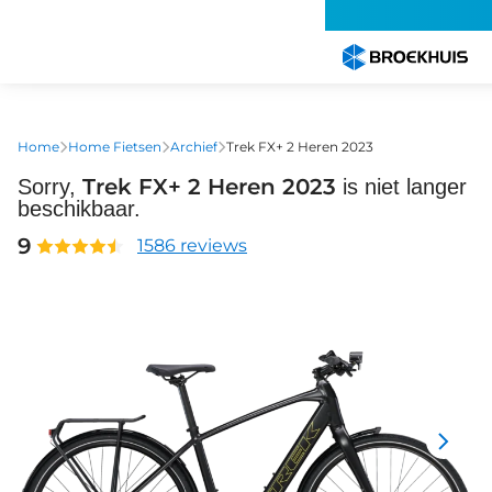
Overslaan
en
naar
de
inhoud
gaan
Home
Home Fietsen
Archief
Trek FX+ 2 Heren 2023
Trek FX+ 2 Heren 2023
Sorry,
is niet langer
beschikbaar.
9
1586 reviews