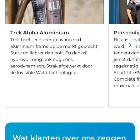
Trek Alpha Aluminium
Persoonli
Trek heeft een zeer geavanceerd
Bij aanschaf
aluminium frame op de markt gebracht.
we de fiets 
Sterk en lichter dan ooit. En dankzij
binnenbeenle
hydrovorming ook nog eens
je net dat b
aerodynamisch. Strak afgewerkt door
regelmatig 
de Invisible Weld Technologie.
Short fit (€
Complete fi
maximale ui
Wat klanten over ons zeggen