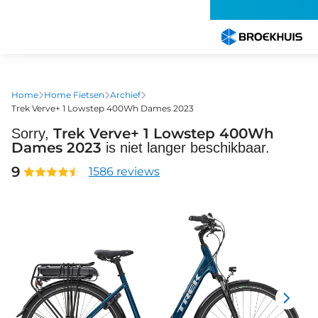
Overslaan
en
naar
de
inhoud
gaan
Home
Home Fietsen
Archief
Trek Verve+ 1 Lowstep 400Wh Dames 2023
Trek Verve+ 1 Lowstep 400Wh
Sorry,
Dames 2023
is niet langer beschikbaar.
9
1586 reviews