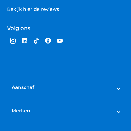
Bekijk hier de reviews
4.5
van
Volg ons
5
sterren
Aanschaf
Elektrische fietsen
Speed pedelecs
Merken
Racefietsen
Cube
Mountainbikes