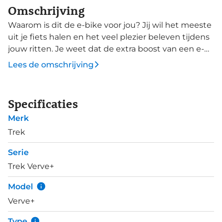
Omschrijving
Waarom is dit de e-bike voor jou? Jij wil het meeste
uit je fiets halen en het veel plezier beleven tijdens
jouw ritten. Je weet dat de extra boost van een e-
bike je zal helpen ontspannen te fietsen en verder
Lees de omschrijving
weg te gaan. Jij bent op zoek naar een
comfortabele fiets, gebouwd om lang mee te gaan
en uitgerust met de nieuwste e-bike technologie.
Specificaties
Je krijgt een lichtgewicht aluminium frame,
Merk
Shimano Altus 8-versnellingen, Bosch Active Line
motor (250W, 40Nm) voor snelheden tot 25km/u,
Trek
Purion controller en een accu van 400Wh, die
Serie
geüpgradet kan worden. Daarnaast een geveerde
Trek Verve+
voorvork om de ruwheid van de weg te absorberen,
hydraulische schijfremmen, een verstelbare en
Model
Blendr-compatibele stuurpen, 50c grotere banden
Verve+
voor een hoger niveau van stabiliteit en grip,
ergonomische schakelaars, spatborden, verlichting,
Type