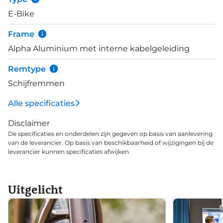
MIK-compatibel bagagerek achter en een ringslot.
E-Bike
De sterke motorondersteuning op de Verve+ 1
opent een wereld van nieuwe mogelijkheden. Je
Frame
kunt verder rijden en sneller rijden. De extra duw
Alpha Aluminium met interne kabelgeleiding
van de motor maakt het fietsen nog comfortabeler
en aangenamer, en de kwaliteitscomponenten en
Remtype
comfortdetails verhogen de snelheid en het plezier.
Schijfremmen
Alle specificaties
Disclaimer
De specificaties en onderdelen zijn gegeven op basis van aanlevering
van de leverancier. Op basis van beschikbaarheid of wijzigingen bij de
leverancier kunnen specificaties afwijken.
Uitgelicht