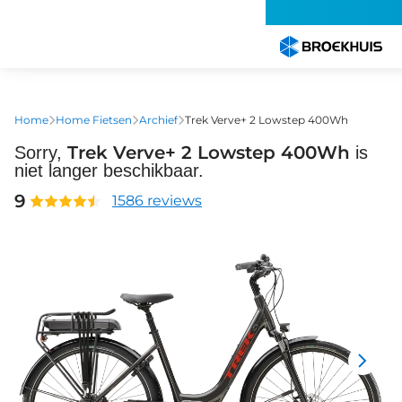
Overslaan
en
naar
de
inhoud
gaan
Home
Home Fietsen
Archief
Trek Verve+ 2 Lowstep 400Wh
Trek Verve+ 2 Lowstep 400Wh
Sorry,
is
niet langer beschikbaar.
9
1586 reviews