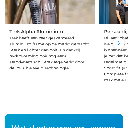
Trek Alpha Aluminium
Persoonli
Trek heeft een zeer geavanceerd
Bij aanschaf
aluminium frame op de markt gebracht.
we de fiets 
Sterk en lichter dan ooit. En dankzij
binnenbeenle
hydrovorming ook nog eens
je net dat b
aerodynamisch. Strak afgewerkt door
regelmatig 
de Invisible Weld Technologie.
Short fit (€
Complete fi
maximale ui
Wat klanten over ons zeggen