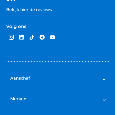
Bekijk hier de reviews
4.5
van
Volg ons
5
sterren
Aanschaf
Elektrische fietsen
Speed pedelecs
Merken
Racefietsen
Cube