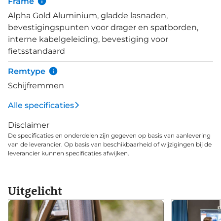
Frame
sneller en alle heuvels worden beklommen. De
Alpha Gold Aluminium, gladde lasnaden,
extra duw van de motor maakt het fietsen nog
bevestigingspunten voor drager en spatborden,
comfortabeler en aangenamer. En de
interne kabelgeleiding, bevestiging voor
kwaliteitscomponenten en comfortdetails
fietsstandaard
verhogen de snelheid en het plezier.
Remtype
Schijfremmen
Alle specificaties
Disclaimer
De specificaties en onderdelen zijn gegeven op basis van aanlevering
van de leverancier. Op basis van beschikbaarheid of wijzigingen bij de
leverancier kunnen specificaties afwijken.
Uitgelicht