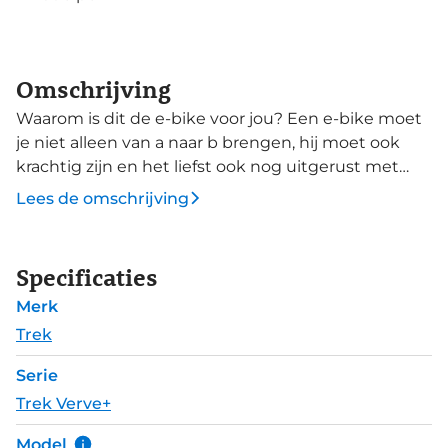
Omschrijving
Waarom is dit de e-bike voor jou? Een e-bike moet
je niet alleen van a naar b brengen, hij moet ook
krachtig zijn en het liefst ook nog uitgerust met
hedendaagse smart-technologie. De Verve+ van
Lees de omschrijving
Trek vinkt al jouw wensenboxen af. Krachtig,
betrouwbaar, smart en compleet. De krachtige en
betrouwbare Bosch Performance Line motor levert
Specificaties
maximaal 75Nm koppel. Daarmee is de fiets klaar
Merk
voor ritten die verder reiken dan je dagelijkse
woon-werkrit. Het Purion 200 display is een 2-in-1
Trek
unit die zowel als bediening fungeert, als alle
Serie
relevante gegevens toont. Dit smart-display heeft
Trek Verve+
onder meer slimme loopondersteuning, een Hill
Hold functie en activity-tracking. Koppel het
Model