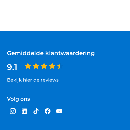
Gemiddelde klantwaardering
9.1
Bekijk hier de reviews
4.5
van
Volg ons
5
sterren