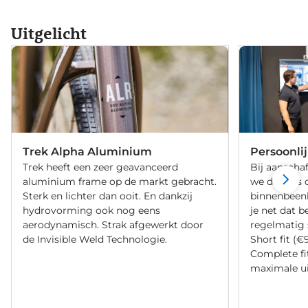
Uitgelicht
Trek Alpha Aluminium
Persoonli
Trek heeft een zeer geavanceerd
Bij aanschaf
aluminium frame op de markt gebracht.
we de fiets 
Sterk en lichter dan ooit. En dankzij
binnenbeenle
hydrovorming ook nog eens
je net dat b
aerodynamisch. Strak afgewerkt door
regelmatig 
de Invisible Weld Technologie.
Short fit (€
Complete fi
maximale ui