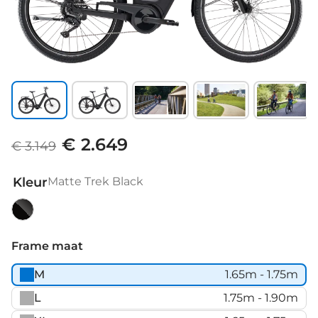
€ 2.649
€ 3.149
Kleur
Matte Trek Black
Matte
Trek
Frame maat
Black
M
1.65m - 1.75m
L
1.75m - 1.90m