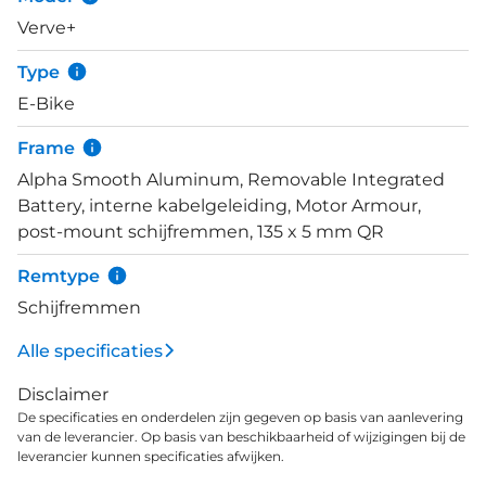
systeem via de eBike Flow app aan je smartphone
Verve+
en je geniet van alle denkbare functionaliteiten.
Verder rij en schakel je zorgeloos met het Shimano
Type
Cues schakelsysteem met 9 versnellingen. Cues
E-Bike
staat vooral bekend om de HyperGlide technologie,
waardoor draaiende onderdelen langer mee gaan.
Frame
Rijklaar en comfortabel is de Verve+ door onder
Alpha Smooth Aluminum, Removable Integrated
meer 27,5 inch velgen, 2,4 inch brede banden, een
Battery, interne kabelgeleiding, Motor Armour,
verende voorvork en zadelpen, krachtige
post-mount schijfremmen, 135 x 5 mm QR
verlichting dat werkt op de e-bike accu, spatborden
en een MIK-achterdrager. Met de Verve+ 3 ga je op
Remtype
avontuur, fiets je met nog meer plezier en ben je
Schijfremmen
zelfs in staat moeiteloos heuvelop te rijden.
Alle specificaties
Disclaimer
De specificaties en onderdelen zijn gegeven op basis van aanlevering
van de leverancier. Op basis van beschikbaarheid of wijzigingen bij de
leverancier kunnen specificaties afwijken.