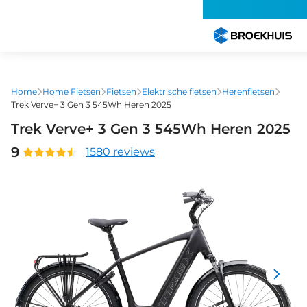
Overslaan
en
naar
de
inhoud
gaan
Home
Home Fietsen
Fietsen
Elektrische fietsen
Herenfietsen
Trek Verve+ 3 Gen 3 545Wh Heren 2025
Trek Verve+ 3 Gen 3 545Wh Heren 2025
9
1580 reviews