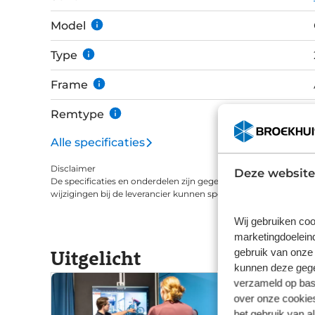
Model
Type
Frame
Remtype
Alle specificaties
Disclaimer
Deze website
De specificaties en onderdelen zijn gegeven op basis van aanle
wijzigingen bij de leverancier kunnen specificaties afwijken.
Wij gebruiken coo
marketingdoeleind
Uitgelicht
gebruik van onze 
kunnen deze gegev
verzameld op basi
over onze cookies
het gebruik van a