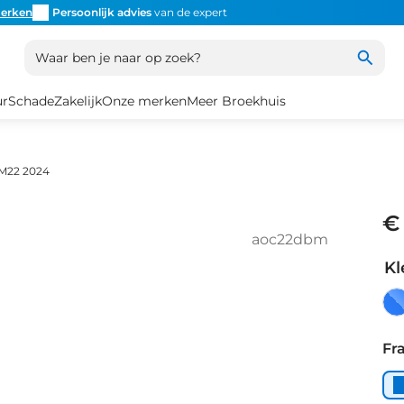
erken
Persoonlijk advies
van de expert
Inruil
altijd mogelijk
Altijd
Waar ben je naar op zoek?
ur
Schade
Zakelijk
Onze merken
Meer Broekhuis
 M22 2024
€
aoc22dbm
Kl
Da
Bl
Fr
Ma