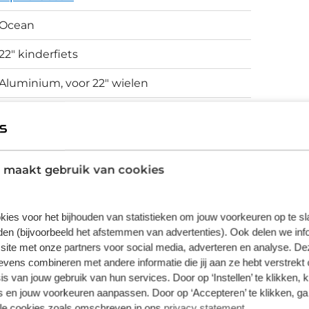
Ocean
22" kinderfiets
Aluminium, voor 22" wielen
Terugtrapremmen
 maakt gebruik van cookies
vering van de leverancier. Op basis van beschikbaarheid of
kies voor het bijhouden van statistieken om jouw voorkeuren op te s
en (bijvoorbeeld het afstemmen van advertenties). Ook delen we inf
site met onze partners voor social media, adverteren en analyse. De
ens combineren met andere informatie die jij aan ze hebt verstrekt 
s van jouw gebruik van hun services. Door op ‘Instellen’ te klikken, 
 en jouw voorkeuren aanpassen. Door op ‘Accepteren’ te klikken, ga
lle cookies zoals omschreven in ons
privacy statement
.