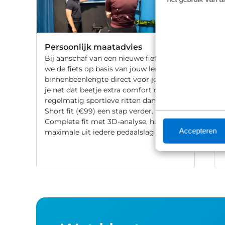
Persoonlijk maatadvies
Bij aanschaf van een nieuwe fiets stellen
we de fiets op basis van jouw lengte en
binnenbeenlengte direct voor je af. Wil
je net dat beetje extra comfort of fiets je
regelmatig sportieve ritten dan gaat de
Short fit (€99) een stap verder. Met een
Complete fit met 3D-analyse, haal je het
Accepteren
maximale uit iedere pedaalslag (€249).