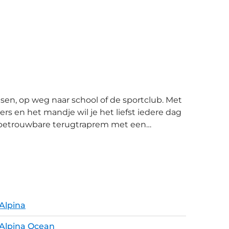
isen, op weg naar school of de sportclub. Met
ers en het mandje wil je het liefst iedere dag
en de lage instap maakt het starten en
of andere benodigdheden. En parkeren gaat
 verlichting werkt op batterijen.
Alpina
Alpina Ocean