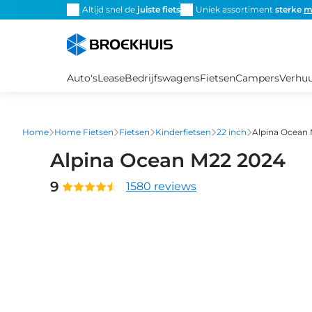
Overslaan
Altijd snel de
juiste fiets
Uniek assortiment
sterke
m
en
naar
de
inhoud
Auto's
Lease
Bedrijfswagens
Fietsen
Campers
Verhu
gaan
Home
Home Fietsen
Fietsen
Kinderfietsen
22 inch
Alpina Ocean
Alpina Ocean M22 2024
9
1580 reviews