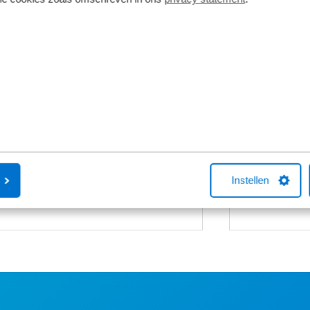
Fietsverzekering
Fietslease
Een Kingpolis voor Broekhuis
Bij Broekhuis
Fietsverzekering sluit je af in één van de
adres om een f
Broekhuis-fietsenwinkels of telefonisch
aangesloten b
met één van onze medewerkers. Kocht
maatschappij
je online een fiets bij Broekhuis? Na je
Fiets van de Z
aankoop bellen we je altijd om te
vragen over he
helpen met een fietsverzekering. Het
Neem gerust c
Instellen
afsluiten hiervan is niet verplicht.