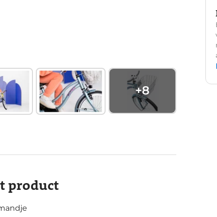
+
8
it product
rmandje