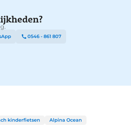
ijkheden?
g.
sApp
0546 - 861 807
nch kinderfietsen
Alpina Ocean