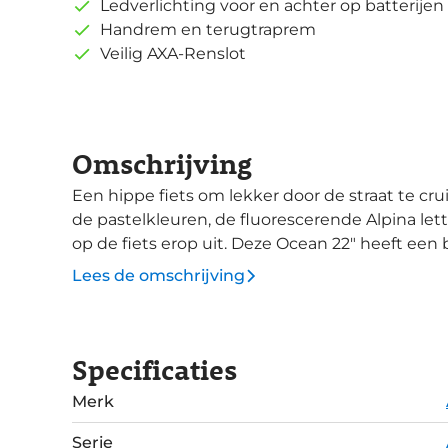
Ledverlichting voor en achter op batterijen
Handrem en terugtraprem
Veilig AXA-Renslot
Omschrijving
Een hippe fiets om lekker door de straat te cru
de pastelkleuren, de fluorescerende Alpina lett
op de fiets erop uit. Deze Ocean 22" heeft een betrouwbare terugtraprem met een
handrem aan de voorzijde. Het lichte gewicht 
Lees de omschrijving
stoppen makkelijker. In de mand kan een tas 
vertrouwd door de standaard en het ringslot. De
Specificaties
Merk
Serie