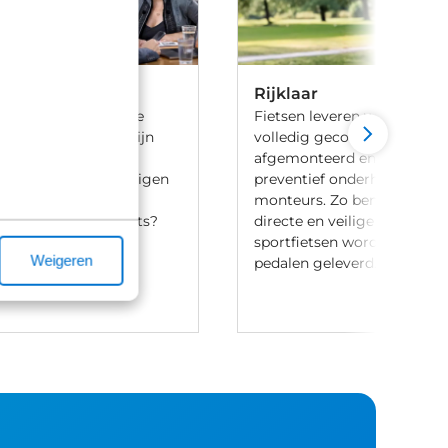
Rijklaar
 ben je aan het goede
Fietsen leveren we 100% rijk
iets te leasen. Wij zijn
volledig gecontroleerd, va
ij meerdere lease
afgemonteerd en voorzien 
en en hebben onze eigen
preventief onderhoud door
aak-regeling. Heb je
monteurs. Zo ben je verzek
t leasen van een fiets?
directe en veilige ritten. Let
ontact met ons op.
sportfietsen worden meesta
Weigeren
pedalen geleverd.