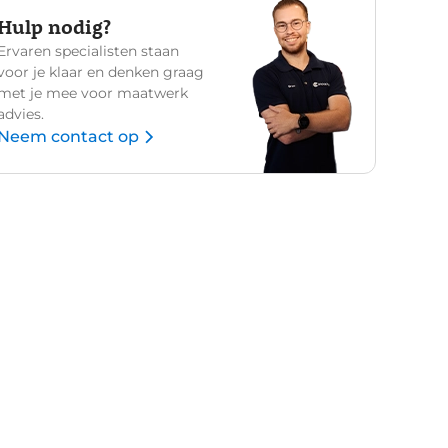
Hulp nodig?
Ervaren specialisten staan
voor je klaar en denken graag
met je mee voor maatwerk
advies.
Neem contact op