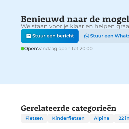
Benieuwd naar de mogel
We staan voor je klaar en helpen graa
Stuur een bericht
Stuur een What
Open
Vandaag open tot 20:00
Gerelateerde categorieën
Fietsen
Kinderfietsen
Alpina
22 i