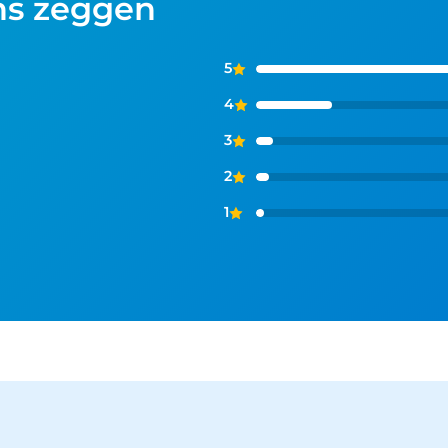
ns zeggen
5
4
3
2
1