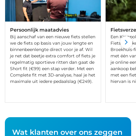
Persoonlijk maatadvies
Fietsverz
Bij aanschaf van een nieuwe fiets stellen
Een Kingpol
we de fiets op basis van jouw lengte en
Fietsverzeke
binnenbeenlengte direct voor je af. Wil
Broekhuis-f
je net dat beetje extra comfort of fiets je
met één va
regelmatig sportieve ritten dan gaat de
je online ee
Short fit (€99) een stap verder. Met een
aankoop bel
Complete fit met 3D-analyse, haal je het
met een fiet
maximale uit iedere pedaalslag (€249).
hiervan is ni
Wat klanten over ons zeggen