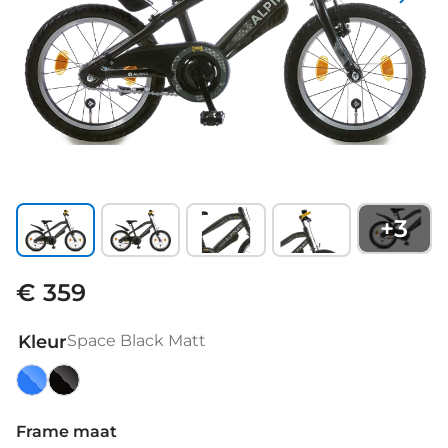
+
3
€ 359
Kleur
Space Black Matt
Active
Space
Blue
Black
Frame maat