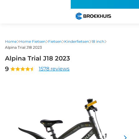
Overslaan
en
naar
de
inhoud
gaan
Home
Home Fietsen
Fietsen
Kinderfietsen
18 inch
Alpina Trial J18 2023
Alpina Trial J18 2023
9
1578 reviews