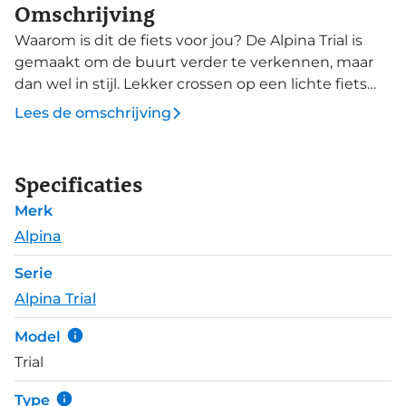
Omschrijving
Waarom is dit de fiets voor jou? De Alpina Trial is
gemaakt om de buurt verder te verkennen, maar
dan wel in stijl. Lekker crossen op een lichte fiets
met goede remmen. Maar ook met reflectoren
Lees de omschrijving
zodat je goed opvalt. De handrem aan de voorzijde
wordt gecombineerd met een terugtraprem, zodat
je veilig en vertrouwd tot stilstand komt en
Specificaties
ondertussen nooit misgrijpt en dus doorschiet de
Merk
bosjes in. De kunststof spatborden houden je
kleren schoner, waardoor jij zorgeloos alle plassen
Alpina
kunt meepakken.
Serie
Alpina Trial
Model
Trial
Type