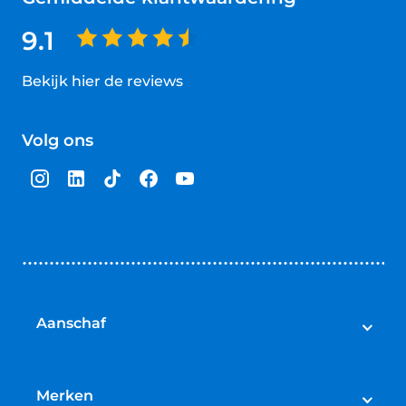
9.1
Bekijk hier de reviews
4.5
van
Volg ons
5
sterren
Aanschaf
Elektrische fietsen
Speed pedelecs
Merken