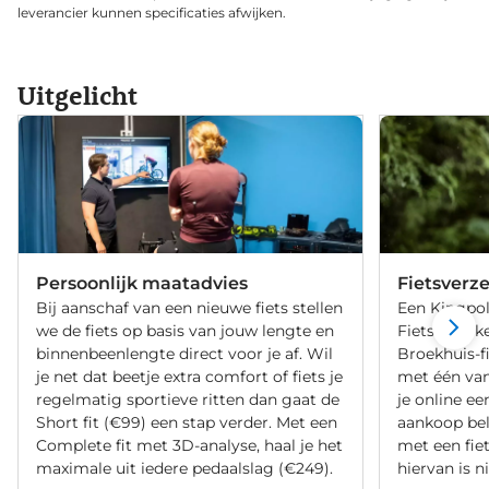
leverancier kunnen specificaties afwijken.
Uitgelicht
Persoonlijk maatadvies
Fietsverz
Bij aanschaf van een nieuwe fiets stellen
Een Kingpol
we de fiets op basis van jouw lengte en
Fietsverzeke
binnenbeenlengte direct voor je af. Wil
Broekhuis-f
je net dat beetje extra comfort of fiets je
met één va
regelmatig sportieve ritten dan gaat de
je online ee
Short fit (€99) een stap verder. Met een
aankoop bel
Complete fit met 3D-analyse, haal je het
met een fiet
maximale uit iedere pedaalslag (€249).
hiervan is ni