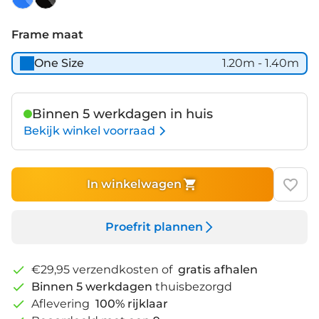
Dark
Space
Petrol
Black
Frame maat
Matt
Matt
One Size
1.20m - 1.40m
Binnen 5 werkdagen in huis
Bekijk winkel voorraad
In winkelwagen
Proefrit plannen
€29,95 verzendkosten of
gratis afhalen
Binnen 5 werkdagen
thuisbezorgd
Aflevering
100% rijklaar