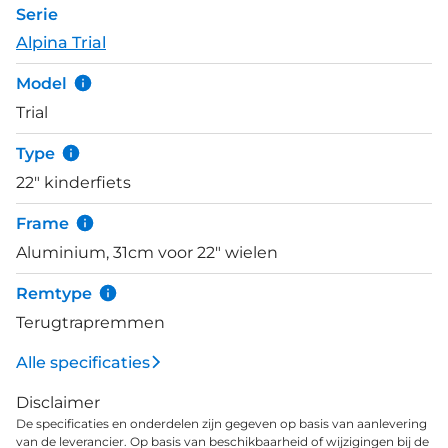
Serie
uitvoering heeft voorvering, die schokken opvangt
Alpina Trial
als je over de crossbulten scheurt.
Model
Trial
Type
22" kinderfiets
Frame
Aluminium, 31cm voor 22" wielen
Remtype
Terugtrapremmen
Alle specificaties
Disclaimer
De specificaties en onderdelen zijn gegeven op basis van aanlevering
van de leverancier. Op basis van beschikbaarheid of wijzigingen bij de