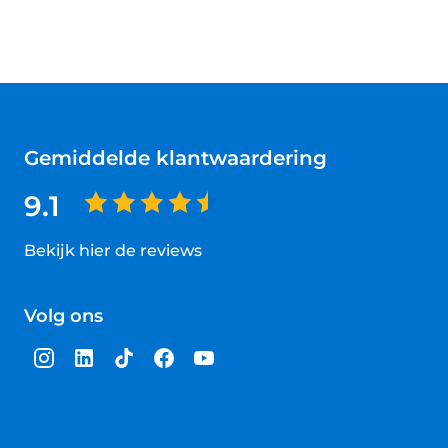
Gemiddelde klantwaardering
9.1
Bekijk hier de reviews
4.5
van
Volg ons
5
sterren