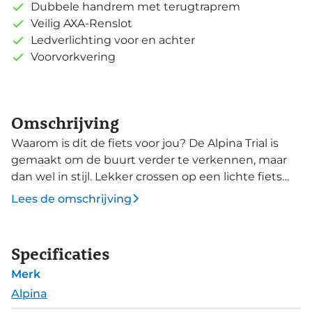
Dubbele handrem met terugtraprem
Veilig AXA-Renslot
Ledverlichting voor en achter
Voorvorkvering
Omschrijving
Waarom is dit de fiets voor jou? De Alpina Trial is
gemaakt om de buurt verder te verkennen, maar
dan wel in stijl. Lekker crossen op een lichte fiets
met goede remmen. Maar ook met verlichting op
Lees de omschrijving
batterijen en reflectoren zodat je goed opvalt. De
dubbele handrem wordt gecombineerd met een
terugtraprem, zodat je veilig en vertrouwd tot
Specificaties
stilstand komt en ondertussen nooit misgrijpt en
Merk
dus doorschiet de bosjes in. De kunststof
spatborden houden je kleren schoner, waardoor jij
Alpina
zorgeloos alle plassen kunt meepakken. Deze 22"