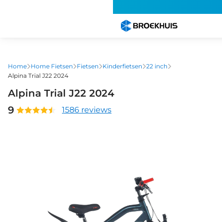
Overslaan
Altijd sn
en
naar
de
inhoud
gaan
Home
Home Fietsen
Fietsen
Kinderfietsen
22 inch
Alpina Trial J22 2024
Alpina Trial J22 2024
9
1586 reviews