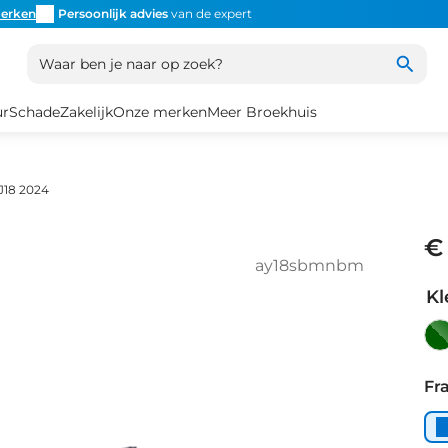
erken
Persoonlijk advies
van de expert
Inruil
altijd mogelijk
Altijd
Waar ben je naar op zoek?
ur
Schade
Zakelijk
Onze merken
Meer Broekhuis
J18 2024
€
ay18sbmnbm
Kl
Pi
Gr
Fr
Ma
-