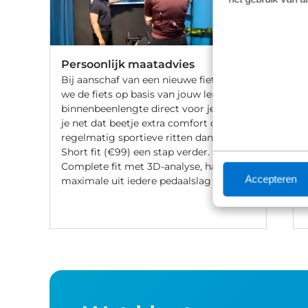
Persoonlijk maatadvies
Bij aanschaf van een nieuwe fiets stellen
we de fiets op basis van jouw lengte en
binnenbeenlengte direct voor je af. Wil
je net dat beetje extra comfort of fiets je
regelmatig sportieve ritten dan gaat de
Short fit (€99) een stap verder. Met een
Complete fit met 3D-analyse, haal je het
Accepteren
maximale uit iedere pedaalslag (€249).