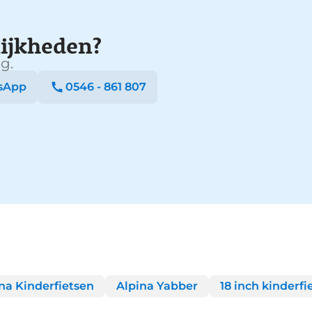
ijkheden?
g.
sApp
0546 - 861 807
na Kinderfietsen
Alpina Yabber
18 inch kinderfi