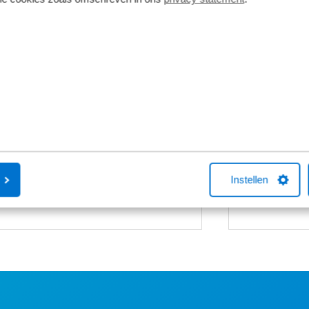
Fietsverzekering
Fietslease
Een Kingpolis voor Broekhuis
Bij Broekhuis
Fietsverzekering sluit je af in één van de
adres om een f
Broekhuis-fietsenwinkels of telefonisch
aangesloten b
met één van onze medewerkers. Kocht
maatschappij
je online een fiets bij Broekhuis? Na je
Fiets van de Z
aankoop bellen we je altijd om te
vragen over he
helpen met een fietsverzekering. Het
Neem gerust c
Instellen
afsluiten hiervan is niet verplicht.