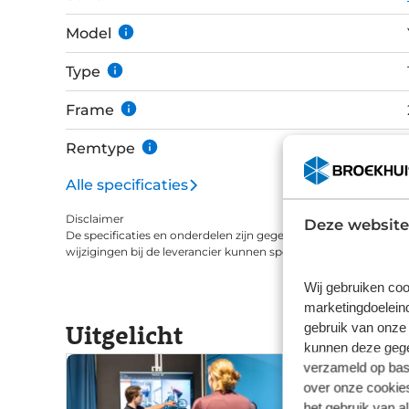
Model
Type
Frame
Remtype
Alle specificaties
Disclaimer
Deze website
De specificaties en onderdelen zijn gegeven op basis van aanle
wijzigingen bij de leverancier kunnen specificaties afwijken.
Wij gebruiken coo
marketingdoeleind
Uitgelicht
gebruik van onze 
kunnen deze gegev
verzameld op basi
over onze cookies
het gebruik van a