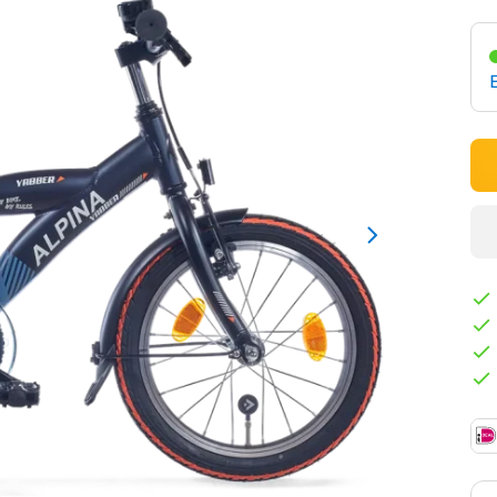
Viv
Bl