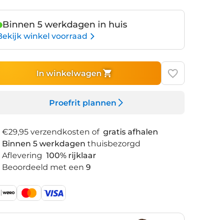
id
Navy
ack
Blue
Binnen 5 werkdagen in huis
Matt
Bekijk winkel voorraad
In winkelwagen
Proefrit plannen
€29,95 verzendkosten of
gratis afhalen
Binnen 5 werkdagen
thuisbezorgd
Aflevering
100% rijklaar
Beoordeeld met een
9