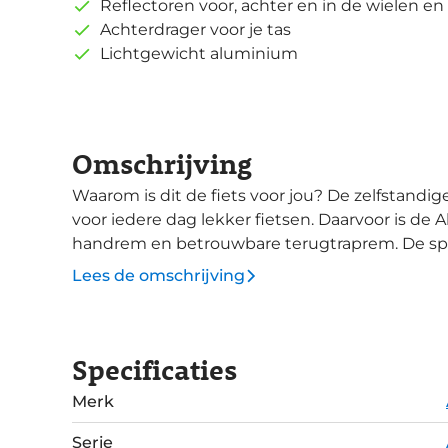
Reflectoren voor, achter en in de wielen en 
Achterdrager voor je tas
Lichtgewicht aluminium
Omschrijving
Waarom is dit de fiets voor jou? De zelfstandige weg naar school, sport, muziekles en vooral
voor iedere dag lekker fietsen. Daarvoor is de 
handrem en betrouwbare terugtraprem. De spo
uiterlijk. Op de bagagedrager is ruimte voor een school- of sporttas. Brede banden met
Lees de omschrijving
goede grip voor de zandwegen en het crossen
etenstijd net niet gehaald wordt!
Specificaties
Merk
Serie