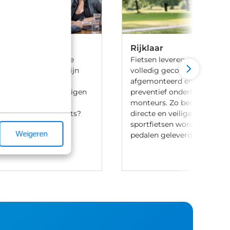
Rijklaar
 ben je aan het goede
Fietsen leveren we 100% rijk
iets te leasen. Wij zijn
volledig gecontroleerd, va
ij meerdere lease
afgemonteerd en voorzien 
en en hebben onze eigen
preventief onderhoud door
aak-regeling. Heb je
monteurs. Zo ben je verzek
t leasen van een fiets?
directe en veilige ritten. Let
ontact met ons op.
sportfietsen worden meesta
Weigeren
pedalen geleverd.