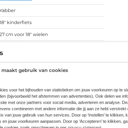
Yabber
18" kinderfiets
27 cm voor 18" wielen
Terugtrapremmen
 maakt gebruik van cookies
vering van de leverancier. Op basis van beschikbaarheid of
kies voor het bijhouden van statistieken om jouw voorkeuren op te s
en (bijvoorbeeld het afstemmen van advertenties). Ook delen we inf
site met onze partners voor social media, adverteren en analyse. De
ens combineren met andere informatie die jij aan ze hebt verstrekt 
s van jouw gebruik van hun services. Door op ‘Instellen’ te klikken, 
 en jouw voorkeuren aanpassen. Door op ‘Accepteren’ te klikken, ga
lle cookies zoals omschreven in ons
privacy statement
.