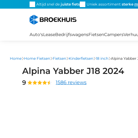
Overslaan
Altijd snel de
juiste fiets
Uniek assortiment
sterke
m
en
naar
de
inhoud
Auto's
Lease
Bedrijfswagens
Fietsen
Campers
Verhu
gaan
Home
Home Fietsen
Fietsen
Kinderfietsen
18 inch
Alpina Yabber 
Alpina Yabber J18 2024
9
1586 reviews