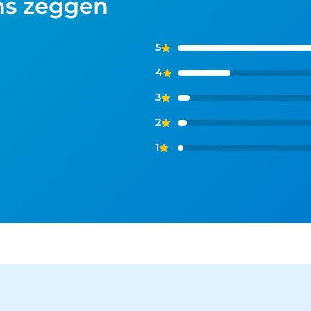
ns zeggen
5
4
3
2
1