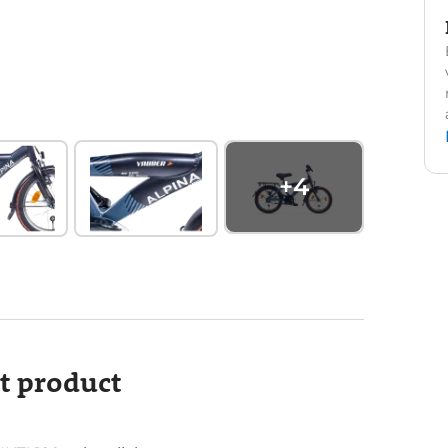
+
4
it product