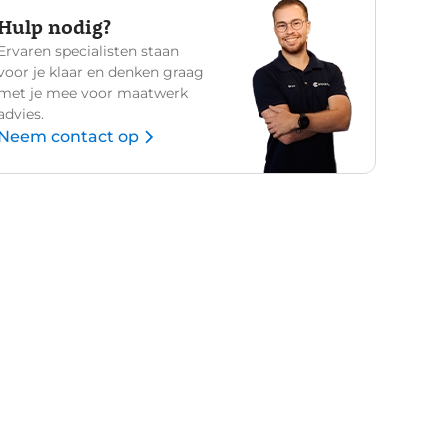
Hulp nodig?
Ervaren specialisten staan
voor je klaar en denken graag
met je mee voor maatwerk
advies.
Neem contact op