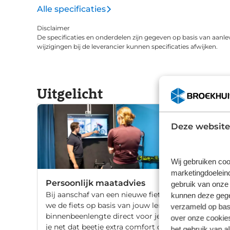
Alle specificaties
Disclaimer
De specificaties en onderdelen zijn gegeven op basis van aanle
wijzigingen bij de leverancier kunnen specificaties afwijken.
Uitgelicht
Deze website
Wij gebruiken coo
marketingdoeleind
Persoonlijk maatadvies
gebruik van onze 
Bij aanschaf van een nieuwe fiets stellen
kunnen deze gegev
we de fiets op basis van jouw lengte en
verzameld op basi
binnenbeenlengte direct voor je af. Wil
over onze cookies
je net dat beetje extra comfort of fiets je
het gebruik van a