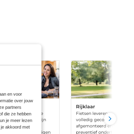
laan en voor
ormatie over jouw
Rijklaar
ze partners
 ben je aan het goede
Fietsen leveren we 100% rijk
of die ze hebben
iets te leasen. Wij zijn
volledig gecontroleerd, va
kun je meer lezen
ij meerdere lease
afgemonteerd en voorzien 
 je akkoord met
en en hebben onze eigen
preventief onderhoud door