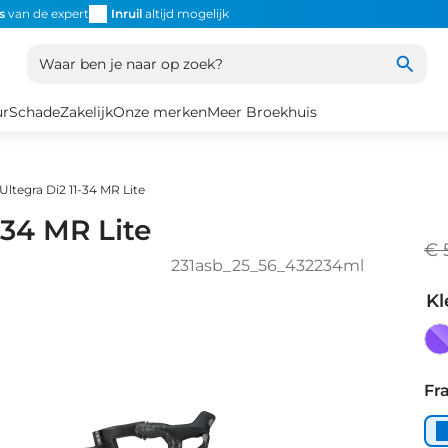
s
van de expert
Inruil
altijd mogelijk
Altijd snel de
juiste fiets
Uniek
Waar ben je naar op zoek?
ur
Schade
Zakelijk
Onze merken
Meer Broekhuis
Ultegra Di2 11-34 MR Lite
-34 MR Lite
€ 
231asb_25_56_432234ml
Kl
Ca
Fr