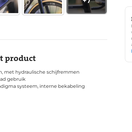
+
7
it product
n, met hydraulische schijfremmen
oad gebruik
adigma systeem, interne bekabeling