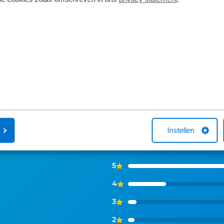
je online een fiets bij Broekhuis? Na je
Fiets van de Z
aankoop bellen we je altijd om te
vragen over he
helpen met een fietsverzekering. Het
Neem gerust c
afsluiten hiervan is niet verplicht.
ns zeggen
Instellen
5
4
3
2