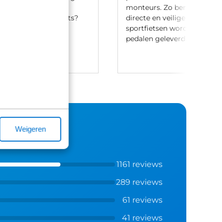
aak-regeling. Heb je
monteurs. Zo ben je verzek
t leasen van een fiets?
directe en veilige ritten. Let
ontact met ons op.
sportfietsen worden meesta
pedalen geleverd.
Weigeren
1161 reviews
289 reviews
61 reviews
41 reviews