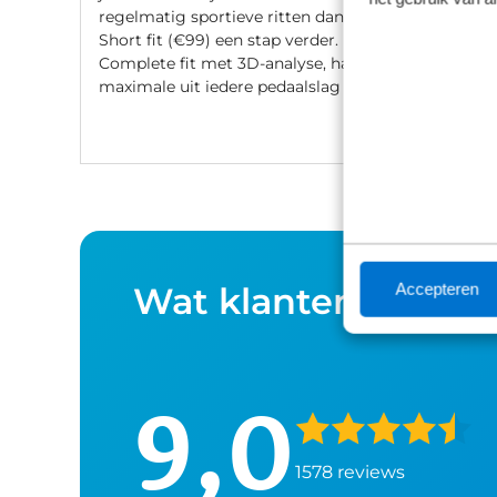
regelmatig sportieve ritten dan gaat de
Short fit (€99) een stap verder. Met een
Complete fit met 3D-analyse, haal je het
maximale uit iedere pedaalslag (€249).
Wat klanten over o
Accepteren
9,0
1578 reviews