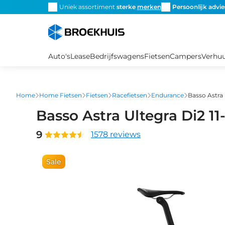
Overslaan
snel de
juiste fiets
Uniek assortiment
sterke
merken
Persoonlijk advie
en
naar
de
inhoud
Auto's
Lease
Bedrijfswagens
Fietsen
Campers
Verhu
gaan
Home
Home Fietsen
Fietsen
Racefietsen
Endurance
Basso Astra 
Basso Astra Ultegra Di2 11
9
1578 reviews
Sale