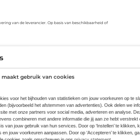
vering van de leverancier. Op basis van beschikbaarheid of
 maakt gebruik van cookies
kies voor het bijhouden van statistieken om jouw voorkeuren op te s
en (bijvoorbeeld het afstemmen van advertenties). Ook delen we inf
Fietsverzekering
Fietslease
site met onze partners voor social media, adverteren en analyse. De
Een Kingpolis voor Broekhuis
Bij Broekhuis
ens combineren met andere informatie die jij aan ze hebt verstrekt 
Fietsverzekering sluit je af in één van de
adres om een f
s van jouw gebruik van hun services. Door op ‘Instellen’ te klikken, 
Broekhuis-fietsenwinkels of telefonisch
aangesloten b
 en jouw voorkeuren aanpassen. Door op ‘Accepteren’ te klikken, ga
met één van onze medewerkers. Kocht
maatschappij
lle cookies zoals omschreven in ons
privacy statement
.