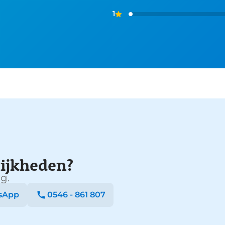
1
ijkheden?
g.
sApp
0546 - 861 807