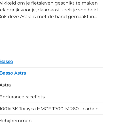
elangrijk voor je, daarnaast zoek je snelheid.
 Ook deze Astra is met de hand gemaakt in
fgeleid van de supersnelle Diamante SV,
laats brede banden voor lichte offroadritten
ijkend met het vorige
 door het Paradigma systeem op. Dat komt
 Het Microtech All Road stuur verhoogt het
p System, het systeem waarmee de zadelpen
Basso
ossing die ook nog eens anti-vibrerend werkt.
eedschap waarmee het verwijderen en
Basso Astra
n hydraulische schijfremmen. De aluminium
Astra
ubeless ready.
Endurance racefiets
100% 3K Torayca HMCF T700-MR60 - carbon
Schijfremmen