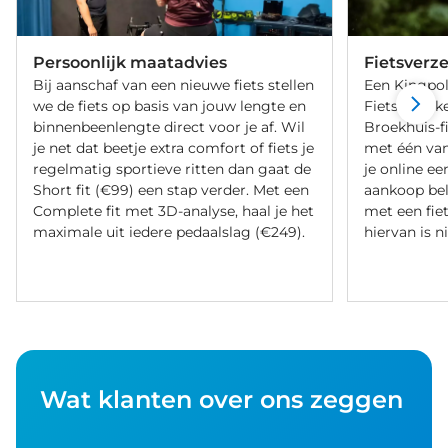
Persoonlijk maatadvies
Fietsverz
Bij aanschaf van een nieuwe fiets stellen
Een Kingpol
we de fiets op basis van jouw lengte en
Fietsverzeke
binnenbeenlengte direct voor je af. Wil
Broekhuis-f
je net dat beetje extra comfort of fiets je
met één va
regelmatig sportieve ritten dan gaat de
je online ee
Short fit (€99) een stap verder. Met een
aankoop bel
Complete fit met 3D-analyse, haal je het
met een fiet
maximale uit iedere pedaalslag (€249).
hiervan is ni
Wat klanten over ons zeggen