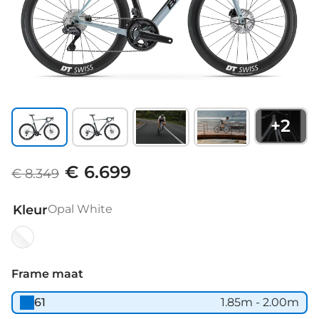
+
2
€ 6.699
€ 8.349
Kleur
Opal White
Opal
White
Frame maat
61
1.85m - 2.00m