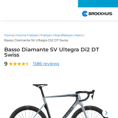
Overslaan
en
naar
de
inhoud
gaan
Home
Home Fietsen
Fietsen
Racefietsen
Aero
Basso Diamante SV Ultegra Di2 DT Swiss
Basso Diamante SV Ultegra Di2 DT
Swiss
9
1586 reviews