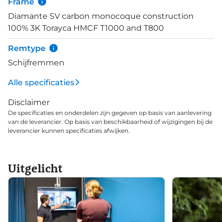
Frame
1100DB velgen met 50mm velghoogte hebben een
Diamante SV carbon monocoque construction
aerokarakter, maar zijn ook zeer geschikt voor de
100% 3K Torayca HMCF T1000 and T800
heuvels.
Remtype
Schijfremmen
Alle specificaties
Disclaimer
De specificaties en onderdelen zijn gegeven op basis van aanlevering
van de leverancier. Op basis van beschikbaarheid of wijzigingen bij de
leverancier kunnen specificaties afwijken.
Uitgelicht