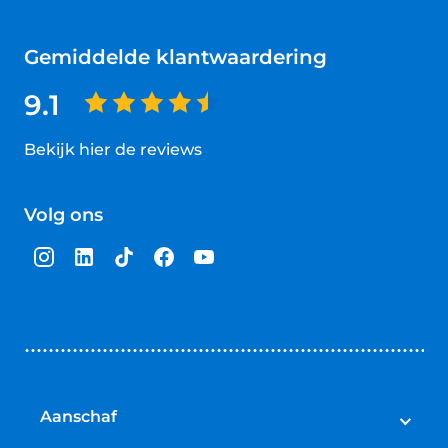
Gemiddelde klantwaardering
9.1
Bekijk hier de reviews
4.5
van
Volg ons
5
sterren
Aanschaf