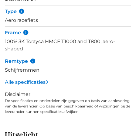
waarop je je fietscomputer kunt plaatsen (oa.
Garmin Edge compatible, voor Wahoo zijn adapters
Type
beschikbaar). Deze versie van de Diamante SV is
Aero racefiets
afgemonteerd met Shimano's elektronische
Ultegra Di2 groepset. De Mictrotech RE38 wielen
Frame
zijn geschikt voor allround gebruik, gemaakt van
100% 3K Torayca HMCF T1000 and T800, aero-
UD T700 carbon, tubeless ready en met een 38mm
shaped
velghoogte
Remtype
Schijfremmen
Alle specificaties
Disclaimer
De specificaties en onderdelen zijn gegeven op basis van aanlevering
van de leverancier. Op basis van beschikbaarheid of wijzigingen bij de
leverancier kunnen specificaties afwijken.
Uitgelicht