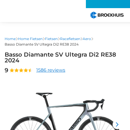
Overslaan
en
naar
de
inhoud
gaan
Home
Home Fietsen
Fietsen
Racefietsen
Aero
Basso Diamante SV Ultegra Di2 RE38 2024
Basso Diamante SV Ultegra Di2 RE38
2024
9
1586 reviews