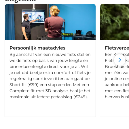
Persoonlijk maatadvies
Fietsverz
Bij aanschaf van een nieuwe fiets stellen
Een Kingpol
we de fiets op basis van jouw lengte en
Fietsverzeke
binnenbeenlengte direct voor je af. Wil
Broekhuis-f
je net dat beetje extra comfort of fiets je
met één va
regelmatig sportieve ritten dan gaat de
je online ee
Short fit (€99) een stap verder. Met een
aankoop bel
Complete fit met 3D-analyse, haal je het
met een fiet
maximale uit iedere pedaalslag (€249).
hiervan is ni