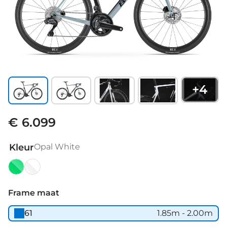
+
4
€ 6.099
Kleur
Opal White
Aurora
Opal
White
Frame maat
61
1.85m - 2.00m