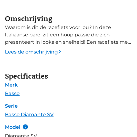
Omschrijving
Waarom is dit de racefiets voor jou? In deze
Italiaanse parel zit een hoop passie die zich
presenteert in looks en snelheid! Een racefiets met
aero-voordeel, waarbij niet alleen je concurrenten je
Lees de omschrijving
zullen nakijken, maar ook alle publiek
watertandend zal toekijken. Basso bouwt de
Diamante SV met maatspecifieke geometrie voor
Specificaties
dezelfde perfecte rijeigenschappen per framemaat.
Merk
De lage plaatsing van de achterdriehoek geeft de
Diamante SV een reactief karakter, waarmee jij als
Basso
eerste de bocht uit zult accelereren. Ook de cockpit
Serie
is stijf en licht. De ergonomische Levita
Basso Diamante SV
geïntegreerde stuur/stuurpen combinatie biedt
nauwkeurige handling. In het stuur is een
Model
standaard Integra Head Unit Mount geplaatst,
Diamante SV