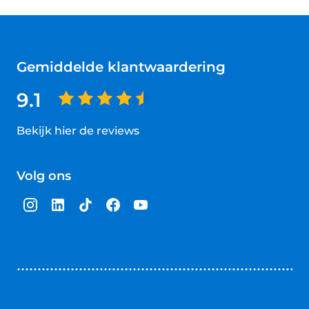
Gemiddelde klantwaardering
9.1
Bekijk hier de reviews
4.5
van
Volg ons
5
sterren