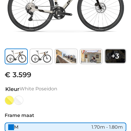
+
3
€ 3.599
Kleur
White Poseidon
Sun
White
Black
Poseidon
Frame maat
M
1.70m - 1.80m