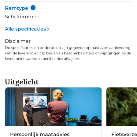
balhoofd wanneer je je stuur draait. Ook het 3B
Remtype
systeem van de zadelpen is zo'n prachtig
Schijfremmen
hoogstandje die keurig is weggewerkt aan de
achterkant van de zadelbuis. Dit systeem vangt
Alle specificaties
tevens vibraties op, wat jou weer wat meer comfort
Disclaimer
geeft. Het Paradigma integratiesysteem in de
De specificaties en onderdelen zijn gegeven op basis van aanlevering
stuurpen zorgt voor volledige integratie van je
van de leverancier. Op basis van beschikbaarheid of wijzigingen bij de
kabels.
leverancier kunnen specificaties afwijken.
Uitgelicht
Persoonlijk maatadvies
Fietsverz