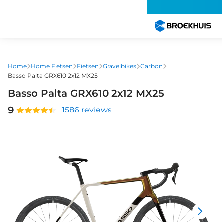
Overslaan
en
naar
de
inhoud
gaan
Home
Home Fietsen
Fietsen
Gravelbikes
Carbon
Basso Palta GRX610 2x12 MX25
Basso Palta GRX610 2x12 MX25
9
1586 reviews