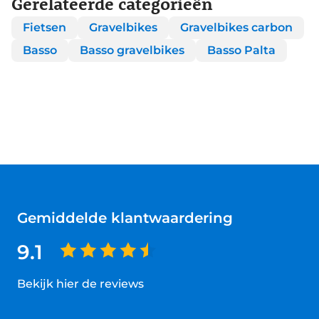
Gerelateerde categorieën
Fietsen
Gravelbikes
Gravelbikes carbon
Basso
Basso gravelbikes
Basso Palta
Gemiddelde klantwaardering
9.1
Bekijk hier de reviews
4.5