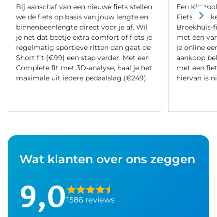
Bij aanschaf van een nieuwe fiets stellen
Een Kingpol
we de fiets op basis van jouw lengte en
Fietsverzeke
binnenbeenlengte direct voor je af. Wil
Broekhuis-f
je net dat beetje extra comfort of fiets je
met één va
regelmatig sportieve ritten dan gaat de
je online ee
Short fit (€99) een stap verder. Met een
aankoop bel
Complete fit met 3D-analyse, haal je het
met een fiet
maximale uit iedere pedaalslag (€249).
hiervan is ni
Wat klanten over ons zeggen
9,0
1586 reviews