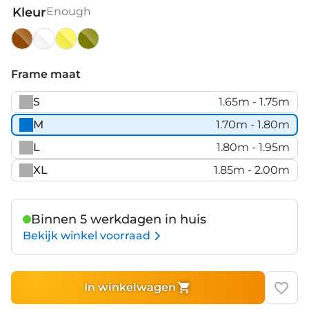
Kleur
Enough
Enough
Off
Sun
White
White
Black
Poseidon
Frame maat
S
1.65m - 1.75m
M
1.70m - 1.80m
L
1.80m - 1.95m
XL
1.85m - 2.00m
Binnen 5 werkdagen in huis
Bekijk winkel voorraad
In winkelwagen