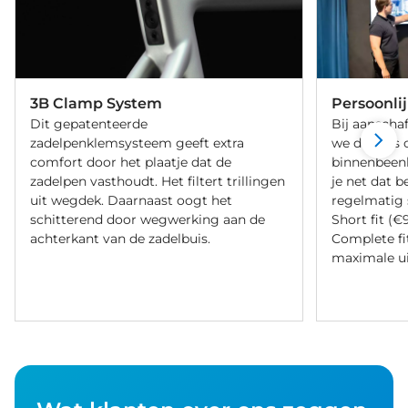
3B Clamp System
Persoonli
Dit gepatenteerde
Bij aanschaf
zadelpenklemsysteem geeft extra
we de fiets 
comfort door het plaatje dat de
binnenbeenle
zadelpen vasthoudt. Het filtert trillingen
je net dat b
uit wegdek. Daarnaast oogt het
regelmatig 
schitterend door wegwerking aan de
Short fit (€
achterkant van de zadelbuis.
Complete fi
maximale ui