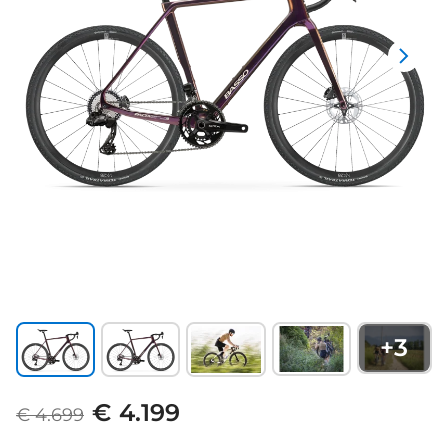
+
3
€ 4.199
€ 4.699