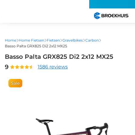
Overslaan
en
naar
de
inhoud
gaan
Home
Home Fietsen
Fietsen
Gravelbikes
Carbon
Basso Palta GRX825 Di2 2x12 MX25
Basso Palta GRX825 Di2 2x12 MX25
9
1586 reviews
Sale