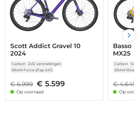
Scott Addict Gravel 10
Basso P
2024
MX25
Carbon
2x12 versnellingen
Carbon
1x12
SRAM Force eTap AXS
SRAM Rival e
€ 5.599
€ 6.999
€ 4.649
Op voorraad
Op voorr