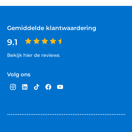
Gemiddelde klantwaardering
9.1
Bekijk hier de reviews
4.5
van
Volg ons
5
sterren