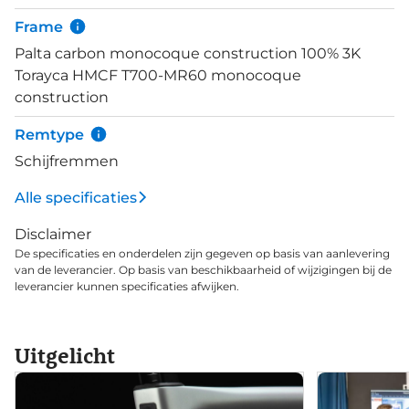
als 1x elektronische en mechanische groepsets tot
Frame
kettingbladen van 52x36! Nog een bewijs dat de
Palta carbon monocoque construction 100% 3K
Palta gebouwd is voor snelheid! De Palta bevat nog
Torayca HMCF T700-MR60 monocoque
enkele prachtige esthetische hoogstandjes zoals
construction
de details boven op de vorkbuis, onder het
balhoofd wanneer je je stuur draait. Ook het 3B
Remtype
systeem van de zadelpen is zo'n prachtig
Schijfremmen
hoogstandje die keurig is weggewerkt aan de
achterkant van de zadelbuis. Dit systeem vangt
Alle specificaties
tevens vibraties op, wat jou weer wat meer comfort
Disclaimer
geeft. Het Paradigma integratiesysteem in de
De specificaties en onderdelen zijn gegeven op basis van aanlevering
stuurpen zorgt voor volledige integratie van je
van de leverancier. Op basis van beschikbaarheid of wijzigingen bij de
kabels.
leverancier kunnen specificaties afwijken.
Uitgelicht