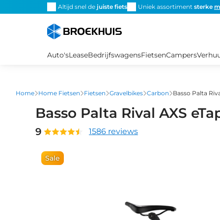
Overslaan
Altijd snel de
juiste fiets
Uniek assortiment
sterke
m
en
naar
de
inhoud
Auto's
Lease
Bedrijfswagens
Fietsen
Campers
Verhu
gaan
Home
Home Fietsen
Fietsen
Gravelbikes
Carbon
Basso Palta Riv
Basso Palta Rival AXS eT
9
1586 reviews
Sale