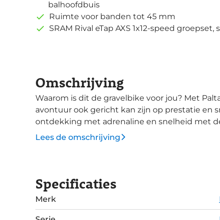
balhoofdbuis
Ruimte voor banden tot 45 mm
SRAM Rival eTap AXS 1x12-speed groepset, 
Omschrijving
Waarom is dit de gravelbike voor jou? Met Palta ben je in het bezit van het bewijs dat
avontuur ook gericht kan zijn op prestatie en s
ontdekking met adrenaline en snelheid met de Basso Palta. De 
geometrie komt met comfortabele gravelgeri
Lees de omschrijving
zadelbuis. De hogere balhoofdbuis geeft je e
meer dan voldoende aerovermogen voor snelhei
mogelijke stapelhoogte en dus meer diepe zit. De voorvork biedt nauwkeuring stuurgedra
Specificaties
en lichte demping. Daarnaast is er een ruime 
voor goede luchtdoorstoom. Kies je het figuurlijke ruime sop, dan is er ruimte voor 3
Merk
bidonhouders en bevat de bovenbuis nog verb
bevestigen. De Palta is compatibel met zowel 
Serie