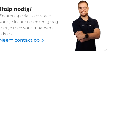
Hulp nodig?
Ervaren specialisten staan
voor je klaar en denken graag
met je mee voor maatwerk
advies.
Neem contact op