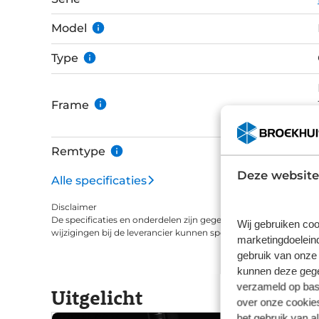
groepsets tot kettingbladen van 52x36! Nog ee
snelheid! De Palta bevat nog enkele prachtige esthetische hoogstandjes zoals de details
Model
boven op de vorkbuis, onder het balhoofd wann
Type
van de zadelpen is zo'n prachtig hoogstandje 
van de zadelbuis. Dit systeem vangt tevens vi
geeft. Het Paradigma integratiesysteem in de s
Frame
kabels.
Remtype
Deze website
Alle specificaties
Disclaimer
De specificaties en onderdelen zijn gegeven op basis van aanle
Wij gebruiken coo
wijzigingen bij de leverancier kunnen specificaties afwijken.
marketingdoeleind
gebruik van onze 
kunnen deze gegev
verzameld op basi
Uitgelicht
over onze cookies
het gebruik van a