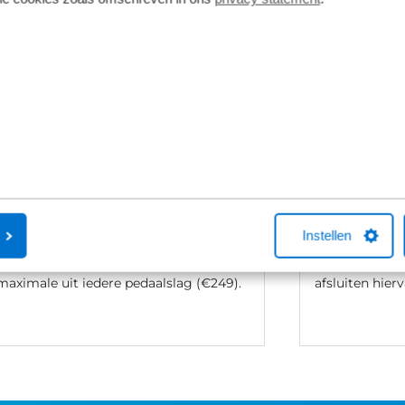
Persoonlijk maatadvies
Fietsverzek
Bij aanschaf van een nieuwe fiets stellen
Een Kingpolis
we de fiets op basis van jouw lengte en
Fietsverzekeri
binnenbeenlengte direct voor je af. Wil
Broekhuis-fiet
je net dat beetje extra comfort of fiets je
met één van 
regelmatig sportieve ritten dan gaat de
je online een f
Instellen
Short fit (€99) een stap verder. Met een
aankoop bellen
Complete fit met 3D-analyse, haal je het
helpen met ee
maximale uit iedere pedaalslag (€249).
afsluiten hierv