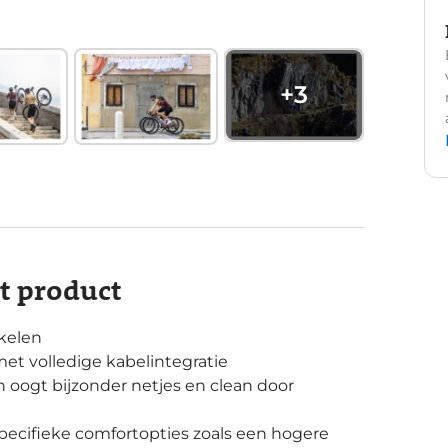
+
3
it product
akelen
et volledige kabelintegratie
 oogt bijzonder netjes en clean door
pecifieke comfortopties zoals een hogere