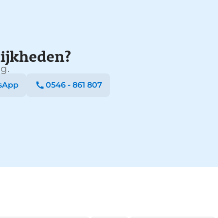
ijkheden?
g.
sApp
0546 - 861 807