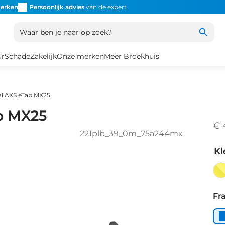
erken
Persoonlijk advies
van de expert
Inruil
altijd mogelijk
Altijd
Waar ben je naar op zoek?
ur
Schade
Zakelijk
Onze merken
Meer Broekhuis
al AXS eTap MX25
ap MX25
€ 
221plb_39_0m_75a244mx
Kl
Su
Bl
Fr