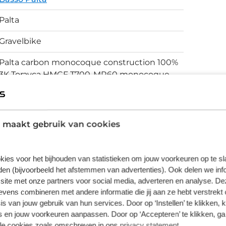
n bewijs dat de Palta gebouwd is voor
Palta
eer je je stuur draait. Ook het 3B systeem
Gravelbike
die keurig is weggewerkt aan de achterkant
braties op, wat jou weer wat meer comfort
Palta carbon monocoque construction 100%
tuurpen zorgt voor volledige integratie van je
3K Torayca HMCF T700-MR60 monocoque
construction
Schijfremmen
 maakt gebruik van cookies
vering van de leverancier. Op basis van beschikbaarheid of
kies voor het bijhouden van statistieken om jouw voorkeuren op te s
en (bijvoorbeeld het afstemmen van advertenties). Ook delen we inf
site met onze partners voor social media, adverteren en analyse. De
ens combineren met andere informatie die jij aan ze hebt verstrekt 
s van jouw gebruik van hun services. Door op ‘Instellen’ te klikken, 
 en jouw voorkeuren aanpassen. Door op ‘Accepteren’ te klikken, ga
lle cookies zoals omschreven in ons
privacy statement
.