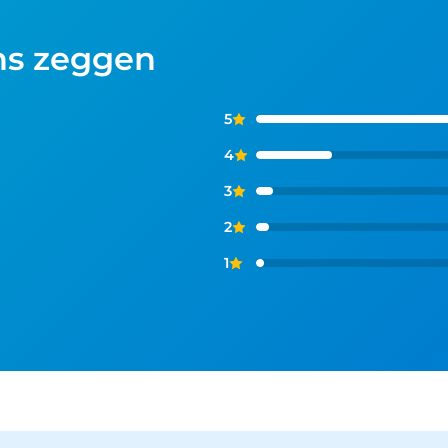
ns zeggen
5
4
3
2
1