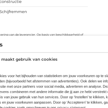
constructie
Schijfremmen
vering van de leverancier. Op basis van beschikbaarheid of
 maakt gebruik van cookies
kies voor het bijhouden van statistieken om jouw voorkeuren op te s
en (bijvoorbeeld het afstemmen van advertenties). Ook delen we inf
site met onze partners voor social media, adverteren en analyse. De
ens combineren met andere informatie die jij aan ze hebt verstrekt 
s van jouw gebruik van hun services. Door op ‘Instellen’ te klikken, 
 en jouw voorkeuren aanpassen. Door op ‘Accepteren’ te klikken, ga
Persoonlijk maatadvies
Fietsverzek
lle cookies zoals omschreven in ons
privacy statement
.