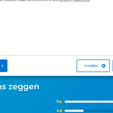
Bij aanschaf van een nieuwe fiets stellen
Een Kingpolis
we de fiets op basis van jouw lengte en
Fietsverzekeri
binnenbeenlengte direct voor je af. Wil
Broekhuis-fiet
je net dat beetje extra comfort of fiets je
met één van 
regelmatig sportieve ritten dan gaat de
je online een f
Short fit (€99) een stap verder. Met een
aankoop bellen
Complete fit met 3D-analyse, haal je het
helpen met ee
maximale uit iedere pedaalslag (€249).
afsluiten hierv
Instellen
ns zeggen
5
4