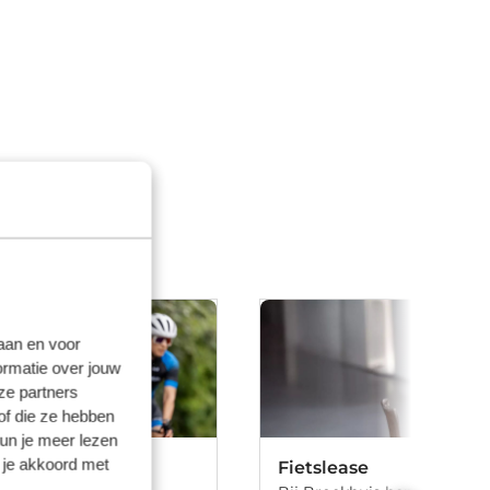
laan en voor
ormatie over jouw
ze partners
of die ze hebben
kun je meer lezen
 je akkoord met
ering
Fietslease