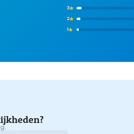
3
2
1
ijkheden?
g.