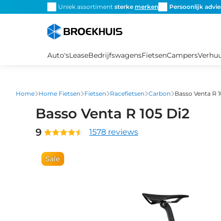
Overslaan
snel de
juiste fiets
Uniek assortiment
sterke
merken
Persoonlijk advie
en
naar
de
inhoud
Auto's
Lease
Bedrijfswagens
Fietsen
Campers
Verhu
gaan
Home
Home Fietsen
Fietsen
Racefietsen
Carbon
Basso Venta R 1
Basso Venta R 105 Di2
9
1578 reviews
Sale