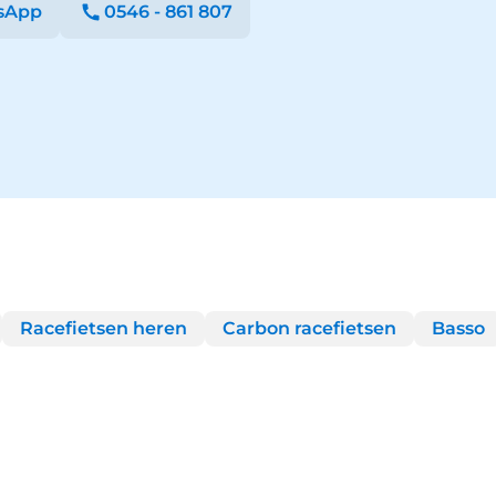
sApp
0546 - 861 807
Racefietsen heren
Carbon racefietsen
Basso