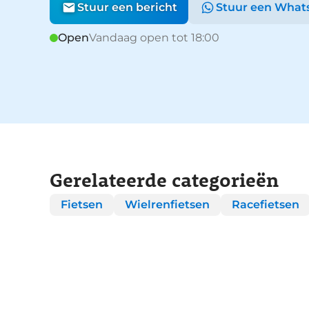
Stuur een bericht
Stuur een What
Open
Vandaag open tot 18:00
Gerelateerde categorieën
Fietsen
Wielrenfietsen
Racefietsen