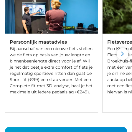
Persoonlijk maatadvies
Fietsverz
Bij aanschaf van een nieuwe fiets stellen
Een Kingpol
we de fiets op basis van jouw lengte en
Fietsverzeke
binnenbeenlengte direct voor je af. Wil
Broekhuis-f
je net dat beetje extra comfort of fiets je
met één va
regelmatig sportieve ritten dan gaat de
je online ee
Short fit (€99) een stap verder. Met een
aankoop bel
Complete fit met 3D-analyse, haal je het
met een fiet
maximale uit iedere pedaalslag (€249).
hiervan is ni