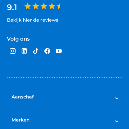
9.1
Bekijk hier de reviews
4.5
van
Volg ons
5
sterren
Aanschaf
Elektrische fietsen
Speed pedelecs
Merken