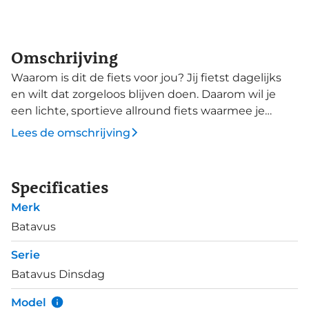
Omschrijving
Waarom is dit de fiets voor jou? Jij fietst dagelijks
en wilt dat zorgeloos blijven doen. Daarom wil je
een lichte, sportieve allround fiets waarmee je
zowel op werkdagen als in de weekenden op pad
Lees de omschrijving
kunt. Het robuuste aluminium frame is slank
vormgegeven en wordt gecombineerd met
duurzame onderdelen. Deze fiets staat garant voor
Specificaties
vele jaren rijplezier. Deze Exclusive uitvoering wordt
Merk
aangedreven door een riem, waarmee je langer en
stiller met plezier en met minimaal onderhoud
Batavus
kunt fietsen.&nbsp; De dynamische Vizi
Serie
dagrijverlichting geeft je zichtbaarheid in het
Batavus Dinsdag
verkeer. Vizi-verlichting werkt op de naafdynamo,
daardoor behoren lege batterijen tot het verleden.
Model