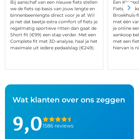
Bij aanschaf van een nieuwe fiets stellen
Een Kingpol
we de fiets op basis van jouw lengte en
Fietsverzeke
binnenbeenlengte direct voor je af. Wil
Broekhuis-f
je net dat beetje extra comfort of fiets je
met één va
regelmatig sportieve ritten dan gaat de
je online ee
Short fit (€99) een stap verder. Met een
aankoop bel
Complete fit met 3D-analyse, haal je het
met een fiet
maximale uit iedere pedaalslag (€249).
hiervan is ni
Wat klanten over ons zeggen
9,0
1586 reviews