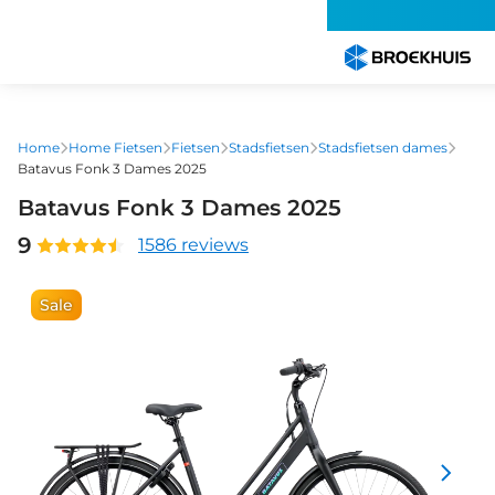
Overslaan
en
naar
de
inhoud
gaan
Home
Home Fietsen
Fietsen
Stadsfietsen
Stadsfietsen dames
Batavus Fonk 3 Dames 2025
Batavus Fonk 3 Dames 2025
9
1586 reviews
Sale