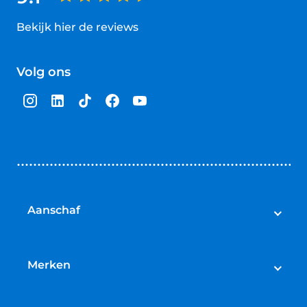
Bekijk hier de reviews
4.5
van
Volg ons
5
sterren
Aanschaf
Elektrische fietsen
Speed pedelecs
Merken
Racefietsen
Cube