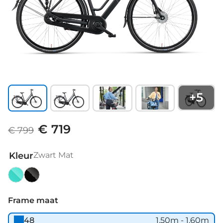
+
5
€ 719
€ 799
Kleur
Zwart Mat
Dark
Zwart
Turquoise
Mat
Frame maat
48
1.50m - 1.60m