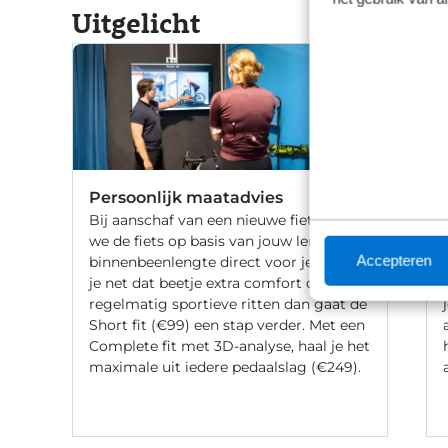
Uitgelicht
Persoonlijk maatadvies
Bij aanschaf van een nieuwe fiets stellen
we de fiets op basis van jouw lengte en
Accepteren
binnenbeenlengte direct voor je af. Wil
je net dat beetje extra comfort of fiets je
regelmatig sportieve ritten dan gaat de
Short fit (€99) een stap verder. Met een
Complete fit met 3D-analyse, haal je het
maximale uit iedere pedaalslag (€249).