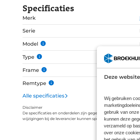
Specificaties
maximaal 700x42c. Deze uitvoering is afgemonteerd met een GRX610/820 2x12-speed
groepset met hydraulische schijfremmen. De v
Merk
24mm hoog profiel, waarmee de wielen het allroundgeb
geven een indicatie van de fiets, maar tonen n
Serie
specificaties onderaan geven de details van di
Model
Type
Frame
Deze website
Remtype
Alle specificaties
Wij gebruiken coo
marketingdoeleind
Disclaimer
gebruik van onze 
De specificaties en onderdelen zijn gegeven op basis van aanle
kunnen deze gegev
wijzigingen bij de leverancier kunnen specificaties afwijken.
verzameld op basi
over onze cookies
het gebruik van a