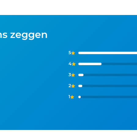
ns zeggen
5
4
3
2
1