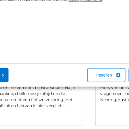
Fietsverzekering
Fietslease
Een Kingpolis voor Broekhuis
Bij Broekhuis
Fietsverzekering sluit je af in één van de
adres om een f
Instellen
Broekhuis-fietsenwinkels of telefonisch
aangesloten b
met één van onze medewerkers. Kocht
maatschappij
je online een fiets bij Broekhuis? Na je
Fiets van de Z
aankoop bellen we je altijd om te
vragen over he
helpen met een fietsverzekering. Het
Neem gerust c
afsluiten hiervan is niet verplicht.