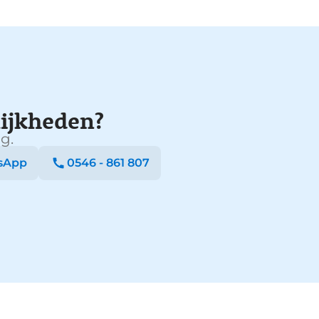
ijkheden?
g.
sApp
0546 - 861 807