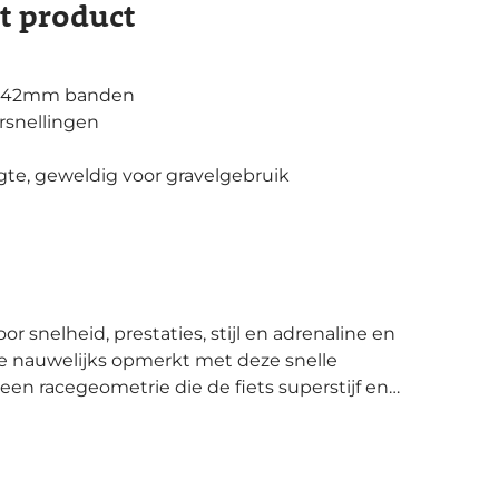
it product
or 42mm banden
rsnellingen
e, geweldig voor gravelgebruik
ste nauwelijks opmerkt met deze snelle
en racegeometrie die de fiets superstijf en
ste punten extra groot, zodat je er met
p het asfalt tot soepel offroad. De
endbaar en biedt plaats aan banden van