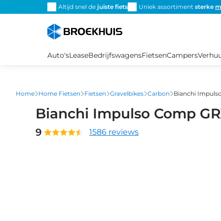
Overslaan
Altijd snel de
juiste fiets
Uniek assortiment
sterke
m
en
naar
de
inhoud
Auto's
Lease
Bedrijfswagens
Fietsen
Campers
Verhu
gaan
Home
Home Fietsen
Fietsen
Gravelbikes
Carbon
Bianchi Impuls
Bianchi Impulso Comp GRX
9
1586 reviews