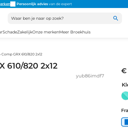
erken
Persoonlijk advies
van de expert
Inruil
altijd mogelijk
Altijd
Waar ben je naar op zoek?
ur
Schade
Zakelijk
Onze merken
Meer Broekhuis
o Comp GRX 610/820 2x12
 610/820 2x12
€
yub86imdf7
Kl
Gr
Gl
Fr