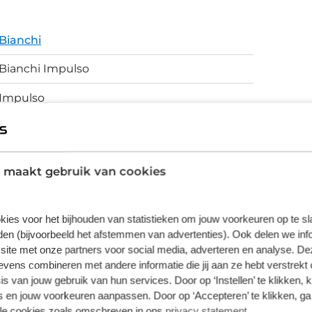
elgen zijn tubeless ready en hebben een
Bianchi
ruik waarmaken. De afbeeldingen
iet altijd de exacte afmontage. De
Bianchi Impulso
t model.
Impulso
Gravelbike
Bianchi Impulso
 maakt gebruik van cookies
Schijfremmen
kies voor het bijhouden van statistieken om jouw voorkeuren op te s
en (bijvoorbeeld het afstemmen van advertenties). Ook delen we inf
site met onze partners voor social media, adverteren en analyse. De
vering van de leverancier. Op basis van beschikbaarheid of
ens combineren met andere informatie die jij aan ze hebt verstrekt 
s van jouw gebruik van hun services. Door op ‘Instellen’ te klikken, 
 en jouw voorkeuren aanpassen. Door op ‘Accepteren’ te klikken, ga
lle cookies zoals omschreven in ons
privacy statement
.