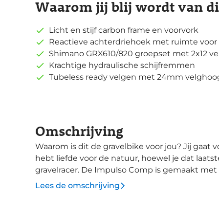
Waarom jij blij wordt van d
Licht en stijf carbon frame en voorvork
Reactieve achterdriehoek met ruimte vo
Shimano GRX610/820 groepset met 2x12 ve
Krachtige hydraulische schijfremmen
Tubeless ready velgen met 24mm velghoogt
Omschrijving
Waarom is dit de gravelbike voor jou? Jij gaat voor snelheid, prestaties, stijl en adrenaline en
hebt liefde voor de natuur, hoewel je dat laat
gravelracer. De Impulso Comp is gemaakt met e
responsief maakt. Het frame is op de belangrijk
Lees de omschrijving
vertrouwen mee van de weg af kunt. Met standaard 40mm banden en een slanke vork lost
de Impulso Comp al jouw ambities is, van snel o
achterdriehoek maakt het frame reactief en w