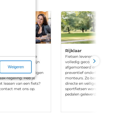
Rijklaar
 ben je aan het goede
Fietsen leveren we 100% rijk
iets te leasen. Wij zijn
volledig gecontroleerd, va
Weigeren
ij meerdere lease
afgemonteerd en voorzien 
en en hebben onze eigen
preventief onderhoud door
aak-regeling. Heb je
monteurs. Zo ben je verzek
t leasen van een fiets?
directe en veilige ritten. Let
ontact met ons op.
sportfietsen worden meesta
pedalen geleverd.