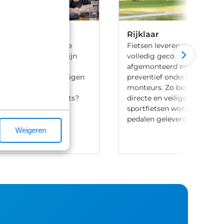
Rijklaar
 ben je aan het goede
Fietsen leveren we 100% rijk
iets te leasen. Wij zijn
volledig gecontroleerd, va
ij meerdere lease
afgemonteerd en voorzien 
en en hebben onze eigen
preventief onderhoud door
aak-regeling. Heb je
monteurs. Zo ben je verzek
t leasen van een fiets?
directe en veilige ritten. Let
ontact met ons op.
sportfietsen worden meesta
pedalen geleverd.
Weigeren