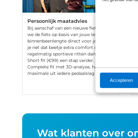
Persoonlijk maatadvies
Bij aanschaf van een nieuwe fiets stellen
we de fiets op basis van jouw lengte en
binnenbeenlengte direct voor je af. Wil
je net dat beetje extra comfort of fiets je
regelmatig sportieve ritten dan gaat de
Short fit (€99) een stap verder. Met een
Complete fit met 3D-analyse, haal je het
maximale uit iedere pedaalslag (€249).
Accepteren
Wat klanten over o