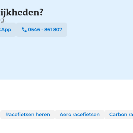
ijkheden?
g.
sApp
0546 - 861 807
Racefietsen heren
Aero racefietsen
Carbon ra