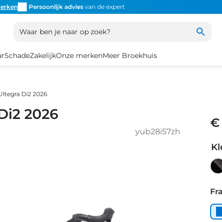
erken
Persoonlijk advies
van de expert
Inruil
altijd mogelijk
Altijd
Waar ben je naar op zoek?
ur
Schade
Zakelijk
Onze merken
Meer Broekhuis
Ultegra Di2 2026
 Di2 2026
€
yub28i57zh
Kl
Ca
/
Fr
Iri
Gl