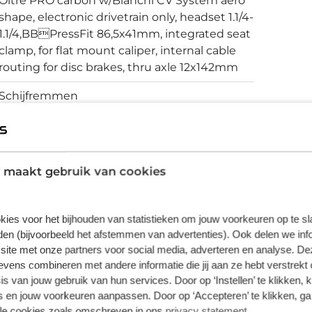
Oltre PRO carbon w/Bianchi CV System aero
shape, electronic drivetrain only, headset 1.1/4-
1.1/4,BBPressFit 86,5x41mm, integrated seat
clamp, for flat mount caliper, internal cable
routing for disc brakes, thru axle 12x142mm
Schijfremmen
vering van de leverancier. Op basis van beschikbaarheid of
 maakt gebruik van cookies
kies voor het bijhouden van statistieken om jouw voorkeuren op te s
en (bijvoorbeeld het afstemmen van advertenties). Ook delen we inf
site met onze partners voor social media, adverteren en analyse. De
ens combineren met andere informatie die jij aan ze hebt verstrekt 
s van jouw gebruik van hun services. Door op ‘Instellen’ te klikken, 
 en jouw voorkeuren aanpassen. Door op ‘Accepteren’ te klikken, ga
lle cookies zoals omschreven in ons
privacy statement
.