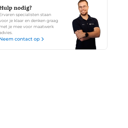
Hulp nodig?
Ervaren specialisten staan
voor je klaar en denken graag
met je mee voor maatwerk
advies.
Neem contact op