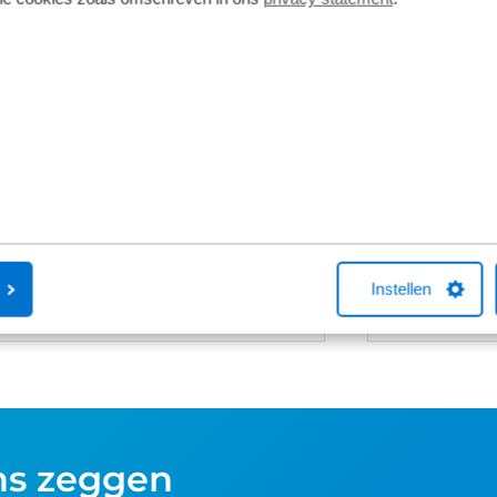
Fietsverzekering
Fietslease
Een Kingpolis voor Broekhuis
Bij Broekhuis
Fietsverzekering sluit je af in één van de
adres om een f
Broekhuis-fietsenwinkels of telefonisch
aangesloten b
met één van onze medewerkers. Kocht
maatschappij
je online een fiets bij Broekhuis? Na je
Fiets van de Z
aankoop bellen we je altijd om te
vragen over he
helpen met een fietsverzekering. Het
Neem gerust c
afsluiten hiervan is niet verplicht.
Instellen
ns zeggen