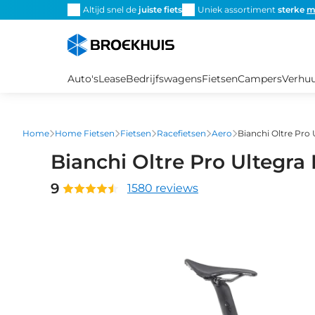
Overslaan
Altijd snel de
juiste fiets
Uniek assortiment
sterke
m
en
naar
de
inhoud
Auto's
Lease
Bedrijfswagens
Fietsen
Campers
Verhu
gaan
Home
Home Fietsen
Fietsen
Racefietsen
Aero
Bianchi Oltre Pro 
Bianchi Oltre Pro Ultegra
9
1580 reviews