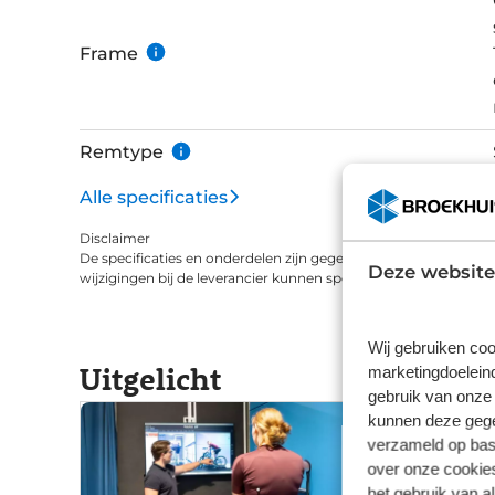
Frame
Remtype
Alle specificaties
Disclaimer
De specificaties en onderdelen zijn gegeven op basis van aanle
Deze website
wijzigingen bij de leverancier kunnen specificaties afwijken.
Wij gebruiken coo
Uitgelicht
marketingdoeleind
gebruik van onze 
kunnen deze gegev
verzameld op basi
over onze cookies
het gebruik van a