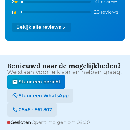
41 reviews
2
26 reviews
1
Bekijk alle reviews
Benieuwd naar de mogelijkheden?
We staan voor je klaar en helpen graag.
Stuur een bericht
Stuur een WhatsApp
0546 - 861 807
Gesloten
Opent morgen om 09:00