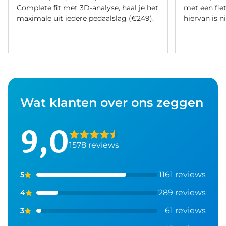
Complete fit met 3D-analyse, haal je het
met een fiet
maximale uit iedere pedaalslag (€249).
hiervan is ni
Wat klanten over ons zeggen
9,0
1578 reviews
1161 reviews
5
289 reviews
4
61 reviews
3