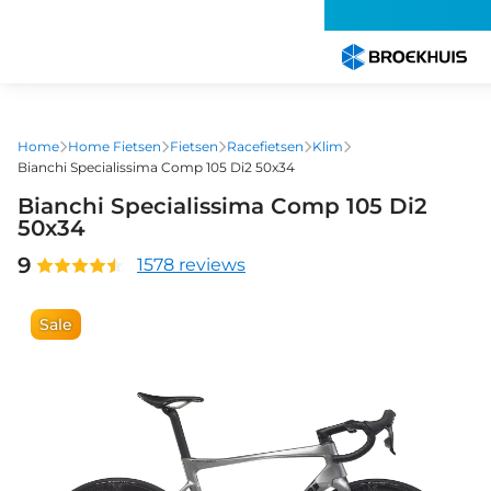
Overslaan
en
naar
de
inhoud
gaan
Home
Home Fietsen
Fietsen
Racefietsen
Klim
Bianchi Specialissima Comp 105 Di2 50x34
Bianchi Specialissima Comp 105 Di2
50x34
9
1578 reviews
Sale