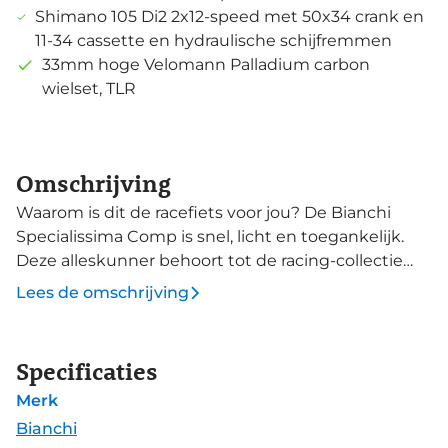
Shimano 105 Di2 2x12-speed met 50x34 crank en
11-34 cassette en hydraulische schijfremmen
33mm hoge Velomann Palladium carbon
wielset, TLR
Omschrijving
Waarom is dit de racefiets voor jou? De Bianchi
Specialissima Comp is snel, licht en toegankelijk.
Deze alleskunner behoort tot de racing-collectie
van Bianchi, de lijn met racefietsen die uitblinken in
Lees de omschrijving
snelheid op alle verharde wegen. In de lijn
Specialissima komt de Comp-uitvoering op de
derde plek, na de RC en de Pro. Deze carbon
Specificaties
allround klimgeit is gemaakt van een iets andere
Merk
carbon lay-up die de fiets minder licht maakt. Deze
fiets is dan ook geschikt voor een breed amateur-
Bianchi