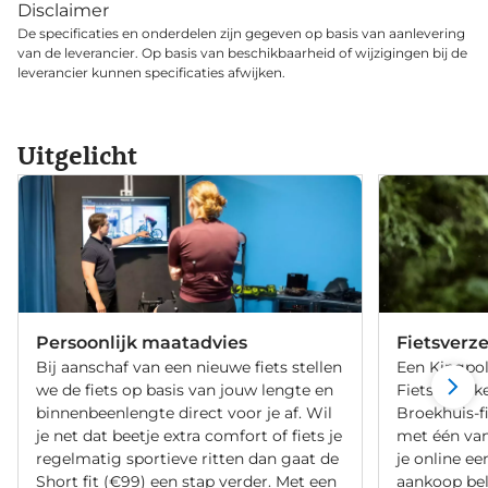
Disclaimer
De specificaties en onderdelen zijn gegeven op basis van aanlevering
van de leverancier. Op basis van beschikbaarheid of wijzigingen bij de
leverancier kunnen specificaties afwijken.
Uitgelicht
Persoonlijk maatadvies
Fietsverz
Bij aanschaf van een nieuwe fiets stellen
Een Kingpol
we de fiets op basis van jouw lengte en
Fietsverzeke
binnenbeenlengte direct voor je af. Wil
Broekhuis-f
je net dat beetje extra comfort of fiets je
met één va
regelmatig sportieve ritten dan gaat de
je online ee
Short fit (€99) een stap verder. Met een
aankoop bel