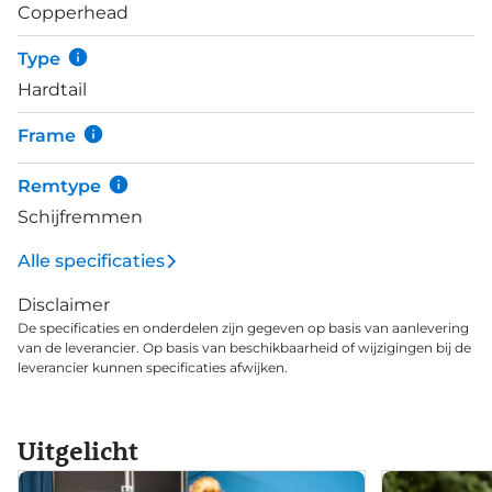
Copperhead
je vanaf het stuur bedient. Zo zet je de vering aan
als het parcours technisch wordt en uit als je op het
Type
rechte stuk snelheid wilt maken.
Hardtail
Frame
Remtype
Schijfremmen
Alle specificaties
Disclaimer
De specificaties en onderdelen zijn gegeven op basis van aanlevering
van de leverancier. Op basis van beschikbaarheid of wijzigingen bij de
leverancier kunnen specificaties afwijken.
Uitgelicht