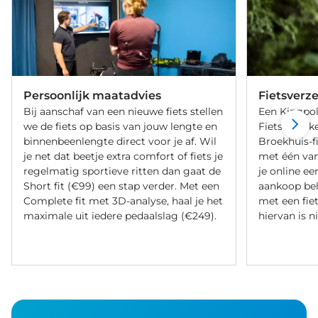
Persoonlijk maatadvies
Fietsverz
Bij aanschaf van een nieuwe fiets stellen
Een Kingpol
we de fiets op basis van jouw lengte en
Fietsverzeke
binnenbeenlengte direct voor je af. Wil
Broekhuis-f
je net dat beetje extra comfort of fiets je
met één va
regelmatig sportieve ritten dan gaat de
je online ee
Short fit (€99) een stap verder. Met een
aankoop bel
Complete fit met 3D-analyse, haal je het
met een fiet
maximale uit iedere pedaalslag (€249).
hiervan is ni