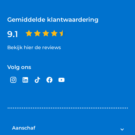
Gemiddelde klantwaardering
9.1
Bekijk hier de reviews
4.5
van
Volg ons
5
sterren
Aanschaf