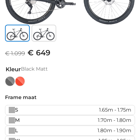
€ 649
€ 1.099
Kleur
Black Matt
Black
Metallic
Matt
Orange
Frame maat
S
1.65m - 1.75m
M
1.70m - 1.80m
L
1.80m - 1.90m