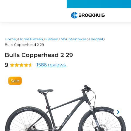
Overslaan
en
naar
de
inhoud
gaan
Home
Home Fietsen
Fietsen
Mountainbikes
Hardtail
Bulls Copperhead 2 29
Bulls Copperhead 2 29
9
1586 reviews
Sale