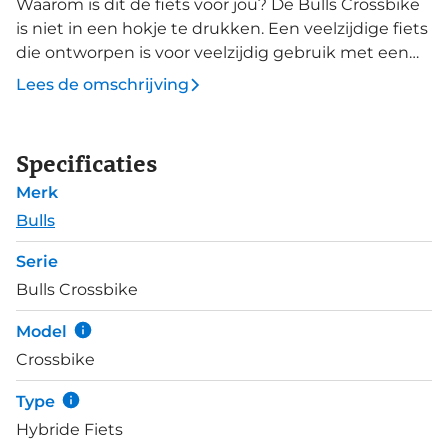
Waarom is dit de fiets voor jou? De Bulls Crossbike
is niet in een hokje te drukken. Een veelzijdige fiets
die ontworpen is voor veelzijdig gebruik met een
grote voorkeur voor offfroad. Een robuust
Lees de omschrijving
aluminium frame met betrouwbare componenten
en een verende voorvork maken van deze
allrounder een prima fiets voor vele ongeplaveide
Specificaties
wegen. De Crossbike 1 is afgemonteerd met
Merk
Shimano Altus 3x8-speed groepset en beschikt
over krachtig remmende hydraulische
Bulls
schijfremmen van Tektro. Supero Ranger banden
Serie
hebben een goede lekbescherming, waarmee jij
Bulls Crossbike
met een gerust hart op pad kunt.
Model
Crossbike
Type
Hybride Fiets