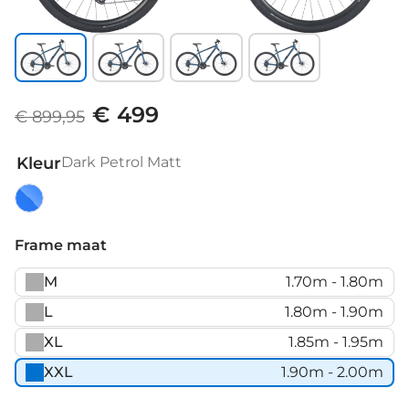
€ 499
€ 899,95
Kleur
Dark Petrol Matt
Dark
Petrol
Frame maat
Matt
M
1.70m - 1.80m
L
1.80m - 1.90m
XL
1.85m - 1.95m
XXL
1.90m - 2.00m