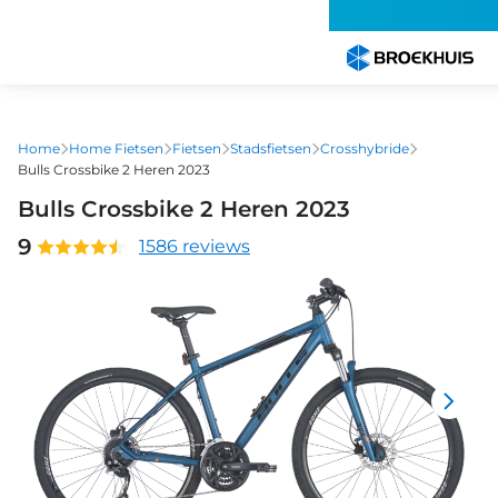
Overslaan
en
naar
de
inhoud
gaan
Home
Home Fietsen
Fietsen
Stadsfietsen
Crosshybride
Bulls Crossbike 2 Heren 2023
Bulls Crossbike 2 Heren 2023
9
1586 reviews