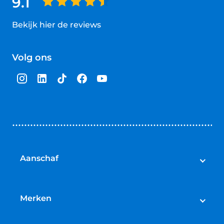
9.1
Bekijk hier de reviews
4.5
van
Volg ons
5
sterren
Aanschaf
Elektrische fietsen
Speed pedelecs
Merken
Racefietsen
Cube