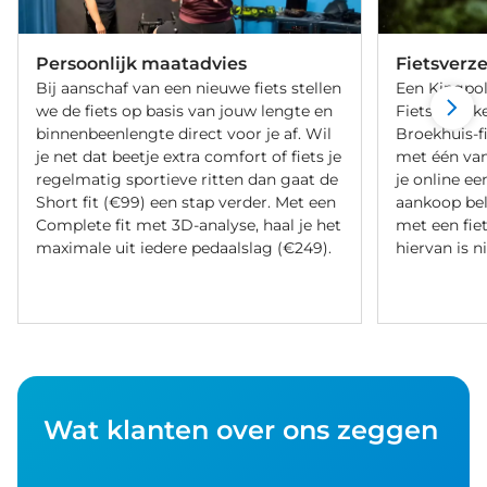
Persoonlijk maatadvies
Fietsverz
Bij aanschaf van een nieuwe fiets stellen
Een Kingpol
we de fiets op basis van jouw lengte en
Fietsverzeke
binnenbeenlengte direct voor je af. Wil
Broekhuis-f
je net dat beetje extra comfort of fiets je
met één va
regelmatig sportieve ritten dan gaat de
je online ee
Short fit (€99) een stap verder. Met een
aankoop bel
Complete fit met 3D-analyse, haal je het
met een fiet
maximale uit iedere pedaalslag (€249).
hiervan is ni
Wat klanten over ons zeggen