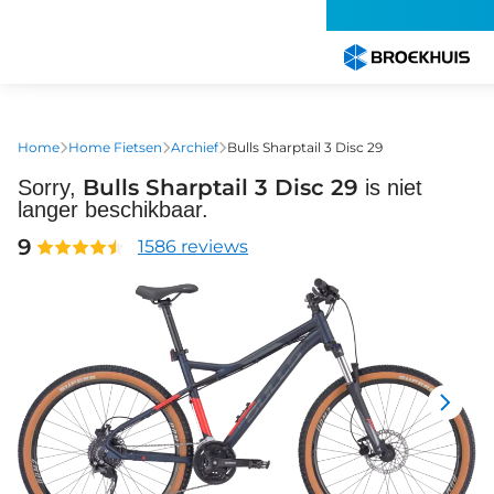
Overslaan
en
naar
de
inhoud
gaan
Home
Home Fietsen
Archief
Bulls Sharptail 3 Disc 29
Bulls Sharptail 3 Disc 29
Sorry,
is niet
langer beschikbaar.
9
1586 reviews