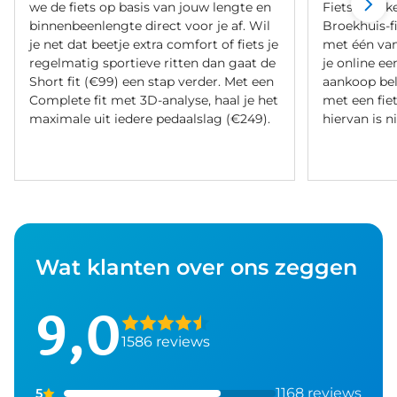
we de fiets op basis van jouw lengte en
Fietsverzeke
binnenbeenlengte direct voor je af. Wil
Broekhuis-f
je net dat beetje extra comfort of fiets je
met één va
regelmatig sportieve ritten dan gaat de
je online ee
Short fit (€99) een stap verder. Met een
aankoop bel
Complete fit met 3D-analyse, haal je het
met een fiet
maximale uit iedere pedaalslag (€249).
hiervan is ni
Wat klanten over ons zeggen
9,0
1586 reviews
1168 reviews
5