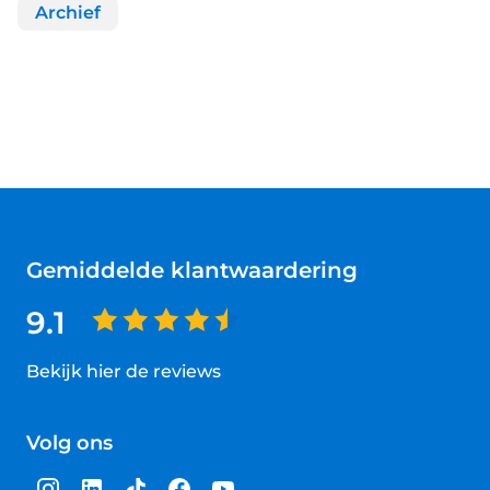
Archief
Gemiddelde klantwaardering
9.1
Bekijk hier de reviews
4.5
van
Volg ons
5
sterren