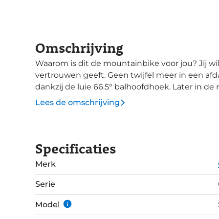
Omschrijving
Waarom is dit de mountainbike voor jou? Jij wil die ultieme racer die onbegrensd
vertrouwen geeft. Geen twijfel meer in een afdal
dankzij de luie 66.5° balhoofdhoek. Later in 
van de afdaling. De steile zitbuishoek en het Proportional Response Design zorgen ervoor
Lees de omschrijving
dat je precies midden tussen de wielen zit, wa
klimmen en meer controle en vertrouwen tijdens
maakt klimmen een stuk makkelijker. Jij wil meer control
Specificaties
de soepelste, scherpste, lichtste voorvering d
offset zorgt voor extra wendbaarheid in de super
Merk
over een biljartlaken dan vangen de lage staan
liggende achtervork vangen samen de grootste 
Serie
meer comfort, minder vermoeidheid.
Model