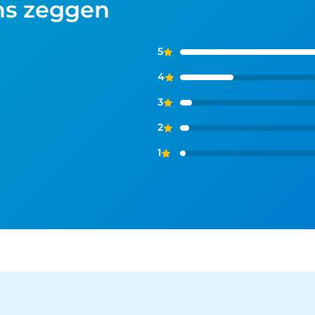
ns zeggen
5
4
3
2
1