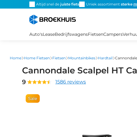
Overslaan
Altijd snel de
juiste fiets
Uniek assortiment
sterke
m
en
naar
de
inhoud
Auto's
Lease
Bedrijfswagens
Fietsen
Campers
Verhu
gaan
Home
Home Fietsen
Fietsen
Mountainbikes
Hardtail
Cannondale 
Cannondale Scalpel HT Ca
9
1586 reviews
Sale