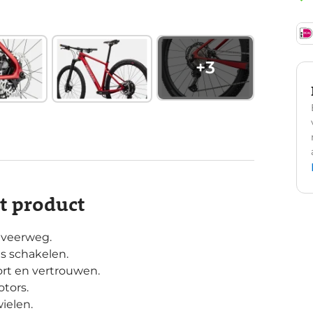
+
3
it product
 veerweg.
s schakelen.
ort en vertrouwen.
otors.
ielen.