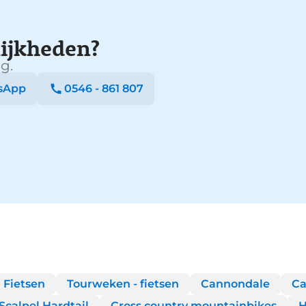
ijkheden?
g.
sApp
0546 - 861 807
 Fietsen
Tourweken - fietsen
Cannondale
Ca
calpel Hardtail
Cross country mountainbikes
H