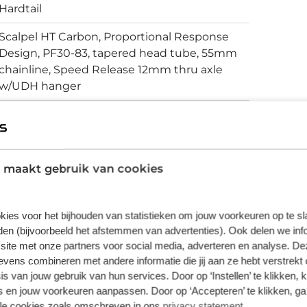
Hardtail
Scalpel HT Carbon, Proportional Response
Design, PF30-83, tapered head tube, 55mm
chainline, Speed Release 12mm thru axle
w/UDH hanger
Schijfremmen
 maakt gebruik van cookies
vering van de leverancier. Op basis van beschikbaarheid of
kies voor het bijhouden van statistieken om jouw voorkeuren op te s
en (bijvoorbeeld het afstemmen van advertenties). Ook delen we inf
site met onze partners voor social media, adverteren en analyse. De
ens combineren met andere informatie die jij aan ze hebt verstrekt 
s van jouw gebruik van hun services. Door op ‘Instellen’ te klikken, 
 en jouw voorkeuren aanpassen. Door op ‘Accepteren’ te klikken, ga
lle cookies zoals omschreven in ons
privacy statement
.