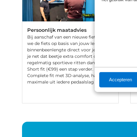
Persoonlijk maatadvies
Bij aanschaf van een nieuwe fiets stellen
we de fiets op basis van jouw lengte en
binnenbeenlengte direct voor je af. Wil
je net dat beetje extra comfort of fiets je
regelmatig sportieve ritten dan gaat de
Short fit (€99) een stap verder. Met een
Complete fit met 3D-analyse, haal je het
Accepteren
maximale uit iedere pedaalslag (€249).