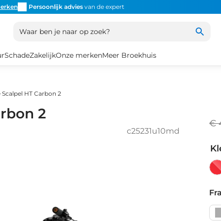
erken
Persoonlijk advies
van de expert
Inruil
altijd mogelijk
Altijd
Waar ben je naar op zoek?
ur
Schade
Zakelijk
Onze merken
Meer Broekhuis
Scalpel HT Carbon 2
rbon 2
€ 
c25231u10md
Kl
Ca
Re
Fr