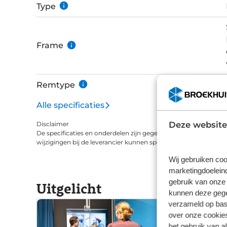
Type
Frame
Remtype
Alle specificaties
Deze website
Disclaimer
De specificaties en onderdelen zijn gegeven op basis van aanle
wijzigingen bij de leverancier kunnen specificaties afwijken.
Wij gebruiken coo
marketingdoeleind
gebruik van onze 
Uitgelicht
kunnen deze gegev
verzameld op basi
over onze cookies
het gebruik van a