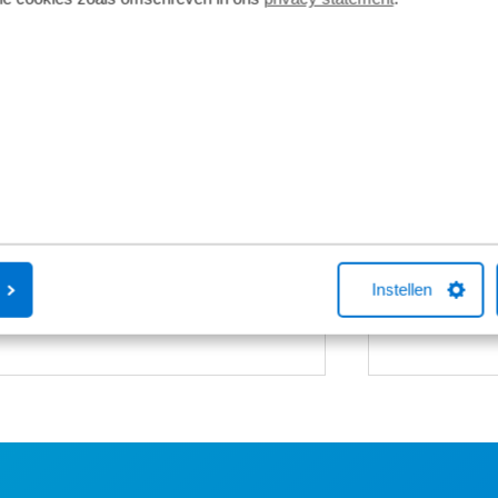
Fietsverzekering
Fietslease
Een Kingpolis voor Broekhuis
Bij Broekhuis
Fietsverzekering sluit je af in één van de
adres om een f
Broekhuis-fietsenwinkels of telefonisch
aangesloten b
met één van onze medewerkers. Kocht
maatschappij
je online een fiets bij Broekhuis? Na je
Fiets van de Z
aankoop bellen we je altijd om te
vragen over he
helpen met een fietsverzekering. Het
Neem gerust c
Instellen
afsluiten hiervan is niet verplicht.