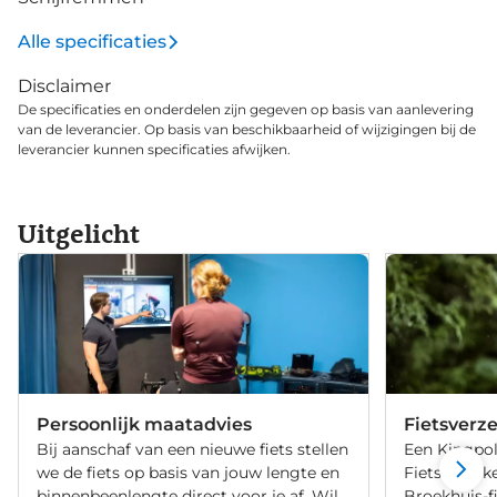
Alle specificaties
Disclaimer
De specificaties en onderdelen zijn gegeven op basis van aanlevering
van de leverancier. Op basis van beschikbaarheid of wijzigingen bij de
leverancier kunnen specificaties afwijken.
Uitgelicht
Persoonlijk maatadvies
Fietsverz
Bij aanschaf van een nieuwe fiets stellen
Een Kingpol
we de fiets op basis van jouw lengte en
Fietsverzeke
binnenbeenlengte direct voor je af. Wil
Broekhuis-f