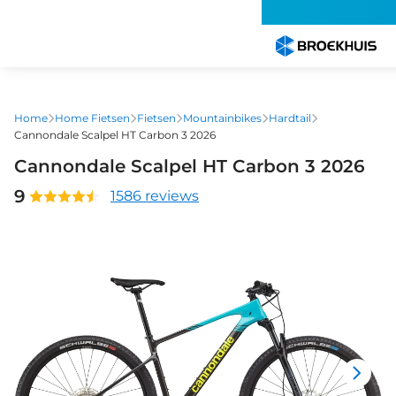
Overslaan
en
naar
de
inhoud
gaan
Home
Home Fietsen
Fietsen
Mountainbikes
Hardtail
Cannondale Scalpel HT Carbon 3 2026
Cannondale Scalpel HT Carbon 3 2026
9
1586 reviews