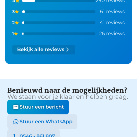
290 reviews
4
61 reviews
3
41 reviews
2
26 reviews
1
Bekijk alle reviews
Benieuwd naar de mogelijkheden?
We staan voor je klaar en helpen graag.
Stuur een bericht
Stuur een WhatsApp
0546 - 861 807