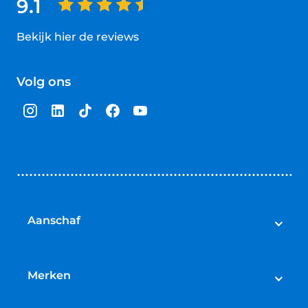
9.1
Bekijk hier de reviews
4.5
van
Volg ons
5
sterren
Aanschaf
Elektrische fietsen
Speed pedelecs
Merken
Racefietsen