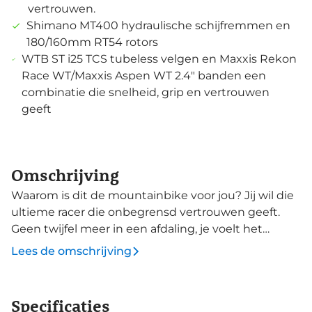
vertrouwen.
Shimano MT400 hydraulische schijfremmen en
180/160mm RT54 rotors
WTB ST i25 TCS tubeless velgen en Maxxis Rekon
Race WT/Maxxis Aspen WT 2.4" banden een
combinatie die snelheid, grip en vertrouwen
geeft
Omschrijving
Waarom is dit de mountainbike voor jou? Jij wil die
ultieme racer die onbegrensd vertrouwen geeft.
Geen twijfel meer in een afdaling, je voelt het
vertrouwen. Stabiliteit dankzij de luie 66.5°
Lees de omschrijving
balhoofdhoek, waarmee je later in de remmen en
harder door de bochten gaat. Jij bent de baas van
de afdaling. De steile zitbuishoek en het
Specificaties