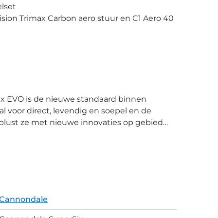
lset
ision Trimax Carbon aero stuur en C1 Aero 40
l voor direct, levendig en soepel en de
lust ze met nieuwe innovaties op gebied
r Cannondale. Een lagere weerstand die je
t een lichter frame dan de vorige SuperSix.
dan klimfietsen, met SuperSix breekt
r aero óf licht, kies gewoon voor het beste
Cannondale
erking. Interne bekabeling, prachtige
s gemaakt van