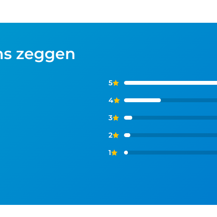
ns zeggen
5
4
3
2
1