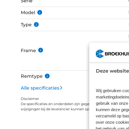
Serie
hoogwaardig carbon en afgemonteerd met Shi
schakelsysteem en hydraulische schijfremmen.
Model
HollowGram 45 R carbon tubeless ready wielen
Type
Dimension STN NDR zadel met rvs rails maken 
Frame
Deze website
Remtype
Alle specificaties
Wij gebruiken coo
marketingdoeleind
Disclaimer
gebruik van onze 
De specificaties en onderdelen zijn gegeven op basis van aanle
wijzigingen bij de leverancier kunnen specificaties afwijken.
kunnen deze gegev
verzameld op basi
over onze cookies
het gebruik van a