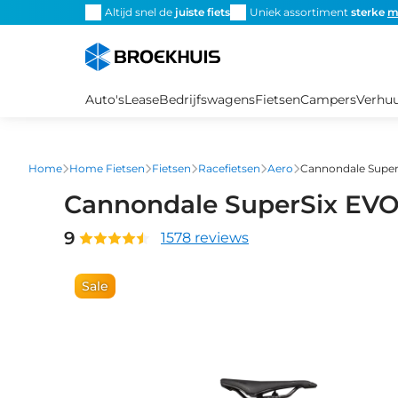
Overslaan
Altijd snel de
juiste fiets
Uniek assortiment
sterke
m
en
naar
de
inhoud
Auto's
Lease
Bedrijfswagens
Fietsen
Campers
Verhu
gaan
Home
Home Fietsen
Fietsen
Racefietsen
Aero
Cannondale Super
Cannondale SuperSix EVO
9
1578 reviews
Sale