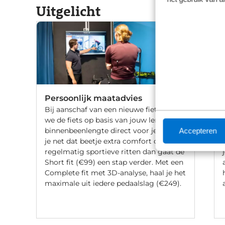
Uitgelicht
Persoonlijk maatadvies
Bij aanschaf van een nieuwe fiets stellen
we de fiets op basis van jouw lengte en
binnenbeenlengte direct voor je af. Wil
Accepteren
je net dat beetje extra comfort of fiets je
regelmatig sportieve ritten dan gaat de
Short fit (€99) een stap verder. Met een
Complete fit met 3D-analyse, haal je het
maximale uit iedere pedaalslag (€249).