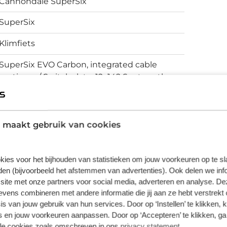
Cannondale SuperSix
mano Ultegra Di2 elektronisch
 Een Vison Trimax Carbon aerostuur,
SuperSix
, C1 Aero carbon zadelpen en Prologo
Klimfiets
de snelheidsgerichte afwerking compleet.
SuperSix EVO Carbon, integrated cable
routing w/ Switchplate, 12x142 Syntace thru-
axle, BSA 68mm threaded BB, flat mount
disc, integrated seat binder, SmartSense
compatible
 maakt gebruik van cookies
Schijfremmen
kies voor het bijhouden van statistieken om jouw voorkeuren op te s
en (bijvoorbeeld het afstemmen van advertenties). Ook delen we inf
site met onze partners voor social media, adverteren en analyse. De
vering van de leverancier. Op basis van beschikbaarheid of
ens combineren met andere informatie die jij aan ze hebt verstrekt 
s van jouw gebruik van hun services. Door op ‘Instellen’ te klikken, 
 en jouw voorkeuren aanpassen. Door op ‘Accepteren’ te klikken, ga
lle cookies zoals omschreven in ons
privacy statement
.