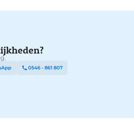
ijkheden?
g.
sApp
0546 - 861 807