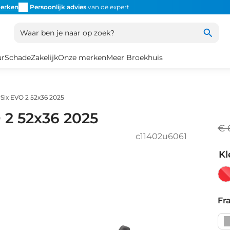
erken
Persoonlijk advies
van de expert
Inruil
altijd mogelijk
Altijd
Waar ben je naar op zoek?
ur
Schade
Zakelijk
Onze merken
Meer Broekhuis
Six EVO 2 52x36 2025
 2 52x36 2025
€ 
c11402u6061
Kl
Met
Re
Fr