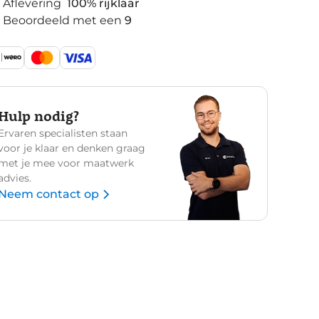
Aflevering
100% rijklaar
Beoordeeld met een
9
Hulp nodig?
Ervaren specialisten staan
voor je klaar en denken graag
met je mee voor maatwerk
advies.
Neem contact op