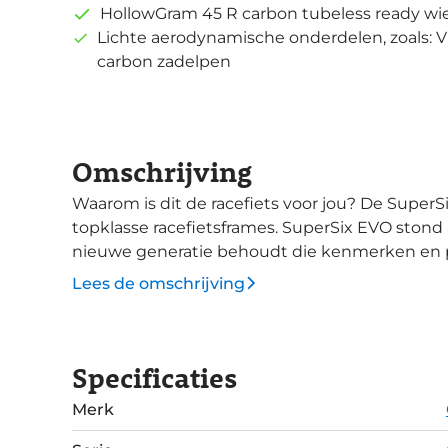
HollowGram 45 R carbon tubeless ready wie
Lichte aerodynamische onderdelen, zoals: V
carbon zadelpen
Omschrijving
Waarom is dit de racefiets voor jou? De SuperSix EVO is de nieuwe standaard binnen
topklasse racefietsframes. SuperSix EVO stond a
nieuwe generatie behoudt die kenmerken en p
van gewicht en aerodynamica. Met de SuperSix EVO ga jij voor genadeloze topprestaties. De
Lees de omschrijving
aerodynamica lat is opnieuw hoger gelegd doo
nodig hebt voor een aerobike in combinatie me
Aero fietsen waren tot nu toe altijd zwaarder 
Specificaties
Cannondale met die wet. Kies dus niet meer voo
van beide. Ook de looks hebben een flinke boost gekregen. Niet alleen qua vorm van het
Merk
frame, maar ook wat betreft kleurkeuze en afw
geïntegreerde zadelbuis en meer oogstrelende details. Deze Carbon 2 i