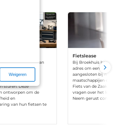
 Hollowgram
Fietslease
 Cannondale's lijn van
Bij Broekhuis ben je aan he
 lichtgewicht en
adres om een fiets te leasen.
e fietsonderdelen,
aangesloten bij meerdere l
Weigeren
en, crankstellen,
maatschappijen en hebben 
n sturen. Deze
Fiets van de Zaak-regeling.
jn ontworpen om de
vragen over het leasen van 
jfheid en
Neem gerust contact met o
ring van hun fietsen te