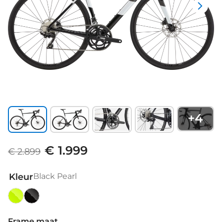
+
4
€ 1.999
€ 2.899
Kleur
Black Pearl
Bio
Black
Lime
Pearl
Frame maat