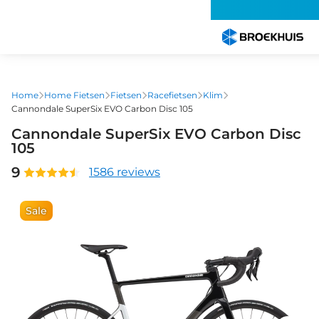
Overslaan
en
naar
de
inhoud
gaan
Home
Home Fietsen
Fietsen
Racefietsen
Klim
Cannondale SuperSix EVO Carbon Disc 105
Cannondale SuperSix EVO Carbon Disc
105
9
1586 reviews
Sale