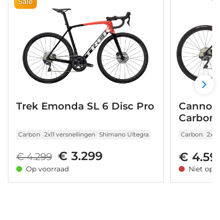
Sale
Trek Emonda SL 6 Disc Pro
Cannond
Carbon 
Carbon
2x11 versnellingen
Shimano Ultegra
Carbon
2x11
€ 3.299
€ 4.59
€ 4.299
Op voorraad
Niet op 