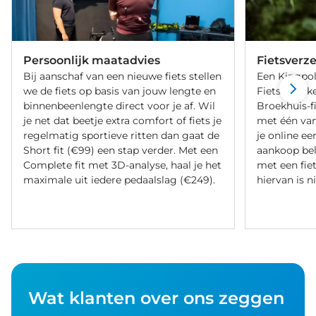
Persoonlijk maatadvies
Fietsverz
Bij aanschaf van een nieuwe fiets stellen
Een Kingpol
we de fiets op basis van jouw lengte en
Fietsverzeke
binnenbeenlengte direct voor je af. Wil
Broekhuis-f
je net dat beetje extra comfort of fiets je
met één va
regelmatig sportieve ritten dan gaat de
je online ee
Short fit (€99) een stap verder. Met een
aankoop bel
Complete fit met 3D-analyse, haal je het
met een fiet
maximale uit iedere pedaalslag (€249).
hiervan is ni
Wat klanten over ons zeggen