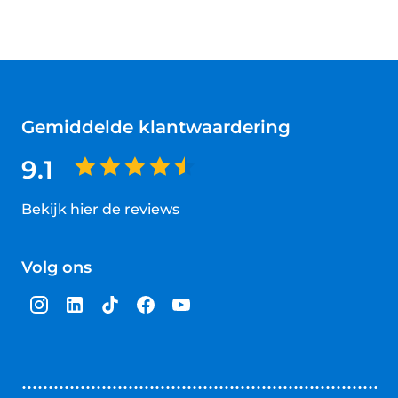
Gemiddelde klantwaardering
9.1
Bekijk hier de reviews
4.5
van
Volg ons
5
sterren