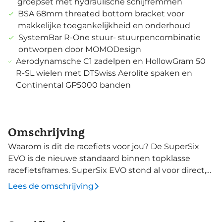
groepset met hydraulische schijfremmen
BSA 68mm threated bottom bracket voor
makkelijke toegankelijkheid en onderhoud
SystemBar R-One stuur- stuurpencombinatie
ontworpen door MOMODesign
Aerodynamsche C1 zadelpen en HollowGram 50
R-SL wielen met DTSwiss Aerolite spaken en
Continental GP5000 banden
Omschrijving
Waarom is dit de racefiets voor jou? De SuperSix
EVO is de nieuwe standaard binnen topklasse
racefietsframes. SuperSix EVO stond al voor direct,
levendig en soepel en de nieuwe generatie
Lees de omschrijving
behoudt die kenmerken en plust ze met nieuwe
innovaties op gebied van gewicht en
aerodynamica. Met de SuperSix EVO ga jij voor