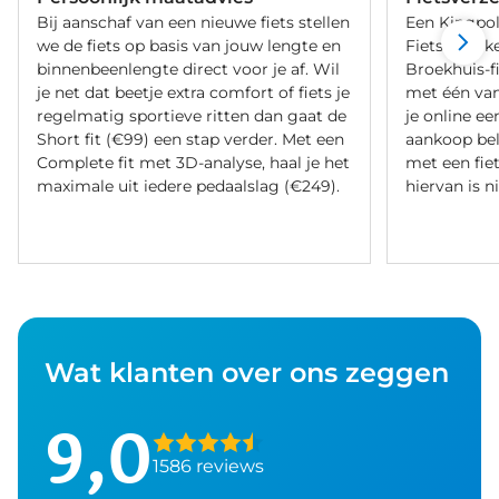
Bij aanschaf van een nieuwe fiets stellen
Een Kingpol
we de fiets op basis van jouw lengte en
Fietsverzeke
binnenbeenlengte direct voor je af. Wil
Broekhuis-f
je net dat beetje extra comfort of fiets je
met één va
regelmatig sportieve ritten dan gaat de
je online ee
Short fit (€99) een stap verder. Met een
aankoop bel
Complete fit met 3D-analyse, haal je het
met een fiet
maximale uit iedere pedaalslag (€249).
hiervan is ni
Wat klanten over ons zeggen
9,0
1586 reviews