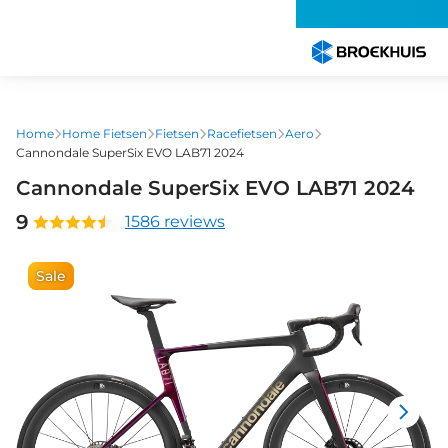
Overslaan
en
naar
de
inhoud
gaan
Home
Home Fietsen
Fietsen
Racefietsen
Aero
Cannondale SuperSix EVO LAB71 2024
Cannondale SuperSix EVO LAB71 2024
9
1586 reviews
Sale