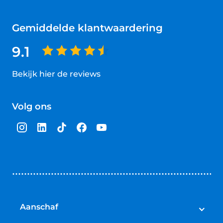
Gemiddelde klantwaardering
9.1
Bekijk hier de reviews
4.5
van
Volg ons
5
sterren
Aanschaf