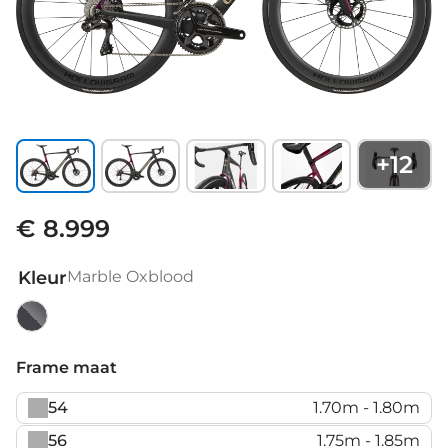
+
12
€ 8.999
Kleur
Marble Oxblood
Marble
Oxblood
Frame maat
54
1.70m - 1.80m
56
1.75m - 1.85m