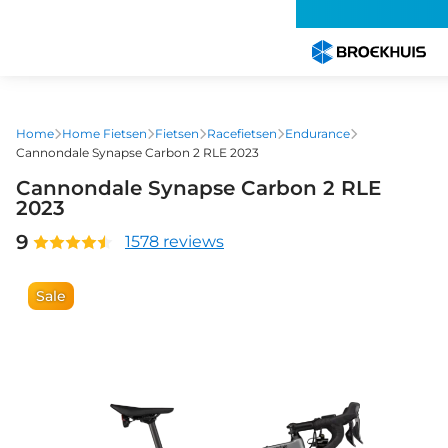
Overslaan
en
naar
de
inhoud
gaan
Home
Home Fietsen
Fietsen
Racefietsen
Endurance
Cannondale Synapse Carbon 2 RLE 2023
Cannondale Synapse Carbon 2 RLE
2023
9
1578 reviews
Sale