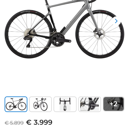
+
2
€ 3.999
€ 5.899