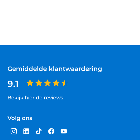
Gemiddelde klantwaardering
9.1
Bekijk hier de reviews
4.5
van
Volg ons
5
sterren