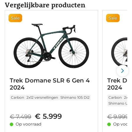
Vergelijkbare producten
Sale
Sale
Trek Domane SLR 6 Gen 4
Trek Do
2024
2024
Carbon
2x12 versnellingen
Shimano 105 Di2
Carbon
2x12
Shimano Ulte
€ 5.999
€ 7.499
€ 9.999
Op voorraad
Op voorr