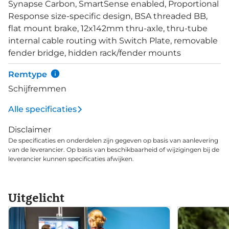
Synapse Carbon, SmartSense enabled, Proportional
uitgerust met Shimano Ultegra Di2 2x12-speed
Response size-specific design, BSA threaded BB,
groepset met hydraulische schijfremmen. De
flat mount brake, 12x142mm thru-axle, thru-tube
letters RLE staat voor het type SmartSense,
internal cable routing with Switch Plate, removable
namelijk: Lights, Radar en Elektronisch schakelen.
fender bridge, hidden rack/fender mounts
Je beschikt dus over lichten met dagrijverlichting,
een radar voor achteropkomend verkeer en
Remtype
elektronisch schakelen met Shimano Ultegra Di2.
Schijfremmen
Alle specificaties
Disclaimer
De specificaties en onderdelen zijn gegeven op basis van aanlevering
van de leverancier. Op basis van beschikbaarheid of wijzigingen bij de
leverancier kunnen specificaties afwijken.
Uitgelicht