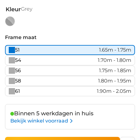
Kleur
Grey
Grey
Frame maat
51
1.65m - 1.75m
54
1.70m - 1.80m
56
1.75m - 1.85m
58
1.80m - 1.95m
61
1.90m - 2.05m
Binnen 5 werkdagen in huis
Bekijk winkel voorraad