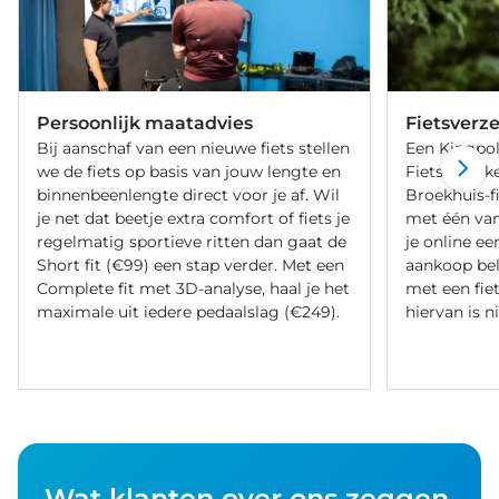
Persoonlijk maatadvies
Fietsverz
Bij aanschaf van een nieuwe fiets stellen
Een Kingpol
we de fiets op basis van jouw lengte en
Fietsverzeke
binnenbeenlengte direct voor je af. Wil
Broekhuis-f
je net dat beetje extra comfort of fiets je
met één va
regelmatig sportieve ritten dan gaat de
je online ee
Short fit (€99) een stap verder. Met een
aankoop bel
Complete fit met 3D-analyse, haal je het
met een fiet
maximale uit iedere pedaalslag (€249).
hiervan is ni
Wat klanten over ons zeggen