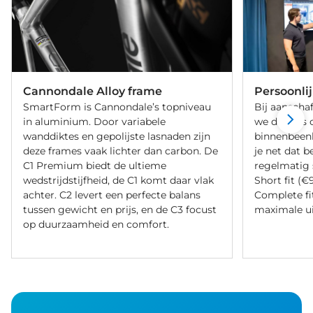
Cannondale Alloy frame
Persoonli
SmartForm is Cannondale’s topniveau
Bij aanschaf
in aluminium. Door variabele
we de fiets 
wanddiktes en gepolijste lasnaden zijn
binnenbeenle
deze frames vaak lichter dan carbon. De
je net dat b
C1 Premium biedt de ultieme
regelmatig 
wedstrijdstijfheid, de C1 komt daar vlak
Short fit (€
achter. C2 levert een perfecte balans
Complete fi
tussen gewicht en prijs, en de C3 focust
maximale ui
op duurzaamheid en comfort.