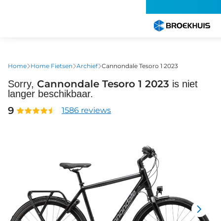
Overslaan
en
naar
de
inhoud
gaan
Home
Home Fietsen
Archief
Cannondale Tesoro 1 2023
Cannondale Tesoro 1 2023
Sorry,
is niet
langer beschikbaar.
9
1586 reviews