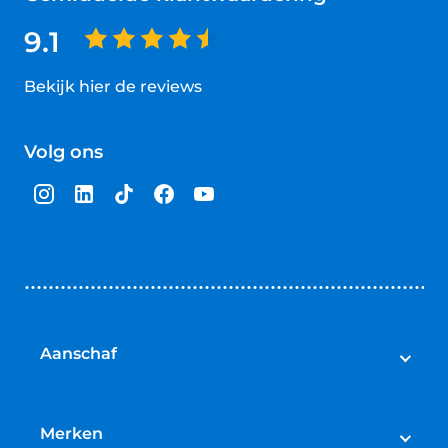
9.1
Bekijk hier de reviews
4.5
van
Volg ons
5
sterren
Aanschaf
Elektrische fietsen
Speed pedelecs
Merken