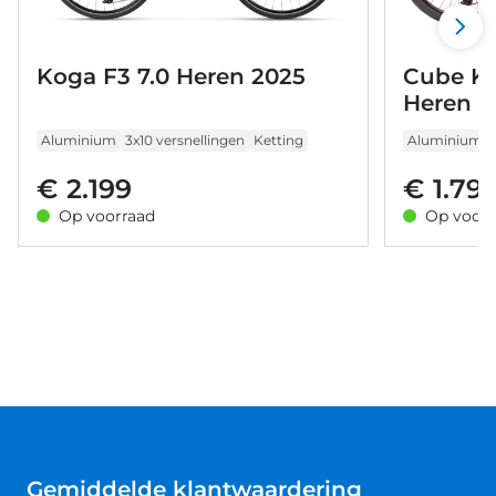
Koga F3 7.0 Heren 2025
Cube K
Heren 2
Aluminium
3x10 versnellingen
Ketting
Aluminium
€ 2.199
€ 1.79
Op voorraad
Op voorr
Gemiddelde klantwaardering