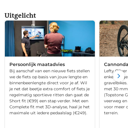
Uitgelicht
Persoonlijk maatadvies
Cannondal
Bij aanschaf van een nieuwe fiets stellen
Lefty Oliver
we de fiets op basis van jouw lengte en
enkelzijdig
binnenbeenlengte direct voor je af. Wil
gravelbikes
je net dat beetje extra comfort of fiets je
met 30 mm 
regelmatig sportieve ritten dan gaat de
(Topstone G
Short fit (€99) een stap verder. Met een
veerweg en 
Complete fit met 3D-analyse, haal je het
voor meer c
maximale uit iedere pedaalslag (€249).
terrein.