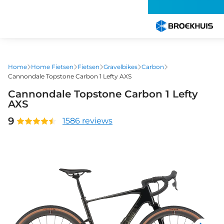
Overslaan
en
naar
de
inhoud
gaan
Home
Home Fietsen
Fietsen
Gravelbikes
Carbon
Cannondale Topstone Carbon 1 Lefty AXS
Cannondale Topstone Carbon 1 Lefty
AXS
9
1586 reviews