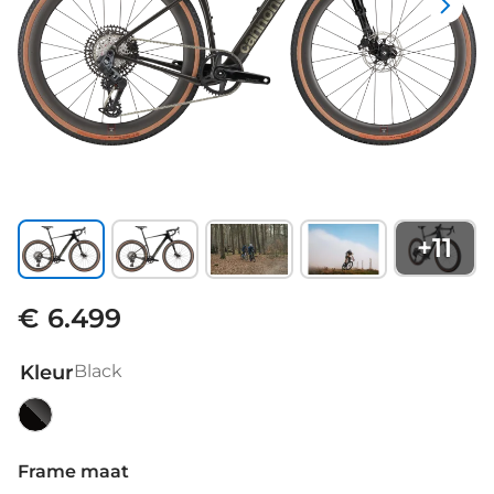
+
11
€ 6.499
Kleur
Black
Black
Frame maat