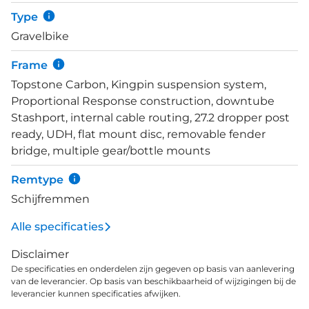
ruiger terrein. Achteraan is ruimte voor 52 mm
Type
banden en de vork biedt 47 mm ruimte. Ultralange
Gravelbike
ritten en bikepackingtrips zullen beter dan ooit
worden, met bevestigingspunten voor
Frame
bidonhouders, tassen en/of spatborden te over.
Topstone Carbon, Kingpin suspension system,
Daarnaast is er in de onderbuis een StashPort
Proportional Response construction, downtube
aangebracht achter de bidonhouder. Daarin is
Stashport, internal cable routing, 27.2 dropper post
ruimte voor belangrijke spullen, die je in de speciaal
ready, UDH, flat mount disc, removable fender
ontworpen en meegeleverde StashBag kunt
bridge, multiple gear/bottle mounts
opbergen. Deze Topstone Carbon 1 Lefty AXS heeft
een elektronische SRAM GX AXS T-Type groepset
Remtype
met 1x12 versnellingen. De combi&nbsp;Reserve 40
Schijfremmen
I 44 GR carbon velgen en WTB Riddler TCS Light
44c banden is tubeless ready en biedt allround
Alle specificaties
gravelplezier.
Disclaimer
De specificaties en onderdelen zijn gegeven op basis van aanlevering
van de leverancier. Op basis van beschikbaarheid of wijzigingen bij de
leverancier kunnen specificaties afwijken.