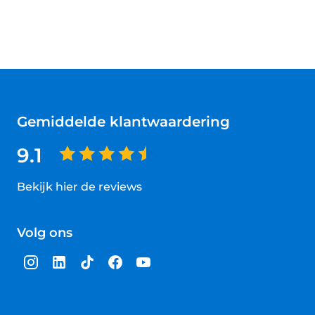
Gemiddelde klantwaardering
9.1
Bekijk hier de reviews
4.5
van
Volg ons
5
sterren