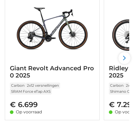
Giant Revolt Advanced Pro
Ridley 
0 2025
2025
Carbon
2x12 versnellingen
Carbon
2x12
SRAM Force eTap AXS
Shimano GRX 
€ 6.699
€ 7.29
Op voorraad
Op voorr